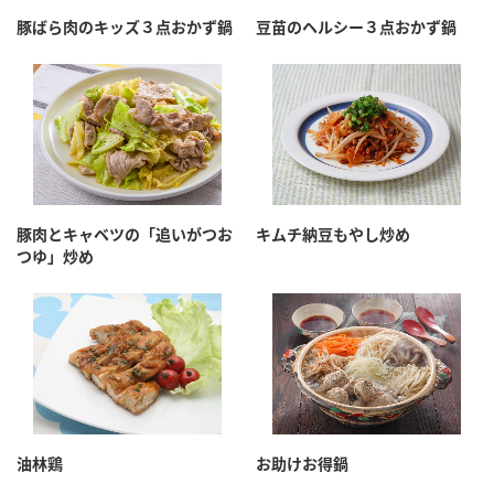
採用情報
環境への取り組み
豚ばら肉のキッズ３点おかず鍋
豆苗のヘルシー３点おかず鍋
かおりの蔵
ミツカンの歴史
クイック調味料
レモン果汁
ニュースリリース
つゆ
水の文化センター（アーカイブ）
鍋なび
ふりかけ
おすしの素
お客様相談センター
納豆のサイト
ZENB initiative
PIN印
お客様の声をいかしました
炊き込みご飯の素
米飯用調味液
三ツ判山吹
豚肉とキャベツの「追いがつお
キムチ納豆もやし炒め
つゆ」炒め
販売終了製品のご案内
千夜
MIM（ミツカンミュージアム）
納豆
Fibee
よくあるご質問
スペシャルサイト
お酢を知ろう！
各部門が大切にしていること
お問い合わせ
すしラボ
地図から取り扱い店舗を探す
ぽん酢サワー
おいしさと健康への取り組み
油林鶏
お助けお得鍋
納豆の豆知識