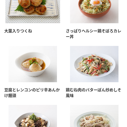
大葉入りつくね
さっぱりヘルシー鶏そぼろカレ
ー丼
豆腐とレンコンのピリ辛あんか
鶏むね肉のバターぽん炒めしそ
け饅頭
風味