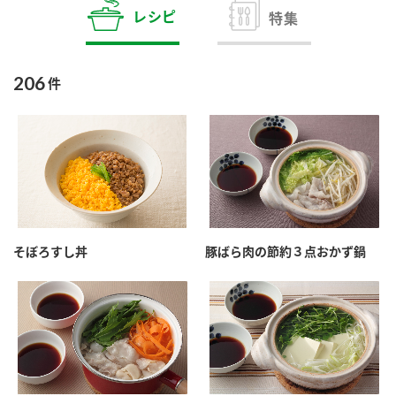
商品カテゴリ
レシピ
特集
新商品一覧
酢
調味酢
206
件
キャンペーン情報
お酢ドリンク
ぽん酢
ブランド・スペシャルサイト
ブランド・スペシャルサイト トップ
みりん風・料理酒
鍋用調味料
商品ブランドサイト
企業情報
Fibee（ファイビー）
そぼろすし丼
豚ばら肉の節約３点おかず鍋
国内事業概要
くらしプラ酢
つゆ
たれ
カンタン酢
ミツカングループについて
お酢ドリンク
ミツカンを知る
企業理念
スープ
中華
味ぽん
ぽん酢