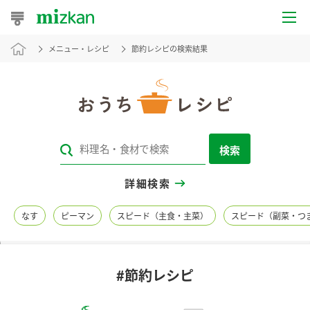
メニュー・レシピ
節約レシピの検索結果
おうちレシピ
おすすめレシピ
レシピ特集
検索
レシピカテゴリ一覧
詳細検索
商品からレシピを探す
なす
ピーマン
スピード（主食・主菜）
スピード（副菜・つ
レシピ名特集
#節約レシピ
商品情報