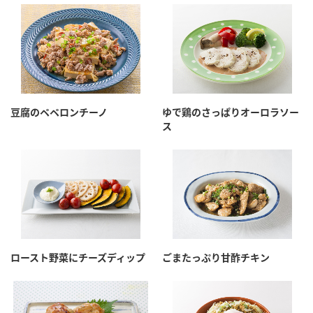
鍋奉行マニュアル
ミツカン公式通販
ミツカンのCM
キッザニア東京「ぽん酢工房」
ロングセラー商品 ＋ おすすめレシピ
人気商品 ＋ おすすめレシピ
豆腐のペペロンチーノ
ゆで鶏のさっぱりオーロラソー
ス
検索
業務用サイト
ミツカングループについて
製造所固有記号一覧
ロースト野菜にチーズディップ
ごまたっぷり甘酢チキン