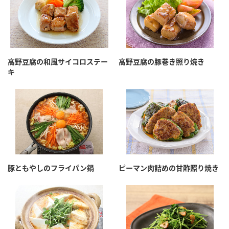
高野豆腐の和風サイコロステー
高野豆腐の豚巻き照り焼き
キ
豚ともやしのフライパン鍋
ピーマン肉詰めの甘酢照り焼き