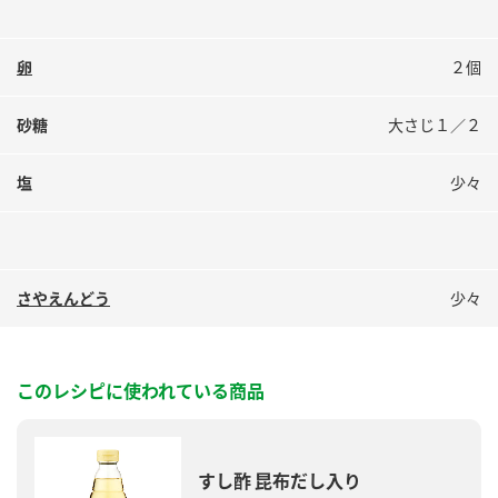
卵
２個
砂糖
大さじ１／２
塩
少々
さやえんどう
少々
このレシピに使われている商品
すし酢 昆布だし入り