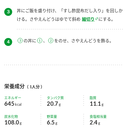
丼にご飯を盛り付け、「すし酢昆布だし入り」を回しか
３
ける。さやえんどうはゆでて斜め
細切り
にする。
の丼に
、
をのせ、さやえんどうを飾る。
４
栄養成分
（ 1人分 ）
エネルギー
タンパク質
脂質
645
20.7
11.1
kcal
g
g
炭水化物
野菜量
食塩相当量
108.0
6.5
2.4
g
g
g