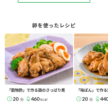
卵を使ったレシピ
「穀物酢」で作る鶏のさっぱり煮
「味ぽん」で作る
20
460
20
44
分
kcal
分