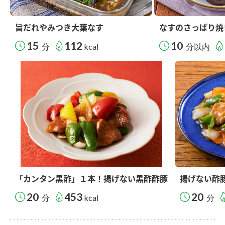
旨だれやみつき大葉なす
なすのさっぱり焼
15
112
10
分
kcal
分以内
「カンタン黒酢」１本！揚げない黒酢酢豚
揚げない酢
20
453
20
分
kcal
分