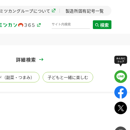
ミツカングループについて
製造所固有記号一覧
検索
製造所固有記号一覧
詳細検索
歴史
ド（副菜・つまみ）
子どもと一緒に楽しむ
までのミ
と挑戦の
します。
センター
ZENB initiative
イブ）
料理酒
鍋用調味料
つゆ
たれ
植物を可能な限りまる
ごと使ったZENBのコン
設立。「水」を