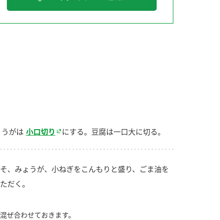
納豆の豆知識
鍋奉行マニュアル
ミツカンのCM
ょうがは
小口切り
にする。豆腐は一口大に切る。
そ、みょうが、小ねぎをこんもりと盛り、ごま油を
ただく。
混ぜ合わせておきます。