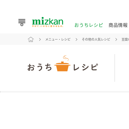
おうちレシピ
商品情報
メニュー・レシピ
その他の人気レシピ
豆腐
おうちレシピ
商品情報 トップ
企業情報 トップ
お客様相談センター トップ
ミツカン公式通販
業務用サイト
また食べたいが見つかる。ミツカンからのおすすめレシピを
おうちレシピ トップ