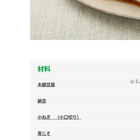
ー
お
材料
小３
木綿豆腐
納豆
小ねぎ （小口切り）
青じそ