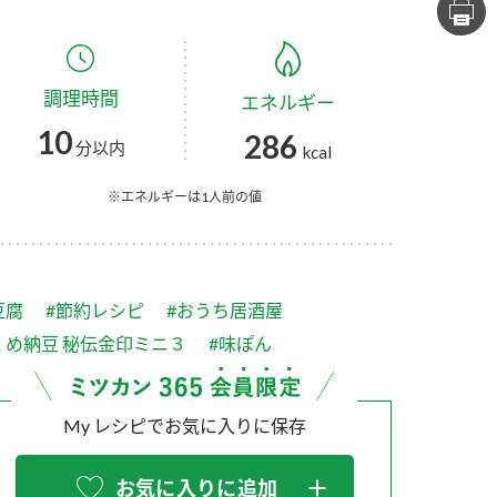
セプトをご紹介しま
た社会貢献
す。
ていまし
調理時間
エネルギー
大切にして
おいしさと健康への
け
おすしの素
炊き込みご飯の素
米飯用調味液
10
286
取り組み
分以内
kcal
ョン宣言」
ミツカンの研究成果と
た各部門の
おいしさと健康に役立
※エネルギーは1人前の値
ご紹介しま
つ情報をご紹介しま
す。
豆腐
#節約レシピ
#おうち居酒屋
くめ納豆 秘伝金印ミニ３
#味ぽん
My レシピでお気に入りに保存
お酢ドリンク
味ぽん
ぽん酢
お気に入りに追加