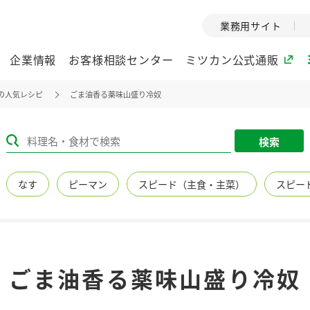
業務用サイト
企業情報
お客様相談センター
ミツカン公式通販
の人気レシピ
ごま油香る薬味山盛り冷奴
ミツカングループについて
検索
企業理念
ミツカンの
なす
ピーマン
スピード（主食・主菜）
スピー
ミツカングループの企
創業から現在
業理念をご紹介しま
ツカンの変革
す。
歴史をご紹介
ご紹介します。
環境への取り組み
水の文化
ごま油香る薬味山盛り冷奴
（アーカ
酢
調味酢
お酢ドリンク
ぽん酢
みりん風・
ミツカンの環境への取
り組みをご紹介しま
1999年