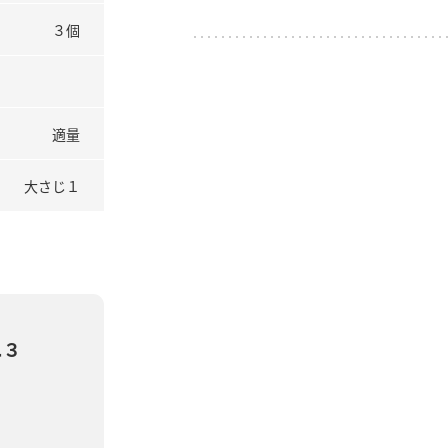
３個
適量
大さじ１
ニ３