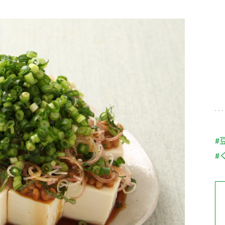
す。
テーマとし
活動を行っ
た。
MIM（ミツカンミュ
各部門が
スープ
中華
クイック調味料
レモン果汁
ふりか
ージアム）
いること
ミツカンの酢づくりの
「未来ビジ
歴史などが学べる体験
実現に向け
型博物館です。
取り組みを
す。
納豆
Fibee
キッザニア東京「ぽ
#
ん酢工房」
#
味ぽんやお酢について
楽しく学べるパビリオ
ンです。
ibee（ファイビ
くらしプラ酢
カンタン酢