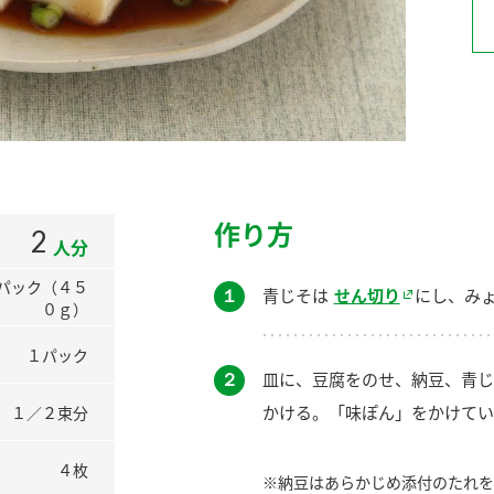
）
酢を知ろう！
すしラボ
ぽん酢サワー
作り方
2
人分
パック（４５
１
青じそは
せん切り
にし、み
０ｇ）
１パック
２
皿に、豆腐をのせ、納豆、青じ
かける。「味ぽん」をかけてい
１／２束分
４枚
※納豆はあらかじめ添付のたれを