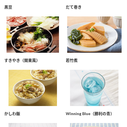
採用情報
環境への取り組み
黒豆
だて巻き
かおりの蔵
ミツカンの歴史
クイック調味料
レモン果汁
ニュースリリース
つゆ
水の文化センター（アーカイブ）
鍋なび
ふりかけ
おすしの素
お客様相談センター
納豆のサイト
ZENB initiative
PIN印
お客様の声をいかしました
炊き込みご飯の素
米飯用調味液
三ツ判山吹
すきやき（関東風）
若竹煮
販売終了製品のご案内
千夜
MIM（ミツカンミュージアム）
納豆
Fibee
よくあるご質問
スペシャルサイト
お酢を知ろう！
各部門が大切にしていること
お問い合わせ
すしラボ
地図から取り扱い店舗を探す
ぽん酢サワー
かしわ飯
Winning Blue（勝利の青）
おいしさと健康への取り組み
納豆の豆知識