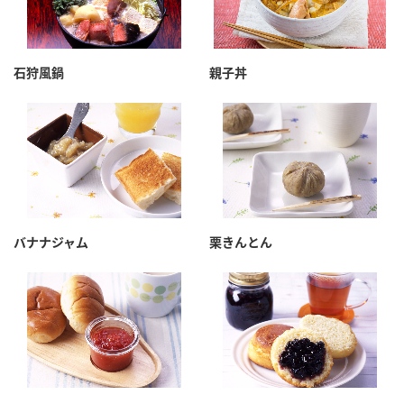
石狩風鍋
親子丼
バナナジャム
栗きんとん