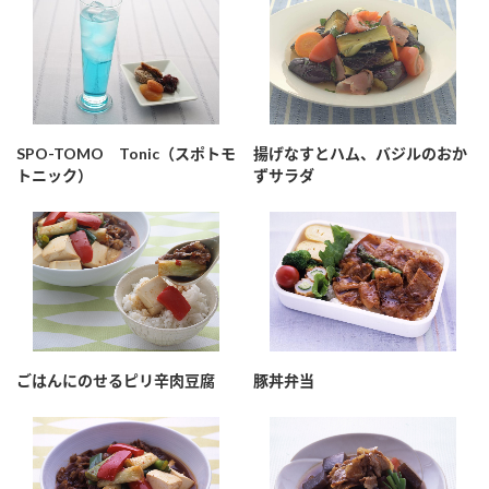
鍋奉行マニュアル
ミツカン公式通販
ミツカンのCM
キッザニア東京「ぽん酢工房」
ロングセラー商品 ＋ おすすめレシピ
人気商品 ＋ おすすめレシピ
SPO-TOMO Tonic（スポトモ
揚げなすとハム、バジルのおか
トニック）
ずサラダ
検索
業務用サイト
ミツカングループについて
製造所固有記号一覧
ごはんにのせるピリ辛肉豆腐
豚丼弁当