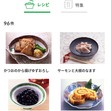
商品カテゴリ
レシピ
特集
新商品一覧
酢
調味酢
96
件
キャンペーン情報
お酢ドリンク
ぽん酢
ブランド・スペシャルサイト
ブランド・スペシャルサイト トップ
みりん風・料理酒
鍋用調味料
商品ブランドサイト
企業情報
Fibee（ファイビー）
かつおのから揚げゆずおろし
サーモンと大根のなます
国内事業概要
くらしプラ酢
つゆ
たれ
カンタン酢
ミツカングループについて
お酢ドリンク
ミツカンを知る
企業理念
スープ
中華
味ぽん
ぽん酢