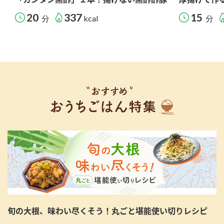
20
337
15
分
kcal
分
旬の大根、味わい尽くそう！丸ごと堪能使い切りレシピ