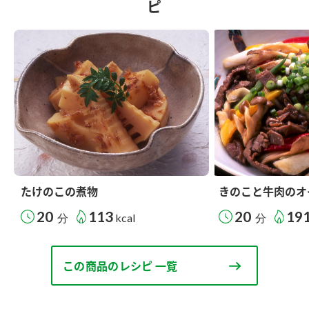
ピ
たけのこの煮物
きのこと牛肉のオ
20
113
20
19
分
kcal
分
この商品のレシピ 一覧