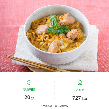
商品カテゴリ
新商品一覧
酢
調味酢
キャンペーン情報
お酢ドリンク
ぽん酢
ブランド・スペシャルサイト
ブランド・スペシャルサイト トップ
みりん風・料理酒
鍋用調味料
商品ブランドサイト
企業情報
Fibee（ファイビー）
国内事業概要
くらしプラ酢
つゆ
たれ
カンタン酢
ミツカングループについて
調理時間
エネルギー
お酢ドリンク
20
727
ミツカンを知る
企業理念
スープ
中華
分
kcal
味ぽん
※エネルギーは1人前の値
ぽん酢