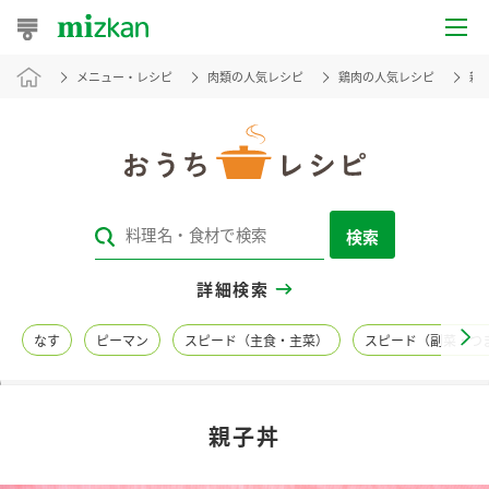
メニュー・レシピ
肉類の人気レシピ
鶏肉の人気レシピ
親
おうちレシピ
おすすめレシピ
レシピ特集
検索
レシピカテゴリ一覧
詳細検索
商品からレシピを探す
なす
ピーマン
スピード（主食・主菜）
スピード（副菜・つ
レシピ名特集
親子丼
商品情報