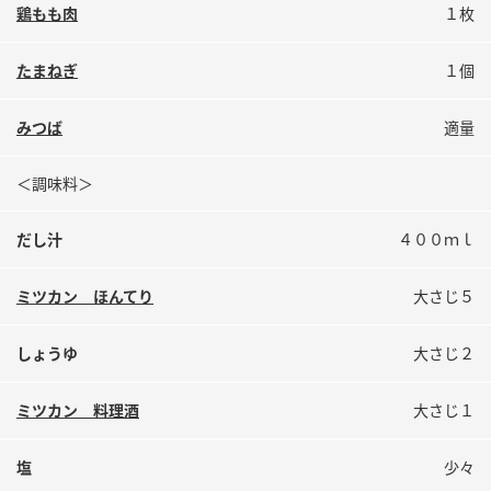
鍋奉行マニュアル
鶏もも肉
１枚
ミツカン公式通販
ミツカンのCM
キッザニア東京「ぽん酢工房」
たまねぎ
１個
ロングセラー商品 ＋ おすすめレシピ
人気商品 ＋ おすすめレシピ
みつば
適量
＜調味料＞
検索
だし汁
４００ｍｌ
業務用サイト
ミツカングループについて
製造所固有記号一覧
ミツカン ほんてり
大さじ５
しょうゆ
大さじ２
ミツカン 料理酒
大さじ１
塩
少々