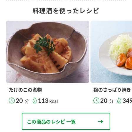
料理酒を使ったレシピ
たけのこの煮物
鶏のさっぱり焼き
20
113
20
34
分
kcal
分
この商品のレシピ 一覧