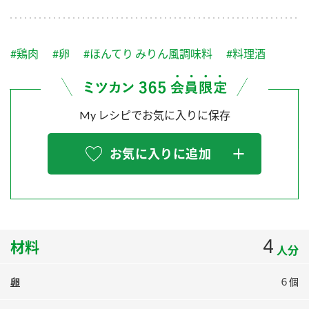
採用情報
環境への取り組み
かおりの蔵
ミツカンの歴史
クイック調味料
レモン果汁
ニュースリリース
つゆ
#鶏肉
#卵
#ほんてり みりん風調味料
#料理酒
水の文化センター（アーカイブ）
鍋なび
ふりかけ
おすしの素
お客様相談センター
納豆のサイト
My レシピでお気に入りに保存
ZENB initiative
PIN印
お客様の声をいかしました
炊き込みご飯の素
米飯用調味液
三ツ判山吹
お気に入りに追加
販売終了製品のご案内
千夜
MIM（ミツカンミュージアム）
納豆
Fibee
よくあるご質問
スペシャルサイト
お酢を知ろう！
各部門が大切にしていること
お問い合わせ
4
材料
すしラボ
人分
地図から取り扱い店舗を探す
ぽん酢サワー
卵
６個
おいしさと健康への取り組み
納豆の豆知識