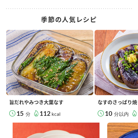
季節の人気レシピ
旨だれやみつき大葉なす
なすのさっぱり焼
15
112
10
分
kcal
分以内