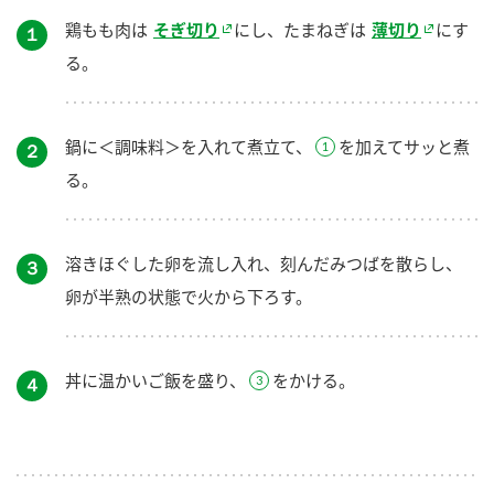
鶏もも肉は
そぎ切り
にし、たまねぎは
薄切り
にす
１
る。
鍋に＜調味料＞を入れて煮立て、
を加えてサッと煮
２
る。
溶きほぐした卵を流し入れ、刻んだみつばを散らし、
３
卵が半熟の状態で火から下ろす。
丼に温かいご飯を盛り、
をかける。
４