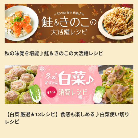
秋の味覚を堪能♪鮭＆きのこの大活躍レシピ
【白菜 厳選★13レシピ】食感も楽しめる♪白菜使い切り
レシピ