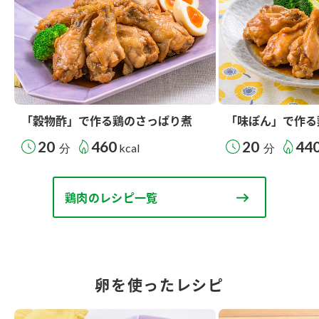
「穀物酢」で作る鶏のさっぱり煮
「味ぽん」で作る
20
460
20
44
分
kcal
分
鶏肉のレシピ一覧
卵を使ったレシピ