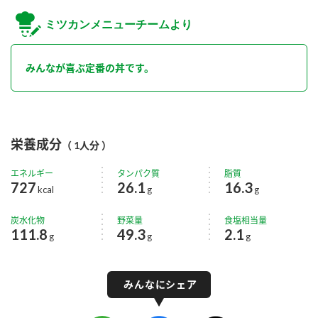
ミツカンメニューチームより
みんなが喜ぶ定番の丼です。
栄養成分
（ 1人分 ）
エネルギー
タンパク質
脂質
727
26.1
16.3
kcal
g
g
炭水化物
野菜量
食塩相当量
111.8
49.3
2.1
g
g
g