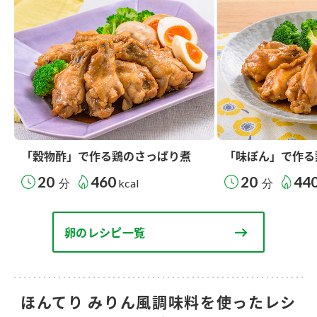
「穀物酢」で作る鶏のさっぱり煮
「味ぽん」で作る
20
460
20
44
分
kcal
分
卵のレシピ一覧
ほんてり みりん風調味料を使ったレシ