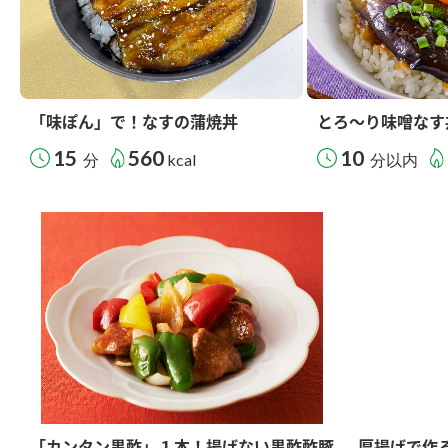
「味ぽん」で！なすの蒲焼丼
とろ～り味噌なす
15
560
10
分
kcal
分以内
「カンタン黒酢」１本！揚げない黒酢酢豚
厚揚げで作