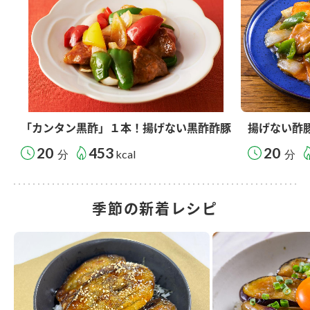
「カンタン黒酢」１本！揚げない黒酢酢豚
揚げない酢
20
453
20
分
kcal
分
季節の新着レシピ