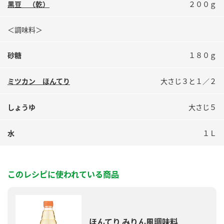
黒豆 （乾）
２００ｇ
鍋奉行マニュアル
ミツカン公式通販
ミツカンのCM
キッザニア東京「ぽん酢工房」
＜調味料＞
ロングセラー商品 ＋ おすすめレシピ
砂糖
１８０ｇ
人気商品 ＋ おすすめレシピ
ミツカン ほんてり
大さじ３と１／２
検索
しょうゆ
大さじ５
業務用サイト
ミツカングループについて
製造所固有記号一覧
水
１Ｌ
このレシピに使われている商品
ほんてり みりん風調味料