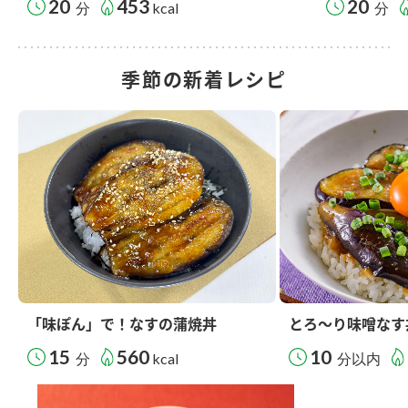
20
453
20
分
kcal
分
季節の新着レシピ
「味ぽん」で！なすの蒲焼丼
とろ～り味噌なす
15
560
10
分
kcal
分以内