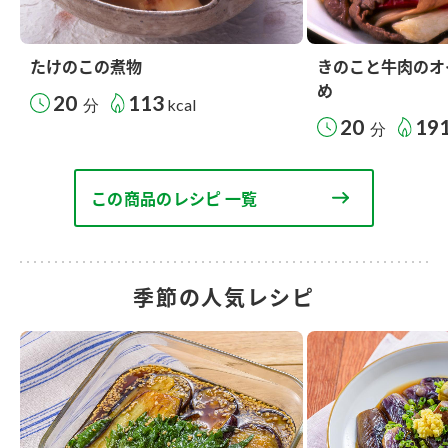
たけのこの煮物
きのこと牛肉のオ
め
20
113
分
kcal
20
19
分
この商品のレシピ 一覧
季節の人気レシピ