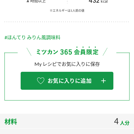
432
採用情報
環境への取り組み
時間以上
kcal
かおりの蔵
ミツカンの歴史
クイック調味料
レモン果汁
※エネルギーは1人前の値
ニュースリリース
つゆ
水の文化センター（アーカイブ）
鍋なび
ふりかけ
おすしの素
#ほんてり みりん風調味料
お客様相談センター
納豆のサイト
ZENB initiative
PIN印
お客様の声をいかしました
炊き込みご飯の素
米飯用調味液
三ツ判山吹
My レシピでお気に入りに保存
販売終了製品のご案内
千夜
MIM（ミツカンミュージアム）
お気に入りに追加
納豆
Fibee
よくあるご質問
スペシャルサイト
お酢を知ろう！
各部門が大切にしていること
お問い合わせ
すしラボ
地図から取り扱い店舗を探す
ぽん酢サワー
4
材料
人分
おいしさと健康への取り組み
納豆の豆知識