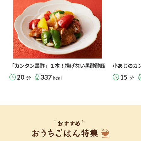
「カンタン黒酢」１本！揚げない黒酢酢豚
小あじのカ
20
337
15
分
kcal
分