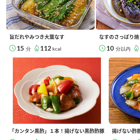
旨だれやみつき大葉なす
なすのさっぱり焼
15
112
10
分
kcal
分以内
「カンタン黒酢」１本！揚げない黒酢酢豚
揚げない酢