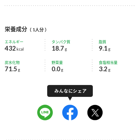
栄養成分
（ 1人分 ）
エネルギー
タンパク質
脂質
432
18.7
9.1
kcal
g
g
炭水化物
野菜量
食塩相当量
71.5
0.0
3.2
g
g
g