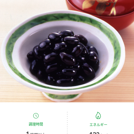
商品カテゴリ
新商品一覧
酢
調味酢
キャンペーン情報
お酢ドリンク
ぽん酢
ブランド・スペシャルサイト
ブランド・スペシャルサイト トップ
みりん風・料理酒
鍋用調味料
商品ブランドサイト
企業情報
Fibee（ファイビー）
国内事業概要
くらしプラ酢
つゆ
たれ
カンタン酢
ミツカングループについて
お酢ドリンク
ミツカンを知る
企業理念
スープ
中華
味ぽん
調理時間
エネルギー
1
ぽん酢