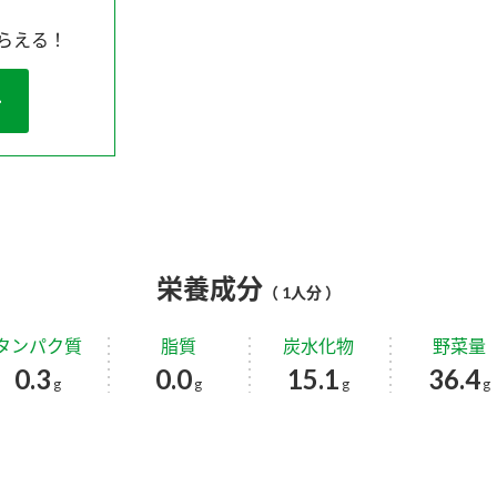
らえる！
栄養成分
（ 1人分 ）
タンパク質
脂質
炭水化物
野菜量
0.3
0.0
15.1
36.4
g
g
g
g