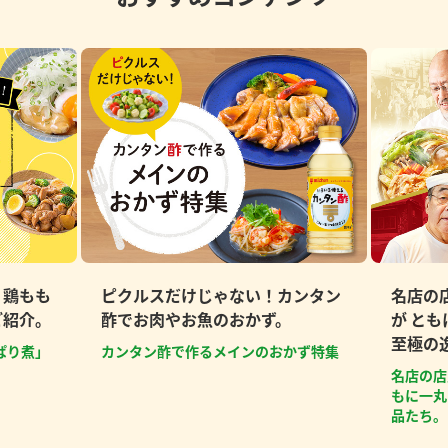
、鶏もも
ピクルスだけじゃない！カンタン
名店の
ご紹介。
酢でお肉やお魚のおかず。
が と
至極の
ぱり煮」
カンタン酢で作るメインのおかず特集
名店の店
もに一丸
品たち。