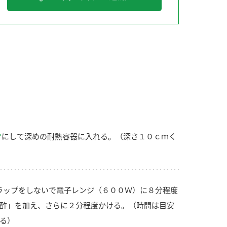
納豆の豆知識
鍋奉行マニュアル
ミツカンのCM
にして深めの耐熱容器に入れる。（深さ１０ｃｍく
ラップをしないで電子レンジ（６００Ｗ）に８分程度
酢」を加え、さらに２分程度かける。（時間は目安
る）