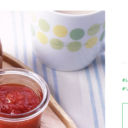
す。
テーマとし
活動を行っ
た。
MIM（ミツカンミュ
各部門が
スープ
中華
クイック調味料
レモン果汁
ふりか
ージアム）
いること
ミツカンの酢づくりの
「未来ビジ
歴史などが学べる体験
実現に向け
型博物館です。
取り組みを
す。
納豆
Fibee
キッザニア東京「ぽ
#
ん酢工房」
#
味ぽんやお酢について
楽しく学べるパビリオ
ンです。
ibee（ファイビ
くらしプラ酢
カンタン酢