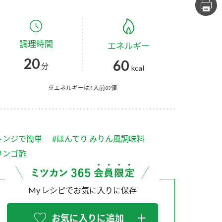
セプトをご紹介しま
た社会貢献
す。
ていまし
調理時間
エネルギー
大切にして
おいしさと健康への
け
おすしの素
炊き込みご飯の素
米飯用調味液
20
60
取り組み
分
kcal
ョン宣言」
ミツカンの研究成果と
た各部門の
おいしさと健康に役立
※エネルギーは1人前の値
ご紹介しま
つ情報をご紹介しま
す。
レンジで簡単
#ほんてり みりん風調味料
リンゴ酢
My レシピでお気に入りに保存
お酢ドリンク
味ぽん
ぽん酢
お気に入りに追加