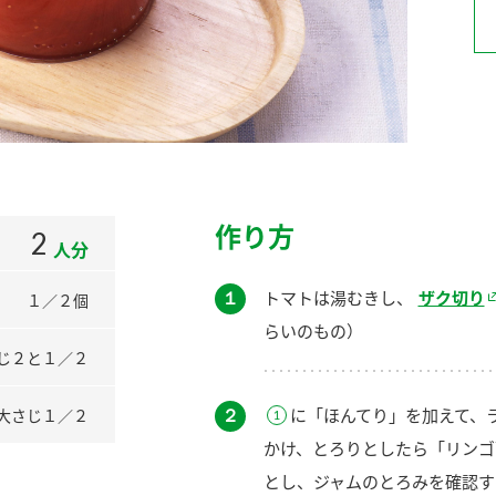
）
酢を知ろう！
すしラボ
ぽん酢サワー
作り方
2
人分
１
トマトは湯むきし、
ザク切り
１／２個
らいのもの）
じ２と１／２
２
に「ほんてり」を加えて、
大さじ１／２
かけ、とろりとしたら「リンゴ
とし、ジャムのとろみを確認す