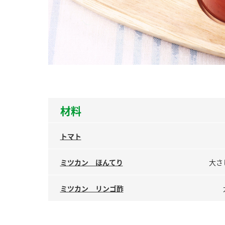
ー
お
材料
トマト
ミツカン ほんてり
大さ
ミツカン リンゴ酢