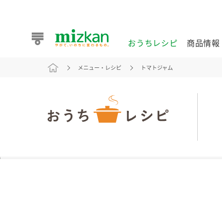
おうちレシピ
商品情報
メニュー・レシピ
トマトジャム
おうちレシピ
商品情報 トップ
企業情報 トップ
お客様相談センター トップ
ミツカン公式通販
業務用サイト
また食べたいが見つかる。ミツカンからのおすすめレシピを
おうちレシピ トップ