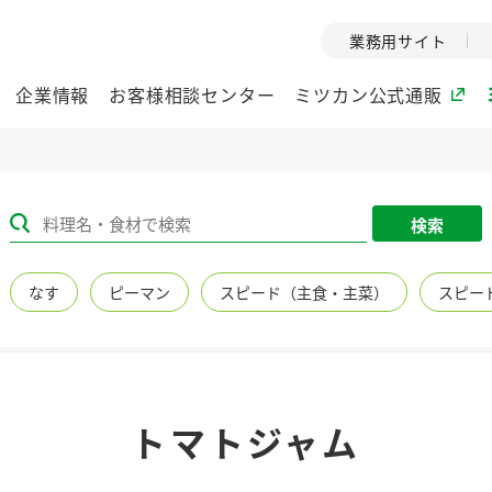
業務用サイト
企業情報
お客様相談センター
ミツカン公式通販
ミツカングループについて
検索
企業理念
ミツカンの
なす
ピーマン
スピード（主食・主菜）
スピー
ミツカングループの企
創業から現在
業理念をご紹介しま
ツカンの変革
す。
歴史をご紹介
ご紹介します。
環境への取り組み
水の文化
トマトジャム
（アーカ
酢
調味酢
お酢ドリンク
ぽん酢
みりん風・
ミツカンの環境への取
り組みをご紹介しま
1999年