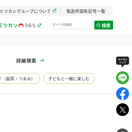
ミツカングループについて
製造所固有記号一覧
検索
製造所固有記号一覧
詳細検索
歴史
ド（副菜・つまみ）
子どもと一緒に楽しむ
までのミ
と挑戦の
します。
センター
ZENB initiative
イブ）
料理酒
鍋用調味料
つゆ
たれ
植物を可能な限りまる
ごと使ったZENBのコン
設立。「水」を