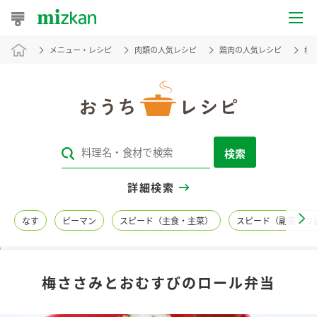
メニュー・レシピ
肉類の人気レシピ
鶏肉の人気レシピ
梅
おうちレシピ
おすすめレシピ
レシピ特集
検索
レシピカテゴリ一覧
詳細検索
商品からレシピを探す
なす
ピーマン
スピード（主食・主菜）
スピード（副菜・つ
レシピ名特集
梅ささみとおむすびのロール弁当
商品情報