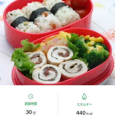
商品カテゴリ
新商品一覧
酢
調味酢
キャンペーン情報
お酢ドリンク
ぽん酢
ブランド・スペシャルサイト
ブランド・スペシャルサイト トップ
みりん風・料理酒
鍋用調味料
商品ブランドサイト
企業情報
Fibee（ファイビー）
国内事業概要
くらしプラ酢
つゆ
たれ
カンタン酢
ミツカングループについて
お酢ドリンク
ミツカンを知る
企業理念
スープ
中華
調理時間
エネルギー
味ぽん
30
440
分
kcal
ぽん酢