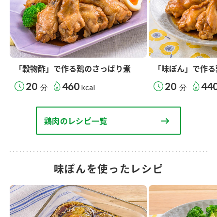
「穀物酢」で作る鶏のさっぱり煮
「味ぽん」で作る
20
460
20
44
分
kcal
分
鶏肉のレシピ一覧
味ぽんを使ったレシピ