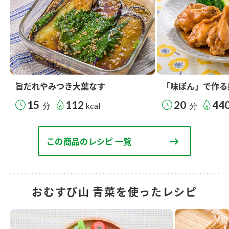
旨だれやみつき大葉なす
「味ぽん」で作る
15
112
20
44
分
kcal
分
この商品のレシピ 一覧
おむすび山 青菜を使ったレシピ