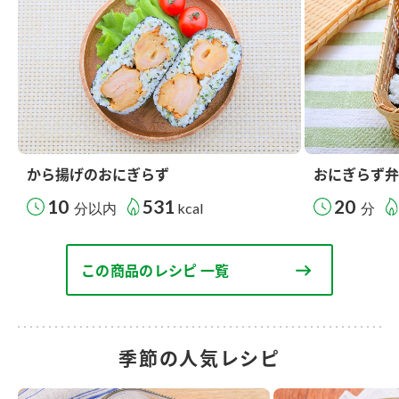
から揚げのおにぎらず
おにぎらず弁
10
531
20
分以内
kcal
分
この商品のレシピ 一覧
季節の人気レシピ