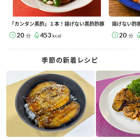
「カンタン黒酢」１本！揚げない黒酢酢豚
揚げない酢
20
453
20
分
kcal
分
季節の新着レシピ