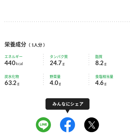
栄養成分
（ 1人分 ）
エネルギー
タンパク質
脂質
440
24.7
8.2
kcal
g
g
炭水化物
野菜量
食塩相当量
63.2
4.0
4.6
g
g
g