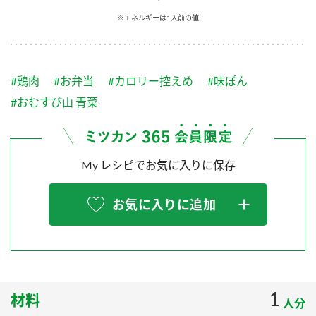
採用情報
環境への取り組み
※エネルギーは1人前の値
かおりの蔵
ミツカンの歴史
クイック調味料
レモン果汁
ニュースリリース
つゆ
水の文化センター（アーカイブ）
鍋なび
#鶏肉
#お弁当
#カロリー控えめ
#味ぽん
ふりかけ
おすしの素
お客様相談センター
納豆のサイト
#おむすび山 青菜
ZENB initiative
PIN印
お客様の声をいかしました
炊き込みご飯の素
米飯用調味液
三ツ判山吹
My レシピでお気に入りに保存
販売終了製品のご案内
千夜
MIM（ミツカンミュージアム）
納豆
Fibee
よくあるご質問
お気に入りに追加
スペシャルサイト
お酢を知ろう！
各部門が大切にしていること
お問い合わせ
すしラボ
地図から取り扱い店舗を探す
ぽん酢サワー
おいしさと健康への取り組み
1
材料
納豆の豆知識
人分