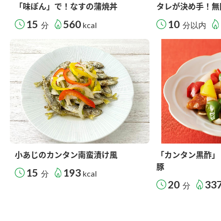
「味ぽん」で！なすの蒲焼丼
タレが決め手！無
15
560
10
分
kcal
分以内
小あじのカンタン南蛮漬け風
「カンタン黒酢」
豚
15
193
分
kcal
20
33
分