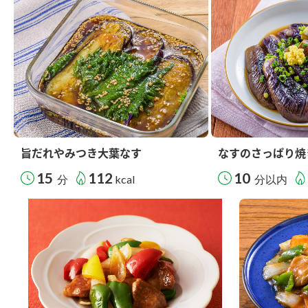
旨だれやみつき大葉なす
なすのさっぱり焼
15
112
10
分
kcal
分以内