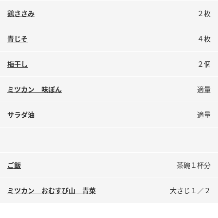
鍋奉行マニュアル
ミツカン公式通販
鶏ささみ
２枚
ミツカンのCM
キッザニア東京「ぽん酢工房」
青じそ
４枚
ロングセラー商品 ＋ おすすめレシピ
人気商品 ＋ おすすめレシピ
梅干し
２個
ミツカン 味ぽん
適量
検索
サラダ油
適量
業務用サイト
ミツカングループについて
製造所固有記号一覧
ご飯
茶碗１杯分
ミツカン おむすび山 青菜
大さじ１／２