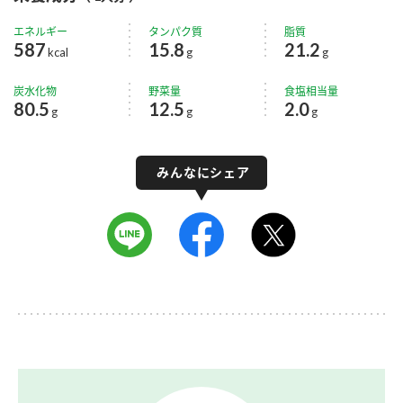
エネルギー
タンパク質
脂質
587
15.8
21.2
kcal
g
g
炭水化物
野菜量
食塩相当量
80.5
12.5
2.0
g
g
g