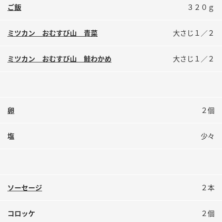
鍋奉行マニュアル
ご飯
３２０ｇ
ミツカン公式通販
ミツカンのCM
キッザニア東京「ぽん酢工房」
ミツカン おむすび山 青菜
大さじ１／２
ロングセラー商品 ＋ おすすめレシピ
人気商品 ＋ おすすめレシピ
ミツカン おむすび山 鮭わかめ
大さじ１／２
検索
卵
２個
業務用サイト
ミツカングループについて
製造所固有記号一覧
塩
少々
ソーセージ
２本
コロッケ
２個