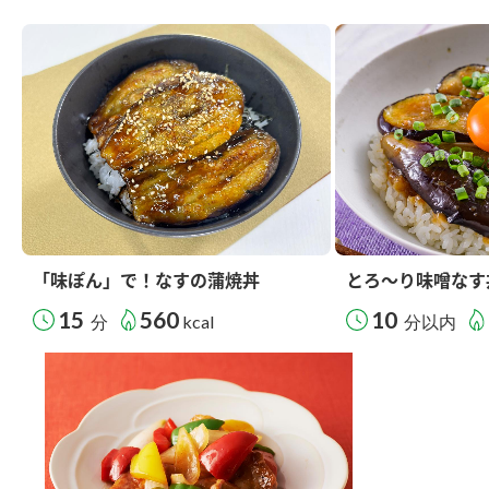
「味ぽん」で！なすの蒲焼丼
とろ～り味噌なす
15
560
10
分
kcal
分以内