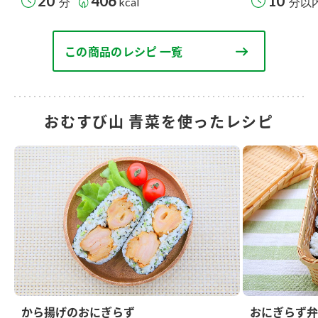
20
406
10
分
kcal
分以
この商品のレシピ 一覧
おむすび山 青菜を使ったレシピ
から揚げのおにぎらず
おにぎらず弁