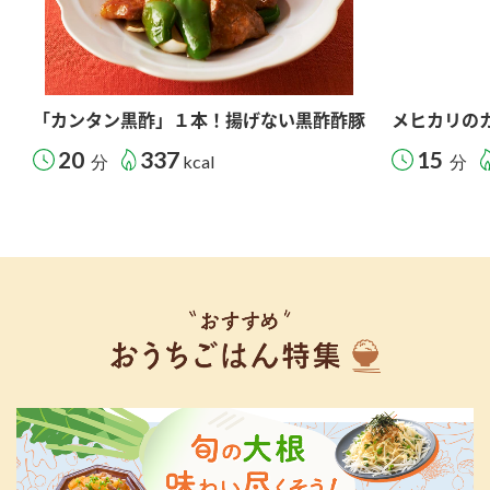
「カンタン黒酢」１本！揚げない黒酢酢豚
メヒカリの
20
337
15
分
kcal
分