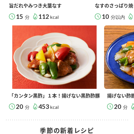
旨だれやみつき大葉なす
なすのさっぱり焼
15
112
10
分
kcal
分以内
「カンタン黒酢」１本！揚げない黒酢酢豚
揚げない酢
20
453
20
分
kcal
分
季節の新着レシピ