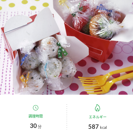
商品カテゴリ
新商品一覧
酢
調味酢
キャンペーン情報
お酢ドリンク
ぽん酢
ブランド・スペシャルサイト
ブランド・スペシャルサイト トップ
みりん風・料理酒
鍋用調味料
商品ブランドサイト
企業情報
Fibee（ファイビー）
国内事業概要
くらしプラ酢
つゆ
たれ
カンタン酢
ミツカングループについて
お酢ドリンク
調理時間
エネルギー
ミツカンを知る
企業理念
スープ
中華
味ぽん
30
587
分
kcal
ぽん酢