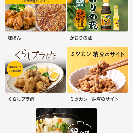
味ぽん
かおりの蔵
くらしプラ酢
ミツカン 納豆のサイト