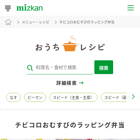
メニュー・レシピ
チビコロおむすびのラッピング弁当
おうちレシピ
おすすめレシピ
レシピ特集
検索
レシピカテゴリ一覧
詳細検索
商品からレシピを探す
なす
ピーマン
スピード（主食・主菜）
スピード（副菜・つ
レシピ名特集
チビコロおむすびのラッピング弁当
商品情報