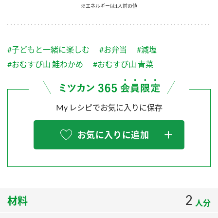
採用情報
環境への取り組み
※エネルギーは1人前の値
かおりの蔵
ミツカンの歴史
クイック調味料
レモン果汁
ニュースリリース
つゆ
水の文化センター（アーカイブ）
#子どもと一緒に楽しむ
#お弁当
#減塩
鍋なび
ふりかけ
おすしの素
#おむすび山 鮭わかめ
#おむすび山 青菜
お客様相談センター
納豆のサイト
ZENB initiative
PIN印
お客様の声をいかしました
炊き込みご飯の素
米飯用調味液
三ツ判山吹
My レシピでお気に入りに保存
販売終了製品のご案内
千夜
MIM（ミツカンミュージアム）
お気に入りに追加
納豆
Fibee
よくあるご質問
スペシャルサイト
お酢を知ろう！
各部門が大切にしていること
お問い合わせ
すしラボ
地図から取り扱い店舗を探す
ぽん酢サワー
2
材料
おいしさと健康への取り組み
人分
納豆の豆知識