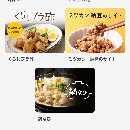
くらしプラ酢
ミツカン 納豆のサイト
鍋なび