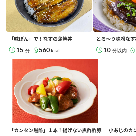
「味ぽん」で！なすの蒲焼丼
とろ～り味噌なす
15
560
10
分
kcal
分以内
「カンタン黒酢」１本！揚げない黒酢酢豚
小あじのカ