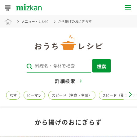
メニュー・レシピ
から揚げのおにぎらず
おうちレシピ
おすすめレシピ
レシピ特集
検索
レシピカテゴリ一覧
詳細検索
商品からレシピを探す
なす
ピーマン
スピード（主食・主菜）
スピード（副菜・つ
レシピ名特集
から揚げのおにぎらず
商品情報