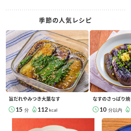
季節の人気レシピ
旨だれやみつき大葉なす
なすのさっぱり焼
15
112
10
分
kcal
分以内