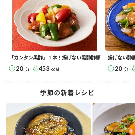
「カンタン黒酢」１本！揚げない黒酢酢豚
揚げない酢
20
453
20
分
kcal
分
季節の新着レシピ