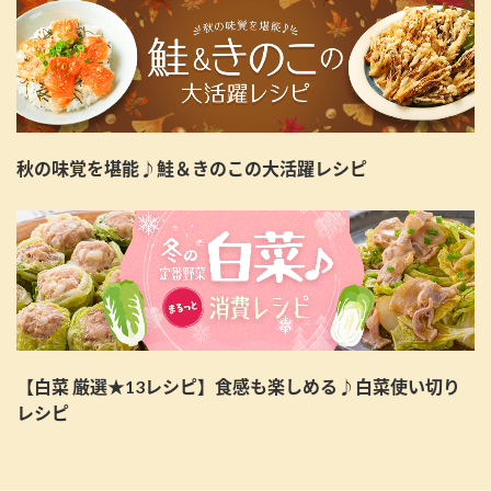
秋の味覚を堪能♪鮭＆きのこの大活躍レシピ
【白菜 厳選★13レシピ】食感も楽しめる♪白菜使い切り
レシピ