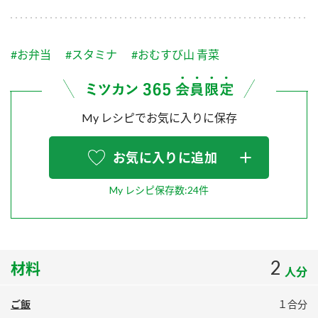
採用情報
環境への取り組み
かおりの蔵
ミツカンの歴史
クイック調味料
レモン果汁
ニュースリリース
つゆ
#お弁当
#スタミナ
#おむすび山 青菜
水の文化センター（アーカイブ）
鍋なび
ふりかけ
おすしの素
お客様相談センター
納豆のサイト
My レシピでお気に入りに保存
ZENB initiative
PIN印
お客様の声をいかしました
炊き込みご飯の素
米飯用調味液
三ツ判山吹
お気に入りに追加
販売終了製品のご案内
千夜
MIM（ミツカンミュージアム）
My レシピ保存数:24件
納豆
Fibee
よくあるご質問
スペシャルサイト
お酢を知ろう！
各部門が大切にしていること
お問い合わせ
すしラボ
2
材料
人分
地図から取り扱い店舗を探す
ぽん酢サワー
おいしさと健康への取り組み
納豆の豆知識
ご飯
１合分