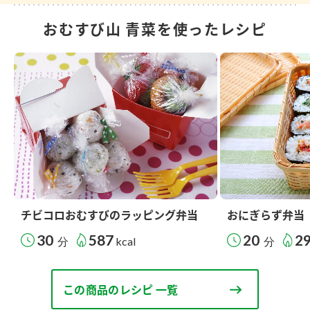
おむすび山 青菜を使ったレシピ
チビコロおむすびのラッピング弁当
おにぎらず弁当
30
587
20
2
分
kcal
分
この商品のレシピ 一覧