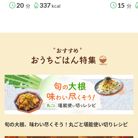
20
337
15
分
kcal
分
旬の大根、味わい尽くそう！丸ごと堪能使い切りレシピ