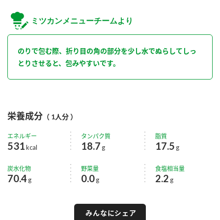
ミツカンメニューチームより
のりで包む際、折り目の角の部分を少し水でぬらしてしっ
とりさせると、包みやすいです。
栄養成分
（ 1人分 ）
エネルギー
タンパク質
脂質
531
18.7
17.5
kcal
g
g
炭水化物
野菜量
食塩相当量
70.4
0.0
2.2
g
g
g