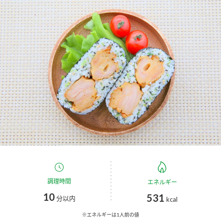
商品カテゴリ
新商品一覧
酢
調味酢
キャンペーン情報
お酢ドリンク
ぽん酢
ブランド・スペシャルサイト
ブランド・スペシャルサイト トップ
みりん風・料理酒
鍋用調味料
商品ブランドサイト
企業情報
Fibee（ファイビー）
国内事業概要
くらしプラ酢
つゆ
たれ
カンタン酢
ミツカングループについて
調理時間
エネルギー
お酢ドリンク
10
531
ミツカンを知る
企業理念
スープ
中華
分以内
kcal
味ぽん
※エネルギーは1人前の値
ぽん酢