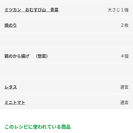
鍋奉行マニュアル
ミツカン公式通販
ミツカン おむすび山 青菜
大さじ１強
ミツカンのCM
キッザニア東京「ぽん酢工房」
ロングセラー商品 ＋ おすすめレシピ
焼のり
２枚
人気商品 ＋ おすすめレシピ
鶏のから揚げ （惣菜）
４個
検索
業務用サイト
ミツカングループについて
製造所固有記号一覧
レタス
適宜
ミニトマト
適宜
このレシピに使われている商品