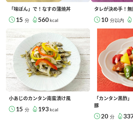
「味ぽん」で！なすの蒲焼丼
タレが決め手！無
15
560
10
分
kcal
分以内
小あじのカンタン南蛮漬け風
「カンタン黒酢」
豚
15
193
分
kcal
20
33
分