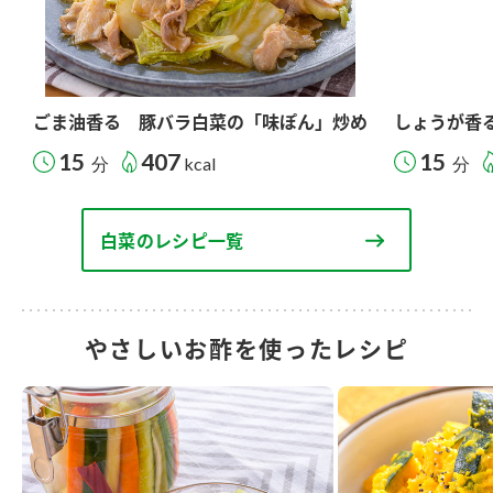
ごま油香る 豚バラ白菜の「味ぽん」炒め
しょうが香
15
407
15
分
kcal
分
白菜のレシピ一覧
やさしいお酢を使ったレシピ