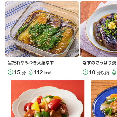
旨だれやみつき大葉なす
なすのさっぱり焼
15
112
10
分
kcal
分以内