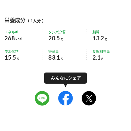
栄養成分
（ 1人分 ）
エネルギー
タンパク質
脂質
268
20.5
13.2
kcal
g
g
炭水化物
野菜量
食塩相当量
15.5
83.1
2.1
g
g
g