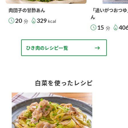
肉団子の甘酢あん
「追いがつおつゆ
ん
20
329
分
kcal
15
40
分
ひき肉のレシピ一覧
白菜を使ったレシピ