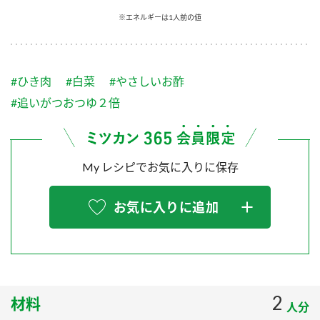
採用情報
環境への取り組み
※エネルギーは1人前の値
かおりの蔵
ミツカンの歴史
クイック調味料
レモン果汁
ニュースリリース
つゆ
水の文化センター（アーカイブ）
鍋なび
#ひき肉
#白菜
#やさしいお酢
ふりかけ
おすしの素
お客様相談センター
納豆のサイト
#追いがつおつゆ２倍
ZENB initiative
PIN印
お客様の声をいかしました
炊き込みご飯の素
米飯用調味液
三ツ判山吹
My レシピでお気に入りに保存
販売終了製品のご案内
千夜
MIM（ミツカンミュージアム）
納豆
Fibee
よくあるご質問
お気に入りに追加
スペシャルサイト
お酢を知ろう！
各部門が大切にしていること
お問い合わせ
すしラボ
地図から取り扱い店舗を探す
ぽん酢サワー
おいしさと健康への取り組み
2
材料
納豆の豆知識
人分