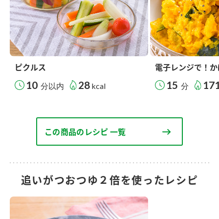
ピクルス
電子レンジで！か
10
28
15
17
分以内
kcal
分
この商品のレシピ 一覧
追いがつおつゆ２倍を使ったレシピ