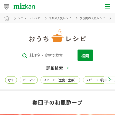
メニュー・レシピ
肉類の人気レシピ
ひき肉の人気レシピ
おうちレシピ
おすすめレシピ
レシピ特集
検索
レシピカテゴリ一覧
詳細検索
商品からレシピを探す
なす
ピーマン
スピード（主食・主菜）
スピード（副菜・つ
レシピ名特集
鶏団子の和風酢ープ
商品情報