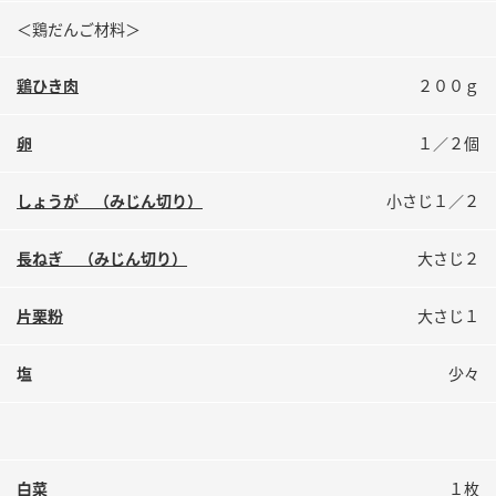
鍋奉行マニュアル
ミツカン公式通販
＜鶏だんご材料＞
ミツカンのCM
キッザニア東京「ぽん酢工房」
鶏ひき肉
２００ｇ
ロングセラー商品 ＋ おすすめレシピ
人気商品 ＋ おすすめレシピ
卵
１／２個
しょうが （みじん切り）
小さじ１／２
検索
長ねぎ （みじん切り）
大さじ２
業務用サイト
ミツカングループについて
製造所固有記号一覧
片栗粉
大さじ１
塩
少々
白菜
１枚