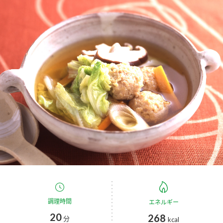
商品カテゴリ
新商品一覧
酢
調味酢
キャンペーン情報
お酢ドリンク
ぽん酢
ブランド・スペシャルサイト
ブランド・スペシャルサイト トップ
みりん風・料理酒
鍋用調味料
商品ブランドサイト
企業情報
Fibee（ファイビー）
国内事業概要
くらしプラ酢
つゆ
たれ
カンタン酢
ミツカングループについて
お酢ドリンク
ミツカンを知る
企業理念
スープ
中華
調理時間
エネルギー
味ぽん
20
268
分
kcal
ぽん酢