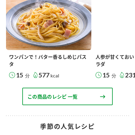
ワンパンで！バター香るしめじパス
人参が甘くておい
タ
ラダ
15
577
15
23
分
kcal
分
この商品のレシピ 一覧
季節の人気レシピ