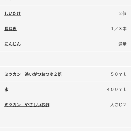
しいたけ
２個
長ねぎ
１／３本
にんじん
適量
ミツカン 追いがつおつゆ２倍
５０ｍｌ
水
４００ｍｌ
ミツカン やさしいお酢
大さじ２