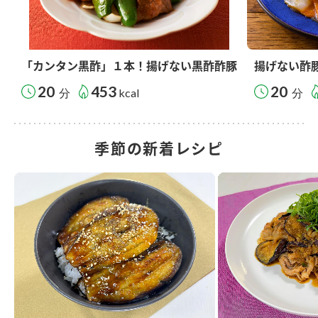
「カンタン黒酢」１本！揚げない黒酢酢豚
揚げない酢
20
453
20
分
kcal
分
季節の新着レシピ