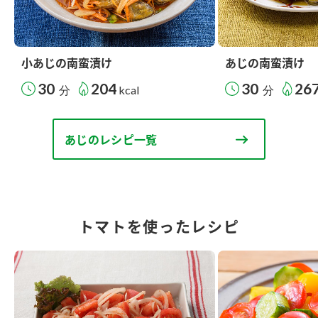
小あじの南蛮漬け
あじの南蛮漬け
30
204
30
26
分
kcal
分
あじのレシピ一覧
トマトを使ったレシピ