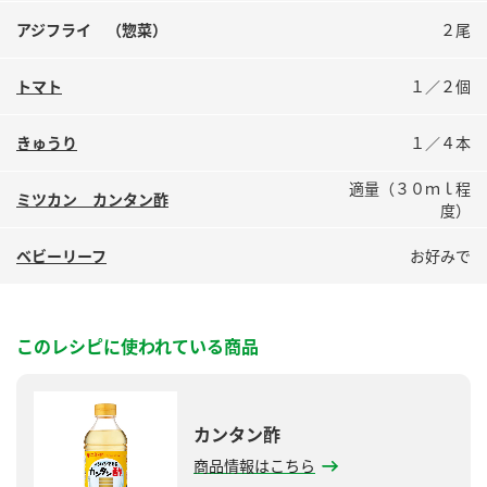
鍋奉行マニュアル
ミツカン公式通販
アジフライ （惣菜）
２尾
ミツカンのCM
キッザニア東京「ぽん酢工房」
トマト
１／２個
ロングセラー商品 ＋ おすすめレシピ
人気商品 ＋ おすすめレシピ
きゅうり
１／４本
適量（３０ｍｌ程
ミツカン カンタン酢
度）
検索
ベビーリーフ
お好みで
業務用サイト
ミツカングループについて
製造所固有記号一覧
このレシピに使われている商品
カンタン酢
商品情報はこちら