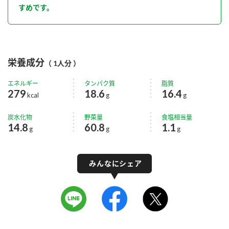
すめです。
栄養成分
（ 1人分 ）
エネルギー
タンパク質
脂質
279
18.6
16.4
kcal
g
g
炭水化物
野菜量
食塩相当量
14.8
60.8
1.1
g
g
g