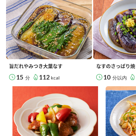
旨だれやみつき大葉なす
なすのさっぱり焼
15
112
10
分
kcal
分以内