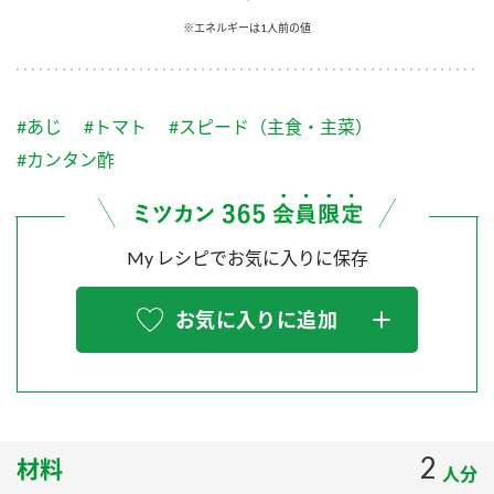
採用情報
環境への取り組み
※エネルギーは1人前の値
かおりの蔵
ミツカンの歴史
クイック調味料
レモン果汁
ニュースリリース
つゆ
水の文化センター（アーカイブ）
鍋なび
#あじ
#トマト
#スピード（主食・主菜）
ふりかけ
おすしの素
お客様相談センター
納豆のサイト
#カンタン酢
ZENB initiative
PIN印
お客様の声をいかしました
炊き込みご飯の素
米飯用調味液
三ツ判山吹
My レシピでお気に入りに保存
販売終了製品のご案内
千夜
MIM（ミツカンミュージアム）
納豆
Fibee
よくあるご質問
お気に入りに追加
スペシャルサイト
お酢を知ろう！
各部門が大切にしていること
お問い合わせ
すしラボ
地図から取り扱い店舗を探す
ぽん酢サワー
おいしさと健康への取り組み
2
材料
納豆の豆知識
人分