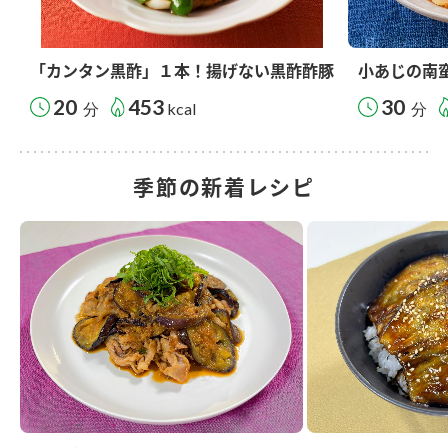
「カンタン黒酢」１本！揚げない黒酢酢豚
小あじの南
20
453
30
分
kcal
分
季節の新着レシピ