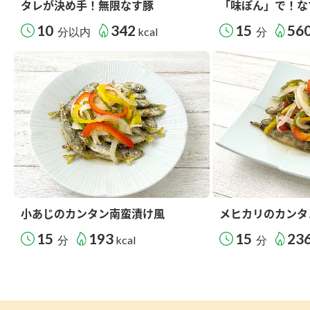
タレが決め手！無限なす豚
「味ぽん」で！な
10
342
15
56
分以内
kcal
分
小あじのカンタン南蛮漬け風
メヒカリのカンタ
15
193
15
23
分
kcal
分