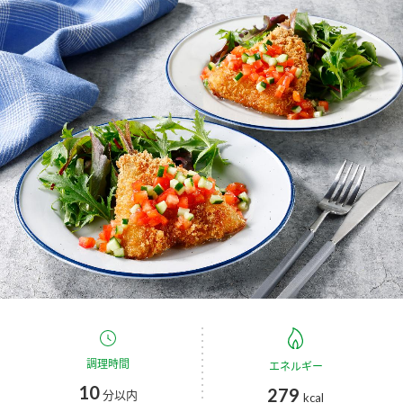
商品カテゴリ
新商品一覧
酢
調味酢
キャンペーン情報
お酢ドリンク
ぽん酢
ブランド・スペシャルサイト
ブランド・スペシャルサイト トップ
みりん風・料理酒
鍋用調味料
商品ブランドサイト
企業情報
Fibee（ファイビー）
国内事業概要
くらしプラ酢
つゆ
たれ
カンタン酢
ミツカングループについて
お酢ドリンク
ミツカンを知る
企業理念
スープ
中華
調理時間
エネルギー
味ぽん
10
279
分以内
kcal
ぽん酢