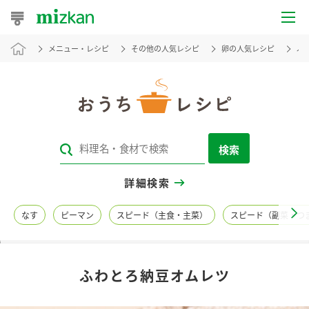
メニュー・レシピ
その他の人気レシピ
卵の人気レシピ
ふ
おうちレシピ
おすすめレシピ
レシピ特集
検索
レシピカテゴリ一覧
詳細検索
商品からレシピを探す
なす
ピーマン
スピード（主食・主菜）
スピード（副菜・つ
レシピ名特集
ふわとろ納豆オムレツ
商品情報