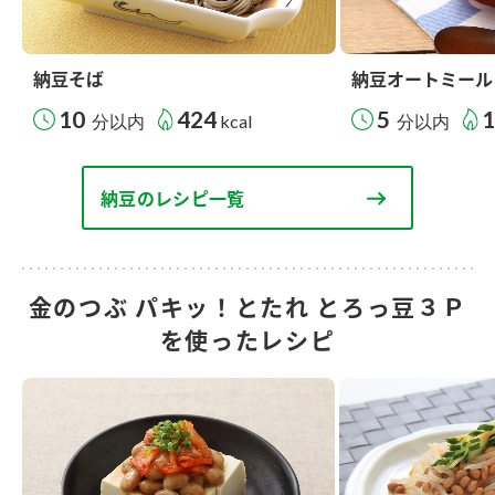
納豆そば
納豆オートミール
10
424
5
分以内
kcal
分以内
納豆のレシピ一覧
金のつぶ パキッ！とたれ とろっ豆３Ｐ
を使ったレシピ