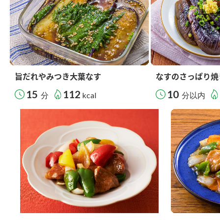
旨だれやみつき大葉なす
なすのさっぱり焼
15
112
10
分
kcal
分以内