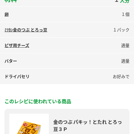
人分
鍋奉行マニュアル
ミツカン公式通販
ミツカンのCM
キッザニア東京「ぽん酢工房」
卵
１個
ロングセラー商品 ＋ おすすめレシピ
ﾐﾂｶﾝ金のつぶ とろっ豆
１パック
人気商品 ＋ おすすめレシピ
ピザ用チーズ
適量
バター
適量
検索
ドライパセリ
お好みで
業務用サイト
ミツカングループについて
製造所固有記号一覧
このレシピに使われている商品
金のつぶ パキッ！とたれ とろっ
豆３Ｐ