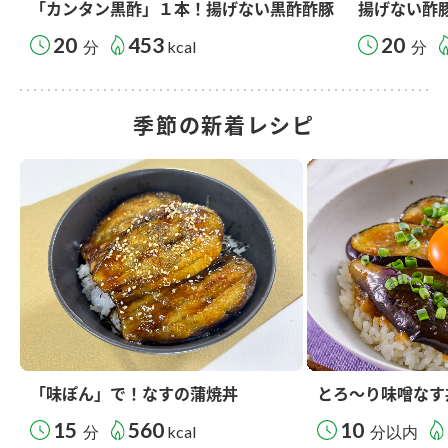
「カンタン黒酢」１本！揚げない黒酢酢豚
揚げない酢
20
453
20
分
kcal
分
季節の新着レシピ
「味ぽん」で！なすの蒲焼丼
とろ～り味噌なす
15
560
10
分
kcal
分以内