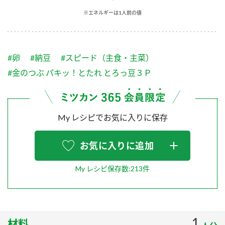
採用情報
環境への取り組み
※エネルギーは1人前の値
かおりの蔵
ミツカンの歴史
クイック調味料
レモン果汁
ニュースリリース
つゆ
水の文化センター（アーカイブ）
鍋なび
#卵
#納豆
#スピード（主食・主菜）
ふりかけ
おすしの素
お客様相談センター
納豆のサイト
#金のつぶ パキッ！とたれ とろっ豆３Ｐ
ZENB initiative
PIN印
お客様の声をいかしました
炊き込みご飯の素
米飯用調味液
三ツ判山吹
My レシピでお気に入りに保存
販売終了製品のご案内
千夜
MIM（ミツカンミュージアム）
納豆
Fibee
よくあるご質問
お気に入りに追加
スペシャルサイト
お酢を知ろう！
各部門が大切にしていること
お問い合わせ
My レシピ保存数:213件
すしラボ
地図から取り扱い店舗を探す
ぽん酢サワー
おいしさと健康への取り組み
納豆の豆知識
1
材料