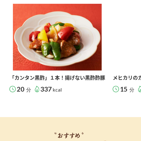
「カンタン黒酢」１本！揚げない黒酢酢豚
メヒカリの
20
337
15
分
kcal
分