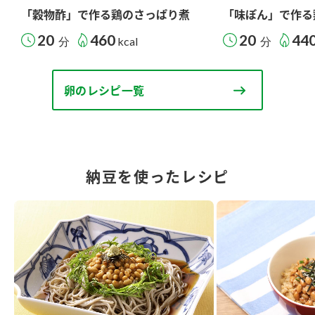
「穀物酢」で作る鶏のさっぱり煮
「味ぽん」で作る
20
460
20
44
分
kcal
分
卵のレシピ一覧
納豆を使ったレシピ