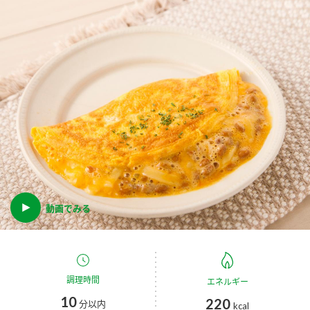
商品カテゴリ
新商品一覧
酢
調味酢
キャンペーン情報
お酢ドリンク
ぽん酢
ブランド・スペシャルサイト
ブランド・スペシャルサイト トップ
みりん風・料理酒
鍋用調味料
商品ブランドサイト
企業情報
Fibee（ファイビー）
国内事業概要
動画でみる
くらしプラ酢
つゆ
たれ
カンタン酢
ミツカングループについて
お酢ドリンク
ミツカンを知る
企業理念
スープ
中華
調理時間
エネルギー
味ぽん
10
220
分以内
kcal
ぽん酢