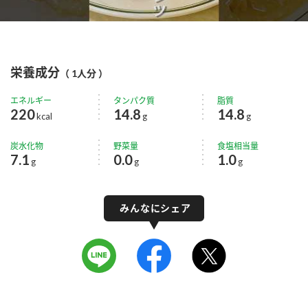
栄養成分
（ 1人分 ）
エネルギー
タンパク質
脂質
220
14.8
14.8
kcal
g
g
炭水化物
野菜量
食塩相当量
7.1
0.0
1.0
g
g
g