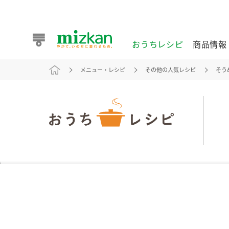
おうちレシピ
商品情報
メニュー・レシピ
その他の人気レシピ
そう
おうちレシピ
商品情報 トップ
企業情報 トップ
お客様相談センター トップ
ミツカン公式通販
業務用サイト
また食べたいが見つかる。ミツカンからのおすすめレシピを
おうちレシピ トップ