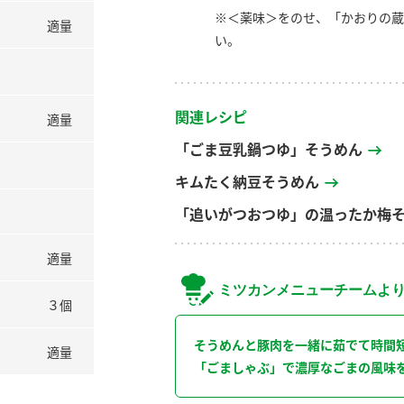
※＜薬味＞をのせ、「かおりの蔵
適量
い。
関連レシピ
適量
「ごま豆乳鍋つゆ」そうめん
キムたく納豆そうめん
「追いがつおつゆ」の温ったか梅
適量
ミツカンメニューチームよ
３個
そうめんと豚肉を一緒に茹でて時間
適量
「ごましゃぶ」で濃厚なごまの風味