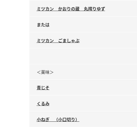
ミツカン かおりの蔵 丸搾りゆず
または
ミツカン ごましゃぶ
＜薬味＞
青じそ
くるみ
小ねぎ （小口切り）