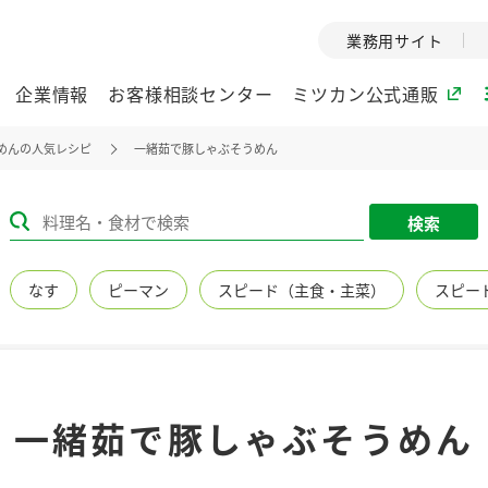
業務用サイト
企業情報
お客様相談センター
ミツカン公式通販
めんの人気レシピ
一緒茹で豚しゃぶそうめん
ミツカングループについて
検索
企業理念
ミツカンの
なす
ピーマン
スピード（主食・主菜）
スピー
ミツカングループの企
創業から現在
業理念をご紹介しま
ツカンの変革
す。
歴史をご紹介
ご紹介します。
環境への取り組み
水の文化
一緒茹で豚しゃぶそうめん
（アーカ
酢
調味酢
お酢ドリンク
ぽん酢
みりん風・
ミツカンの環境への取
り組みをご紹介しま
1999年