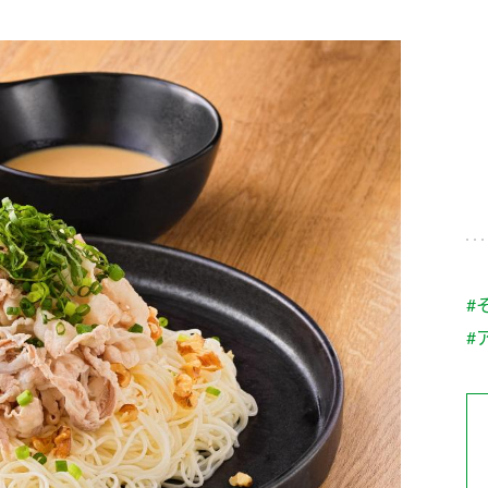
す。
テーマとし
活動を行っ
た。
MIM（ミツカンミュ
各部門が
スープ
中華
クイック調味料
レモン果汁
ふりか
ージアム）
いること
ミツカンの酢づくりの
「未来ビジ
歴史などが学べる体験
実現に向け
型博物館です。
取り組みを
す。
納豆
Fibee
キッザニア東京「ぽ
#
ん酢工房」
#
味ぽんやお酢について
楽しく学べるパビリオ
ンです。
ibee（ファイビ
くらしプラ酢
カンタン酢