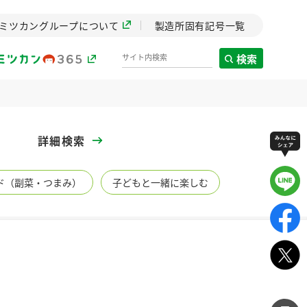
ミツカングループについて
製造所固有記号一覧
検索
製造所固有記号一覧
詳細検索
歴史
ド（副菜・つまみ）
子どもと一緒に楽しむ
までのミ
と挑戦の
します。
センター
ZENB initiative
イブ）
料理酒
鍋用調味料
つゆ
たれ
植物を可能な限りまる
ごと使ったZENBのコン
設立。「水」を