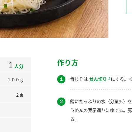
）
酢を知ろう！
すしラボ
ぽん酢サワー
作り方
1
人分
１
青じそは
せん切り
にする。
１００ｇ
２束
２
鍋にたっぷりの水（分量外）を
うめんの表示通りにゆでる。豚
る。