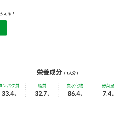
らえる！
栄養成分
（ 1人分 ）
タンパク質
脂質
炭水化物
野菜量
33.4
32.7
86.4
7.4
g
g
g
g