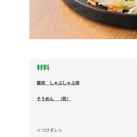
ー
お
材料
豚肉 しゃぶしゃぶ用
そうめん （乾）
＜つけダレ＞