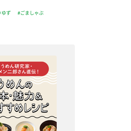
りゆず
#ごましゃぶ