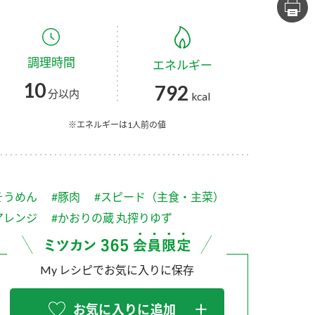
セプトをご紹介しま
た社会貢献
す。
ていまし
調理時間
エネルギー
大切にして
おいしさと健康への
け
おすしの素
炊き込みご飯の素
米飯用調味液
10
792
取り組み
分以内
kcal
ョン宣言」
ミツカンの研究成果と
た各部門の
おいしさと健康に役立
※エネルギーは1人前の値
ご紹介しま
つ情報をご紹介しま
す。
そうめん
#豚肉
#スピード（主食・主菜）
アレンジ
#かおりの蔵 丸搾りゆず
My レシピでお気に入りに保存
お酢ドリンク
味ぽん
ぽん酢
お気に入りに追加