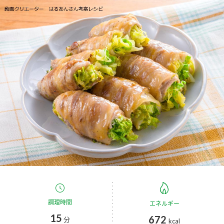
商品カテゴリ
新商品一覧
酢
調味酢
キャンペーン情報
お酢ドリンク
ぽん酢
ブランド・スペシャルサイト
ブランド・スペシャルサイト トップ
みりん風・料理酒
鍋用調味料
商品ブランドサイト
企業情報
Fibee（ファイビー）
国内事業概要
くらしプラ酢
つゆ
たれ
カンタン酢
ミツカングループについて
お酢ドリンク
ミツカンを知る
企業理念
スープ
中華
調理時間
エネルギー
味ぽん
15
672
分
kcal
ぽん酢