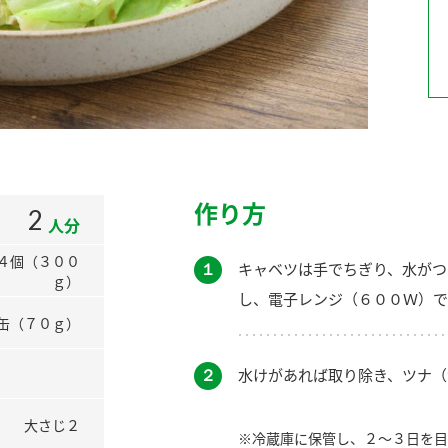
）
酢を知ろう！
すしラボ
ぽん酢サワー
作り方
2
人分
４個（３００
１
キャベツは手でちぎり、水がつ
ｇ）
し、電子レンジ（６００Ｗ）で
缶（７０ｇ）
２
水けがあれば取り除き、ツナ（
大さじ２
※冷蔵庫に保管し、２～３日を目