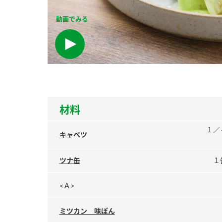
ー
動画でみる
お
材料
１／
キャベツ
ツナ缶
１
<Ａ>
ミツカン 味ぽん