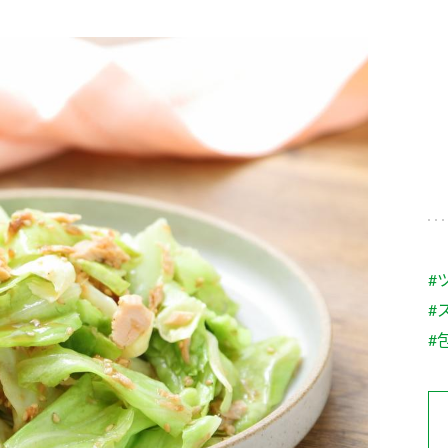
す。
テーマとし
活動を行っ
た。
MIM（ミツカンミュ
各部門が
スープ
中華
クイック調味料
レモン果汁
ふりか
ージアム）
いること
ミツカンの酢づくりの
「未来ビジ
歴史などが学べる体験
実現に向け
型博物館です。
取り組みを
す。
納豆
Fibee
キッザニア東京「ぽ
#
ん酢工房」
#
味ぽんやお酢について
楽しく学べるパビリオ
#
ンです。
ibee（ファイビ
くらしプラ酢
カンタン酢