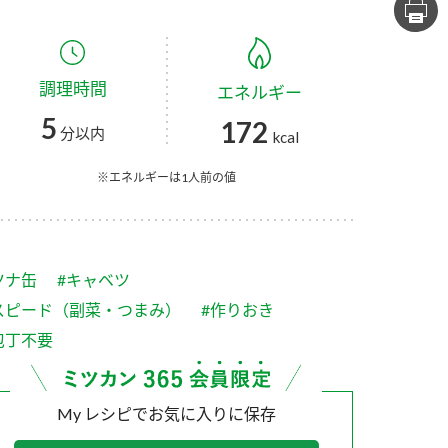
セプトをご紹介しま
た社会貢献
す。
ていまし
調理時間
エネルギー
大切にして
おいしさと健康への
け
おすしの素
炊き込みご飯の素
米飯用調味液
5
172
取り組み
分以内
kcal
ョン宣言」
ミツカンの研究成果と
た各部門の
おいしさと健康に役立
※エネルギーは1人前の値
ご紹介しま
つ情報をご紹介しま
す。
ツナ缶
#キャベツ
スピード（副菜・つまみ）
#作りおき
包丁不要
My レシピでお気に入りに保存
お酢ドリンク
味ぽん
ぽん酢