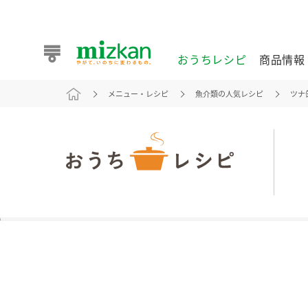
おうちレシピ
商品情報
メニュー・レシピ
魚介類の人気レシピ
ツナ
おうちレシピ
商品情報 トップ
企業情報 トップ
お客様相談センター トップ
ミツカン公式通販
業務用サイト
また食べたいが見つかる。ミツカンからのおすすめレシピを
おうちレシピ トップ