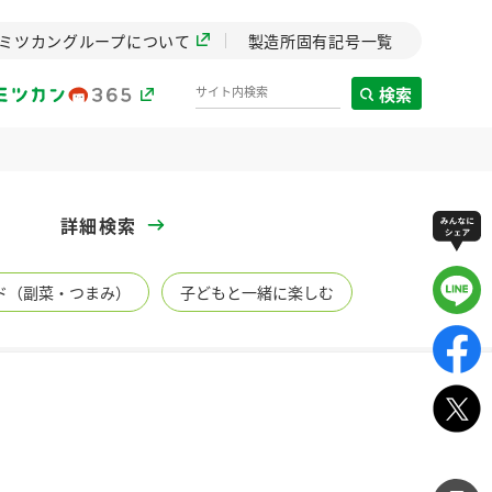
ミツカングループについて
製造所固有記号一覧
検索
製造所固有記号一覧
詳細検索
歴史
ド（副菜・つまみ）
子どもと一緒に楽しむ
までのミ
と挑戦の
します。
センター
ZENB initiative
イブ）
料理酒
鍋用調味料
つゆ
たれ
植物を可能な限りまる
ごと使ったZENBのコン
設立。「水」を