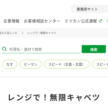
業務用サイト
企業情報
お客様相談センター
ミツカン公式通販
缶の人気レシピ
レンジで！無限キャベツ
ミツカングループについて
検索
企業理念
ミツカンの
なす
ピーマン
スピード（主食・主菜）
スピー
ミツカングループの企
創業から現在
業理念をご紹介しま
ツカンの変革
す。
歴史をご紹介
ご紹介します。
環境への取り組み
水の文化
レンジで！無限キャベツ
（アーカ
酢
調味酢
お酢ドリンク
ぽん酢
みりん風・
ミツカンの環境への取
り組みをご紹介しま
1999年