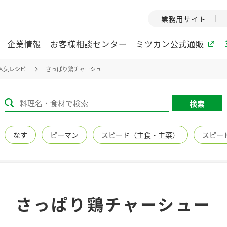
業務用サイト
企業情報
お客様相談センター
ミツカン公式通販
人気レシピ
さっぱり鶏チャーシュー
ミツカングループについて
検索
企業理念
ミツカンの
なす
ピーマン
スピード（主食・主菜）
スピー
ミツカングループの企
創業から現在
業理念をご紹介しま
ツカンの変革
す。
歴史をご紹介
ご紹介します。
環境への取り組み
水の文化
さっぱり鶏チャーシュー
（アーカ
酢
調味酢
お酢ドリンク
ぽん酢
みりん風・
ミツカンの環境への取
り組みをご紹介しま
1999年