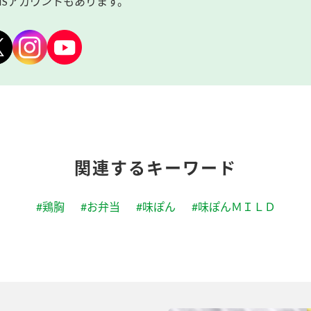
NSアカウントもあります。
関連するキーワード
#鶏胸
#お弁当
#味ぽん
#味ぽんＭＩＬＤ