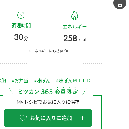
セプトをご紹介しま
た社会貢献
す。
ていまし
調理時間
エネルギー
大切にして
おいしさと健康への
け
おすしの素
炊き込みご飯の素
米飯用調味液
30
258
取り組み
分
kcal
ョン宣言」
ミツカンの研究成果と
た各部門の
おいしさと健康に役立
※エネルギーは1人前の値
ご紹介しま
つ情報をご紹介しま
す。
鶏胸
#お弁当
#味ぽん
#味ぽんＭＩＬＤ
My レシピでお気に入りに保存
お気に入りに追加
お酢ドリンク
味ぽん
ぽん酢