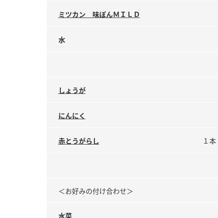
ミツカン 味ぽんＭＩＬＤ
水
しょうが
にんにく
赤とうがらし
１本
＜お好みの付け合わせ＞
水菜