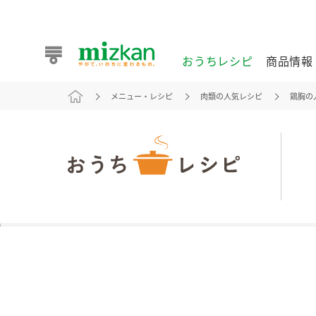
おうちレシピ
商品情報
メニュー・レシピ
肉類の人気レシピ
鶏胸の
おうちレシピ
商品情報 トップ
企業情報 トップ
お客様相談センター トップ
ミツカン公式通販
業務用サイト
また食べたいが見つかる。ミツカンからのおすすめレシピを
おうちレシピ トップ