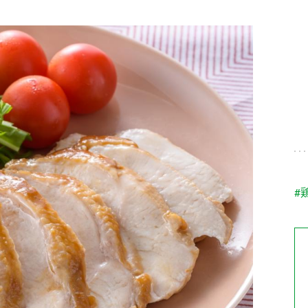
す。
テーマとし
活動を行っ
た。
MIM（ミツカンミュ
各部門が
スープ
中華
クイック調味料
レモン果汁
ふりか
ージアム）
いること
ミツカンの酢づくりの
「未来ビジ
歴史などが学べる体験
実現に向け
型博物館です。
取り組みを
す。
納豆
Fibee
キッザニア東京「ぽ
#
ん酢工房」
味ぽんやお酢について
楽しく学べるパビリオ
ンです。
ibee（ファイビ
くらしプラ酢
カンタン酢