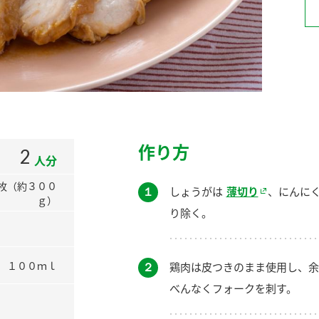
）
酢を知ろう！
すしラボ
ぽん酢サワー
作り方
2
人分
枚（約３００
１
しょうがは
薄切り
、にんに
ｇ）
り除く。
１００ｍｌ
２
鶏肉は皮つきのまま使用し、余
べんなくフォークを刺す。