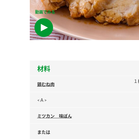
ー
動画でみる
お
材料
１
鶏むね肉
<Ａ>
ミツカン 味ぽん
または