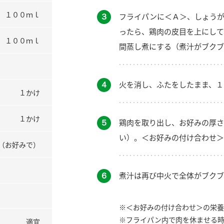
１００ｍｌ
３
フライパンに＜Ａ＞、しょうが
ったら、鶏肉の皮目を上にして
１００ｍｌ
間蒸し煮にする（煮汁がブクブ
４
火を消し、ふたをしたまま、１
１かけ
１かけ
５
鶏肉を取り出し、お好みの厚さ
い）。＜お好みの付け合わせ＞
（お好みで）
６
煮汁は再び中火で全体がブクブ
※＜お好みの付け合わせ＞の栄養
※フライパン内で肉を休ませる
適宜