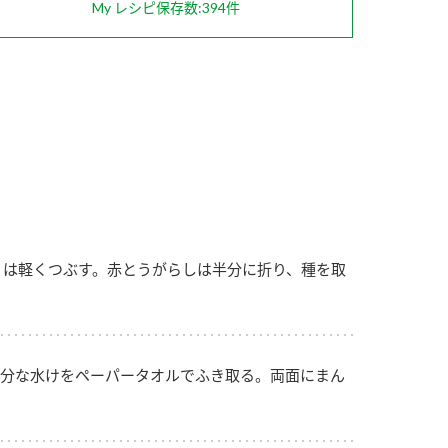
My レシピ保存数:394件
納豆の豆知識
鍋奉行マニュアル
ミツカンのCM
くは軽くつぶす。赤とうがらしは半分に折り、種を取
分な水けをペーパータオルでふき取る。両面にまん