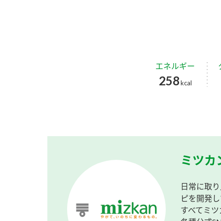
エネルギー
258
kcal
ミツカ
日常に取り
ピを開発し
すべてミツ