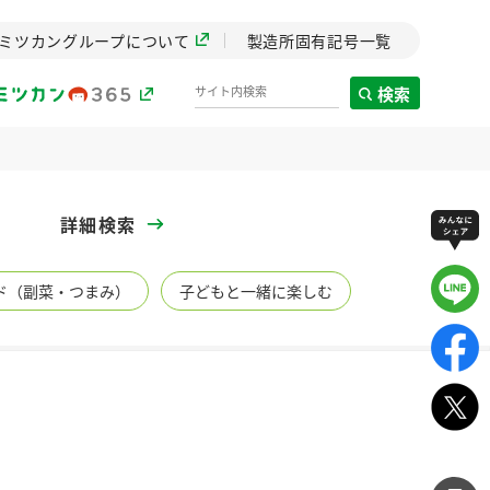
ミツカングループについて
製造所固有記号一覧
検索
製造所固有記号一覧
詳細検索
歴史
ド（副菜・つまみ）
子どもと一緒に楽しむ
までのミ
と挑戦の
します。
センター
ZENB initiative
イブ）
料理酒
鍋用調味料
つゆ
たれ
植物を可能な限りまる
ごと使ったZENBのコン
設立。「水」を