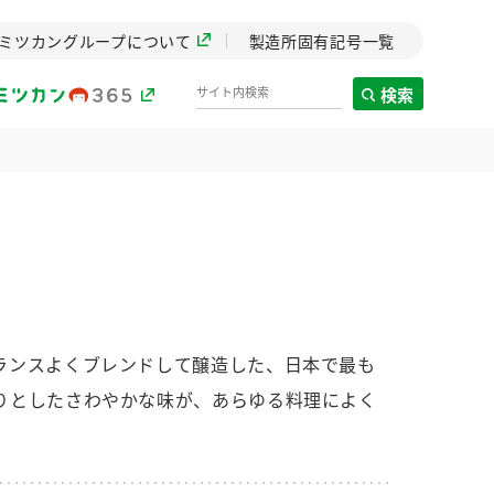
ミツカングループについて
製造所固有記号一覧
検索
製造所固有記号一覧
歴史
までのミ
と挑戦の
します。
ランスよくブレンドして醸造した、日本で最も
りとしたさわやかな味が、あらゆる料理によく
センター
ZENB initiative
イブ）
料理酒
鍋用調味料
つゆ
たれ
植物を可能な限りまる
ごと使ったZENBのコン
設立。「水」を