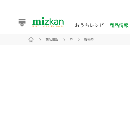
おうちレシピ
商品情報
商品情報
酢
穀物酢
おうちレシピ
商品情報 トップ
企業情報 トップ
お客様相談センター トップ
ミツカン公式通販
業務用サイト
また食べたいが見つかる。ミツカンからのおすすめレシピを
おうちレシピ トップ