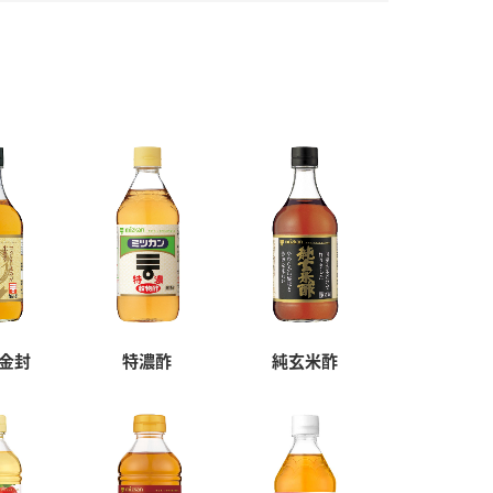
金封
特濃酢
純玄米酢