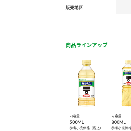
）
販売地区
商品ラインアップ
酢を知ろう！
すしラボ
ぽん酢サワー
内容量
内容量
500ML
800ML
参考小売価格（税込）
参考小売価