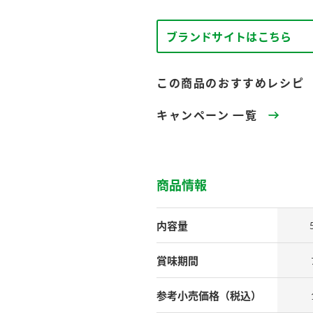
す。
テーマとし
活動を行っ
た。
ブランドサイトはこちら
MIM（ミツカンミュ
各部門が
スープ
中華
クイック調味料
レモン果汁
ふりか
この商品のおすすめレシピ
ージアム）
いること
ミツカンの酢づくりの
「未来ビジ
キャンペーン 一覧
歴史などが学べる体験
実現に向け
型博物館です。
取り組みを
す。
納豆
Fibee
商品情報
キッザニア東京「ぽ
ん酢工房」
味ぽんやお酢について
内容量
楽しく学べるパビリオ
ンです。
賞味期間
参考小売
価格（税込）
ibee（ファイビ
くらしプラ酢
カンタン酢