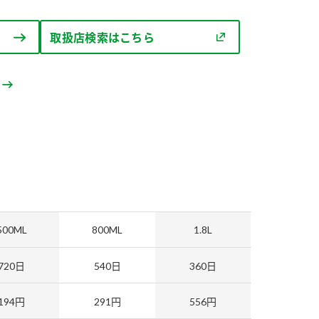
セプトをご紹介しま
た社会貢献
す。
ていまし
取扱店検索はこちら
大切にして
おいしさと健康への
け
おすしの素
炊き込みご飯の素
米飯用調味液
取り組み
ョン宣言」
ミツカンの研究成果と
た各部門の
おいしさと健康に役立
ご紹介しま
つ情報をご紹介しま
す。
500ML
800ML
1.8L
720日
540日
360日
194円
291円
556円
お酢ドリンク
味ぽん
ぽん酢