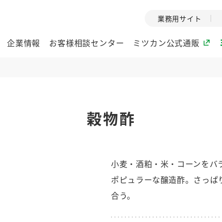
業務用サイト
企業情報
お客様相談センター
ミツカン公式通販
ミツカングループについて
穀物酢
企業理念
ミツカンの
ミツカングループの企
創業から現在
業理念をご紹介しま
ツカンの変革
す。
歴史をご紹介
小麦・酒粕・米・コーンをバ
ご紹介します。
ポピュラーな醸造酢。さっぱ
環境への取り組み
水の文化
合う。
（アーカ
酢
調味酢
お酢ドリンク
ぽん酢
みりん風・
ミツカンの環境への取
り組みをご紹介しま
1999年