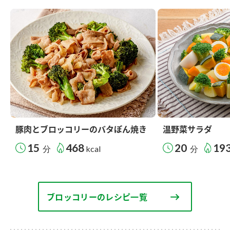
豚肉とブロッコリーのバタぽん焼き
温野菜サラダ
15
468
20
19
分
kcal
分
ブロッコリーのレシピ一覧