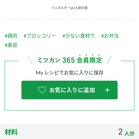
採用情報
環境への取り組み
※エネルギーは1人前の値
かおりの蔵
ミツカンの歴史
クイック調味料
レモン果汁
ニュースリリース
つゆ
水の文化センター（アーカイブ）
鍋なび
#鶏肉
#ブロッコリー
#少ない食材で
#お弁当
ふりかけ
おすしの素
お客様相談センター
納豆のサイト
#美容
ZENB initiative
PIN印
お客様の声をいかしました
炊き込みご飯の素
米飯用調味液
三ツ判山吹
My レシピでお気に入りに保存
販売終了製品のご案内
千夜
MIM（ミツカンミュージアム）
納豆
Fibee
よくあるご質問
お気に入りに追加
スペシャルサイト
お酢を知ろう！
各部門が大切にしていること
お問い合わせ
すしラボ
地図から取り扱い店舗を探す
ぽん酢サワー
おいしさと健康への取り組み
2
材料
納豆の豆知識
人分