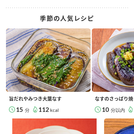
季節の人気レシピ
旨だれやみつき大葉なす
なすのさっぱり焼
15
112
10
分
kcal
分以内