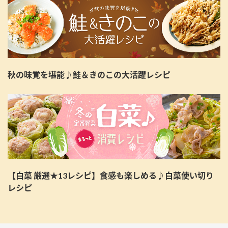
秋の味覚を堪能♪鮭＆きのこの大活躍レシピ
【白菜 厳選★13レシピ】食感も楽しめる♪白菜使い切り
レシピ