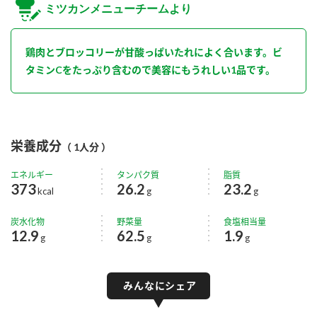
ミツカンメニューチームより
鶏肉とブロッコリーが甘酸っぱいたれによく合います。ビ
タミンCをたっぷり含むので美容にもうれしい1品です。
栄養成分
（ 1人分 ）
エネルギー
タンパク質
脂質
373
26.2
23.2
kcal
g
g
炭水化物
野菜量
食塩相当量
12.9
62.5
1.9
g
g
g