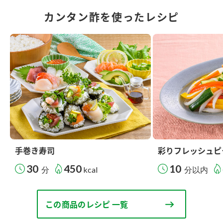
カンタン酢を使ったレシピ
手巻き寿司
彩りフレッシュピ
30
450
10
分
kcal
分以内
この商品のレシピ 一覧