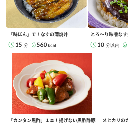
「味ぽん」で！なすの蒲焼丼
とろ～り味噌なす
15
560
10
分
kcal
分以内
「カンタン黒酢」１本！揚げない黒酢酢豚
メヒカリの