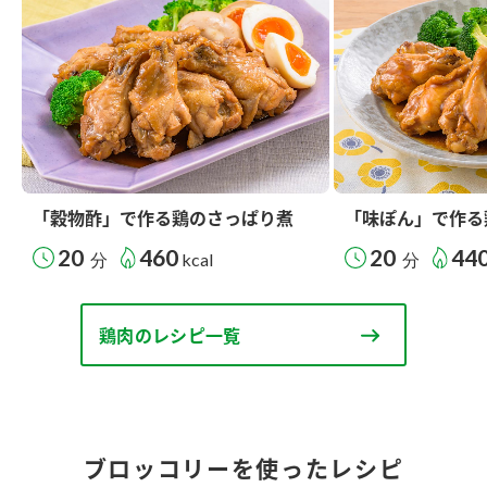
「穀物酢」で作る鶏のさっぱり煮
「味ぽん」で作る
20
460
20
44
分
kcal
分
鶏肉のレシピ一覧
ブロッコリーを使ったレシピ