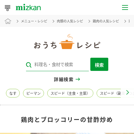
メニュー・レシピ
肉類の人気レシピ
鶏肉の人気レシピ
鶏
おうちレシピ
おすすめレシピ
レシピ特集
検索
レシピカテゴリ一覧
詳細検索
商品からレシピを探す
なす
ピーマン
スピード（主食・主菜）
スピード（副菜・つ
レシピ名特集
鶏肉とブロッコリーの甘酢炒め
商品情報