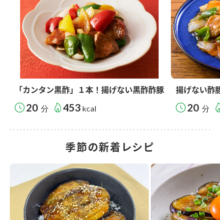
「カンタン黒酢」１本！揚げない黒酢酢豚
揚げない酢
20
453
20
分
kcal
分
季節の新着レシピ