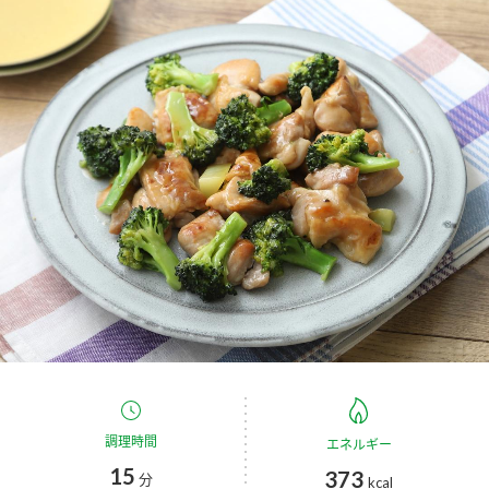
商品カテゴリ
新商品一覧
酢
調味酢
キャンペーン情報
お酢ドリンク
ぽん酢
ブランド・スペシャルサイト
ブランド・スペシャルサイト トップ
みりん風・料理酒
鍋用調味料
商品ブランドサイト
企業情報
Fibee（ファイビー）
国内事業概要
くらしプラ酢
つゆ
たれ
カンタン酢
ミツカングループについて
お酢ドリンク
ミツカンを知る
企業理念
スープ
中華
調理時間
エネルギー
味ぽん
15
373
分
kcal
ぽん酢