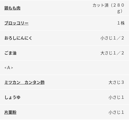
鍋奉行マニュアル
カット済（２８０
ミツカン公式通販
鶏もも肉
ｇ）
ミツカンのCM
キッザニア東京「ぽん酢工房」
ブロッコリー
１株
ロングセラー商品 ＋ おすすめレシピ
人気商品 ＋ おすすめレシピ
おろしにんにく
小さじ１／２
ごま油
大さじ１／２
検索
<Ａ>
業務用サイト
ミツカングループについて
製造所固有記号一覧
ミツカン カンタン酢
大さじ３
しょうゆ
小さじ１
片栗粉
小さじ１