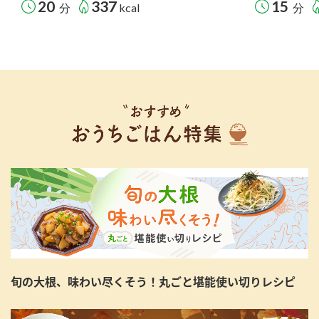
20
337
15
分
kcal
分
旬の大根、味わい尽くそう！丸ごと堪能使い切りレシピ