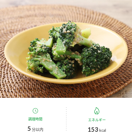
商品カテゴリ
新商品一覧
酢
調味酢
キャンペーン情報
お酢ドリンク
ぽん酢
ブランド・スペシャルサイト
ブランド・スペシャルサイト トップ
みりん風・料理酒
鍋用調味料
商品ブランドサイト
企業情報
Fibee（ファイビー）
国内事業概要
くらしプラ酢
つゆ
たれ
カンタン酢
ミツカングループについて
お酢ドリンク
ミツカンを知る
企業理念
スープ
中華
調理時間
エネルギー
味ぽん
5
153
分以内
kcal
ぽん酢