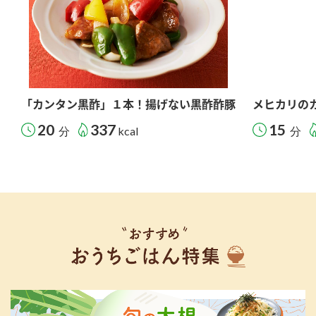
「カンタン黒酢」１本！揚げない黒酢酢豚
メヒカリの
20
337
15
分
kcal
分