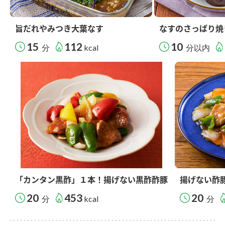
旨だれやみつき大葉なす
なすのさっぱり焼
15
112
10
分
kcal
分以内
「カンタン黒酢」１本！揚げない黒酢酢豚
揚げない酢
20
453
20
分
kcal
分