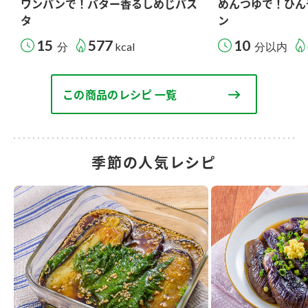
ワンパンで！バター香るしめじパス
めんつゆで！ひん
タ
ン
15
577
10
分
kcal
分以内
この商品のレシピ 一覧
季節の人気レシピ