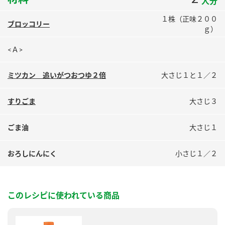
人分
鍋奉行マニュアル
ミツカン公式通販
１株（正味２００
ミツカンのCM
キッザニア東京「ぽん酢工房」
ブロッコリー
ｇ）
ロングセラー商品 ＋ おすすめレシピ
<Ａ>
人気商品 ＋ おすすめレシピ
ミツカン 追いがつおつゆ２倍
大さじ１と１／２
すりごま
大さじ３
検索
ごま油
大さじ１
業務用サイト
ミツカングループについて
製造所固有記号一覧
おろしにんにく
小さじ１／２
このレシピに使われている商品