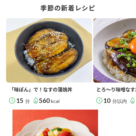
季節の新着レシピ
「味ぽん」で！なすの蒲焼丼
とろ～り味噌なす
15
560
10
分
kcal
分以内