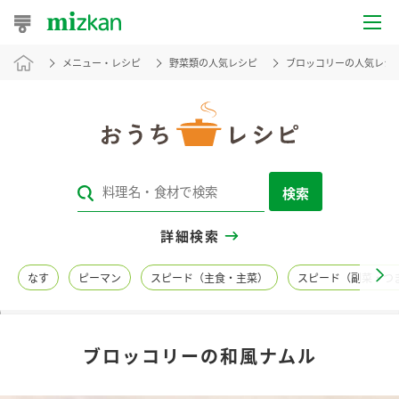
メニュー・レシピ
野菜類の人気レシピ
ブロッコリーの人気レシ
おうちレシピ
おすすめレシピ
レシピ特集
検索
レシピカテゴリ一覧
詳細検索
商品からレシピを探す
なす
ピーマン
スピード（主食・主菜）
スピード（副菜・つ
レシピ名特集
ブロッコリーの和風ナムル
商品情報