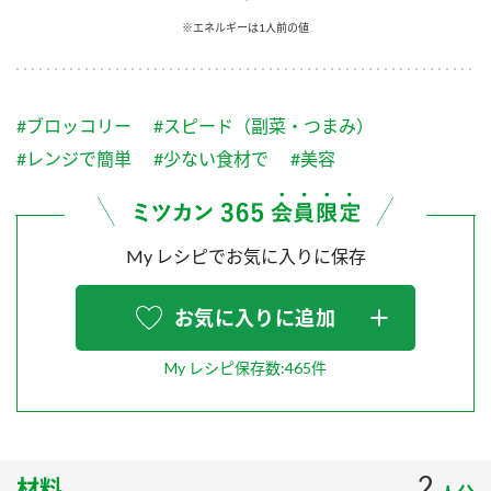
採用情報
環境への取り組み
※エネルギーは1人前の値
かおりの蔵
ミツカンの歴史
クイック調味料
レモン果汁
ニュースリリース
つゆ
水の文化センター（アーカイブ）
鍋なび
#ブロッコリー
#スピード（副菜・つまみ）
ふりかけ
おすしの素
お客様相談センター
納豆のサイト
#レンジで簡単
#少ない食材で
#美容
ZENB initiative
PIN印
お客様の声をいかしました
炊き込みご飯の素
米飯用調味液
三ツ判山吹
My レシピでお気に入りに保存
販売終了製品のご案内
千夜
MIM（ミツカンミュージアム）
納豆
Fibee
よくあるご質問
お気に入りに追加
スペシャルサイト
お酢を知ろう！
各部門が大切にしていること
お問い合わせ
My レシピ保存数:465件
すしラボ
地図から取り扱い店舗を探す
ぽん酢サワー
おいしさと健康への取り組み
納豆の豆知識
2
材料