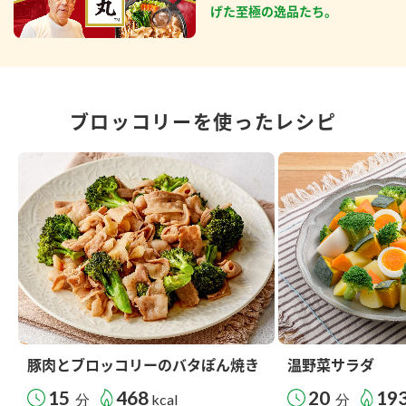
げた至極の逸品たち。
ブロッコリーを使ったレシピ
豚肉とブロッコリーのバタぽん焼き
温野菜サラダ
15
468
20
19
分
kcal
分