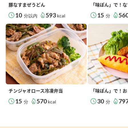
豚なすまぜうどん
「味ぽん」で！な
10
593
15
56
分以内
kcal
分
チンジャオロース冷凍弁当
「味ぽん」で！お
15
570
30
79
分
kcal
分