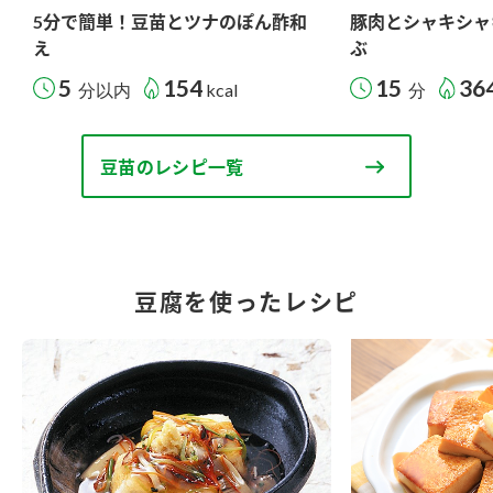
5分で簡単！豆苗とツナのぽん酢和
豚肉とシャキシャ
え
ぶ
5
154
15
36
分以内
kcal
分
豆苗のレシピ一覧
豆腐を使ったレシピ