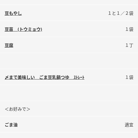
鍋奉行マニュアル
ミツカン公式通販
豆もやし
１と１／２袋
ミツカンのCM
キッザニア東京「ぽん酢工房」
ロングセラー商品 ＋ おすすめレシピ
豆苗 (トウミョウ)
１袋
人気商品 ＋ おすすめレシピ
豆腐
１丁
検索
〆まで美味しい ごま豆乳鍋つゆ ｽﾄﾚｰﾄ
１袋
業務用サイト
ミツカングループについて
製造所固有記号一覧
＜お好みで＞
ごま油
適宜