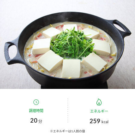
商品カテゴリ
新商品一覧
酢
調味酢
キャンペーン情報
お酢ドリンク
ぽん酢
ブランド・スペシャルサイト
ブランド・スペシャルサイト トップ
みりん風・料理酒
鍋用調味料
商品ブランドサイト
企業情報
Fibee（ファイビー）
国内事業概要
くらしプラ酢
つゆ
たれ
カンタン酢
ミツカングループについて
調理時間
エネルギー
お酢ドリンク
20
259
ミツカンを知る
企業理念
スープ
分
中華
kcal
味ぽん
※エネルギーは1人前の値
ぽん酢