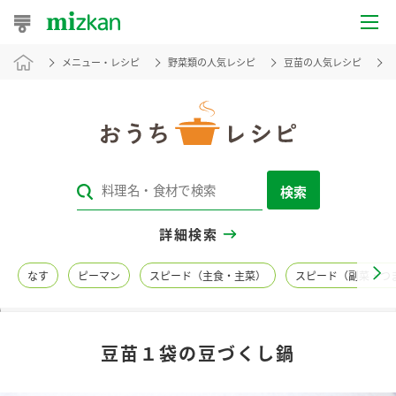
メニュー・レシピ
野菜類の人気レシピ
豆苗の人気レシピ
おうちレシピ
おすすめレシピ
レシピ特集
検索
レシピカテゴリ一覧
詳細検索
商品からレシピを探す
なす
ピーマン
スピード（主食・主菜）
スピード（副菜・つ
レシピ名特集
豆苗１袋の豆づくし鍋
商品情報