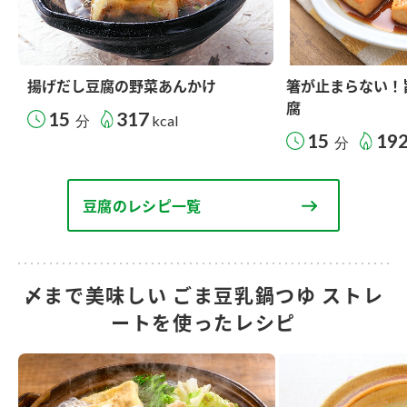
揚げだし豆腐の野菜あんかけ
箸が止まらない！
腐
15
317
分
kcal
15
19
分
豆腐のレシピ一覧
〆まで美味しい ごま豆乳鍋つゆ ストレ
ートを使ったレシピ