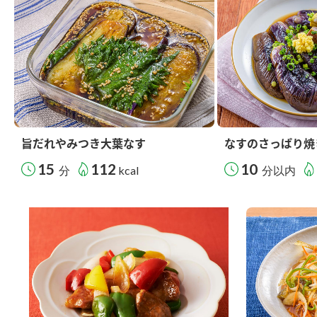
旨だれやみつき大葉なす
なすのさっぱり焼
15
112
10
分
kcal
分以内