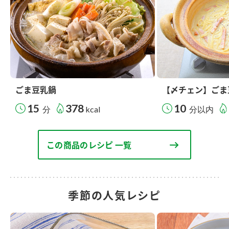
ごま豆乳鍋
【〆チェン】ごま
15
378
10
分
kcal
分以内
この商品のレシピ 一覧
季節の人気レシピ