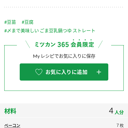
採用情報
環境への取り組み
かおりの蔵
ミツカンの歴史
クイック調味料
レモン果汁
ニュースリリース
つゆ
#豆苗
#豆腐
水の文化センター（アーカイブ）
鍋なび
#〆まで美味しい ごま豆乳鍋つゆ ストレート
ふりかけ
おすしの素
お客様相談センター
納豆のサイト
ZENB initiative
PIN印
お客様の声をいかしました
My レシピでお気に入りに保存
炊き込みご飯の素
米飯用調味液
三ツ判山吹
販売終了製品のご案内
千夜
MIM（ミツカンミュージアム）
お気に入りに追加
納豆
Fibee
よくあるご質問
スペシャルサイト
お酢を知ろう！
各部門が大切にしていること
お問い合わせ
すしラボ
4
材料
地図から取り扱い店舗を探す
ぽん酢サワー
人分
おいしさと健康への取り組み
納豆の豆知識
ベーコン
７枚