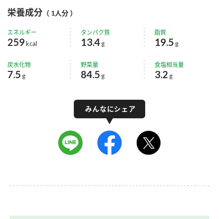
栄養成分
（ 1人分 ）
エネルギー
タンパク質
脂質
259
13.4
19.5
kcal
g
g
炭水化物
野菜量
食塩相当量
7.5
84.5
3.2
g
g
g