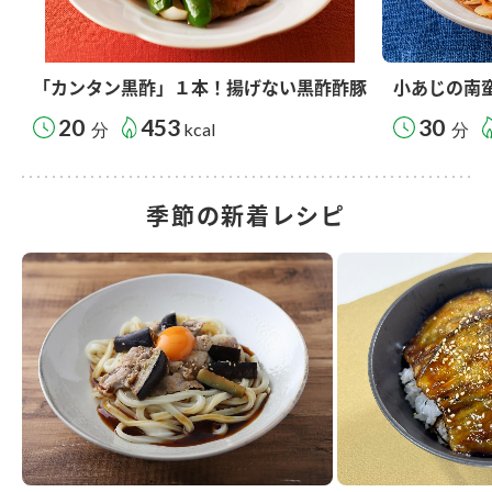
「カンタン黒酢」１本！揚げない黒酢酢豚
小あじの南
20
453
30
分
kcal
分
季節の新着レシピ