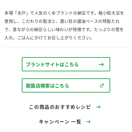
商品カテゴリ
本場「水戸」で人気のくめブランドの納豆です。極小粒大豆を
新商品一覧
使用し、こだわりの製法と、濃い目の醤油ベースの特製たれ
酢
調味酢
で、昔ながらの納豆らしい味わいが特徴です。たっぷりの葱を
キャンペーン情報
入れ、ごはんにかけてお召し上がりください。
お酢ドリンク
ぽん酢
ブランド・スペシャルサイト
ブランド・スペシャルサイト トップ
ブランドサイトはこちら
みりん風・料理酒
鍋用調味料
商品ブランドサイト
企業情報
Fibee（ファイビー）
取扱店検索はこちら
国内事業概要
くらしプラ酢
つゆ
たれ
カンタン酢
ミツカングループについて
この商品のおすすめレシピ
お酢ドリンク
ミツカンを知る
企業理念
スープ
中華
味ぽん
キャンペーン 一覧
ぽん酢