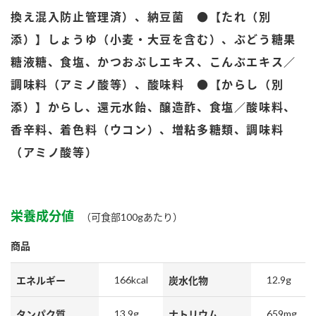
鍋奉行マニュアル
ミツカン公式通販
換え混入防止管理済）、納豆菌 ●【たれ（別
ミツカンのCM
キッザニア東京「ぽん酢工房」
添）】しょうゆ（小麦・大豆を含む）、ぶどう糖果
ロングセラー商品 ＋ おすすめレシピ
糖液糖、食塩、かつおぶしエキス、こんぶエキス／
人気商品 ＋ おすすめレシピ
調味料（アミノ酸等）、酸味料 ●【からし（別
添）】からし、還元水飴、醸造酢、食塩／酸味料、
香辛料、着色料（ウコン）、増粘多糖類、調味料
検索
（アミノ酸等）
業務用サイト
ミツカングループについて
製造所固有記号一覧
栄養成分値
（可食部100gあたり）
商品
166kcal
12.9g
エネルギー
炭水化物
13.9g
659mg
タンパク質
ナトリウム