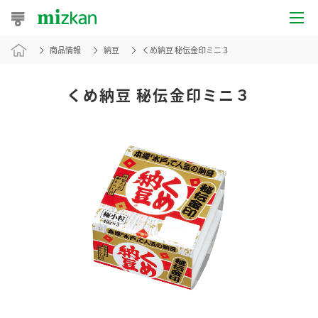
商品情報
納豆
くめ納豆 秘伝金印ミニ３
おうちレシピ
おすすめレシピ
くめ納豆 秘伝金印ミニ３
レシピ特集
レシピカテゴリ一覧
商品からレシピを探す
レシピ名特集
商品情報