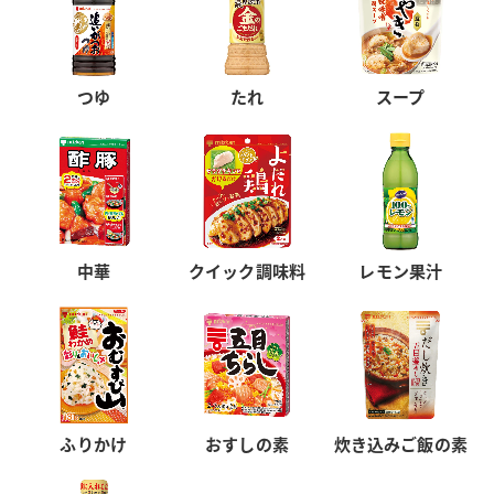
つゆ
たれ
スープ
中華
クイック調味料
レモン果汁
ふりかけ
おすしの素
炊き込みご飯の素