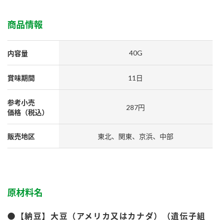
採用情報
環境への取り組み
かおりの蔵
ミツカンの歴史
クイック調味料
レモン果汁
商品情報
ニュースリリース
つゆ
水の文化センター（アーカイブ）
鍋なび
40G
内容量
ふりかけ
おすしの素
お客様相談センター
納豆のサイト
賞味期間
11日
ZENB initiative
PIN印
お客様の声をいかしました
炊き込みご飯の素
米飯用調味液
三ツ判山吹
参考小売
287円
価格（税込）
販売終了製品のご案内
千夜
MIM（ミツカンミュージアム）
納豆
Fibee
販売地区
東北、関東、京浜、中部
よくあるご質問
スペシャルサイト
お酢を知ろう！
各部門が大切にしていること
お問い合わせ
すしラボ
地図から取り扱い店舗を探す
原材料名
ぽん酢サワー
おいしさと健康への取り組み
納豆の豆知識
●【納豆】大豆（アメリカ又はカナダ）（遺伝子組