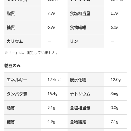
7.9g
1.7g
脂質
食塩相当量
6.9g
6.0g
糖質
食物繊維
カリウム
ー
リン
ー
「－」は、測定していません。
納豆のみ
177kcal
12.0g
エネルギー
炭水化物
15.4g
3mg
タンパク質
ナトリウム
9.1g
0.0g
脂質
食塩相当量
4.9g
7.1g
糖質
食物繊維