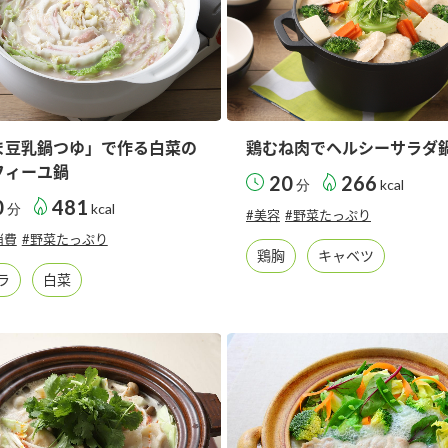
ま豆乳鍋つゆ」で作る白菜の
鶏むね肉でヘルシーサラダ
フィーユ鍋
20
266
分
kcal
0
481
分
kcal
#美容
#野菜たっぷり
消費
#野菜たっぷり
鶏胸
キャベツ
ラ
白菜