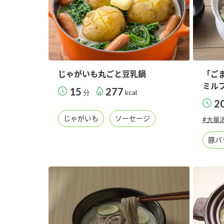
じゃがいも丸ごと豆乳鍋
「ご
ミル
15
277
分
kcal
2
じゃがいも
ソーセージ
#大量
豚バ