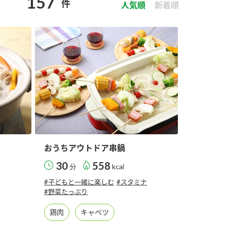
157
件
セプトをご紹介しま
た社会貢献
人気順
新着順
す。
ていまし
大切にして
おいしさと健康への
け
おすしの素
炊き込みご飯の素
米飯用調味液
取り組み
ョン宣言」
ミツカンの研究成果と
た各部門の
おいしさと健康に役立
ご紹介しま
つ情報をご紹介しま
す。
おうちアウトドア串鍋
30
558
分
kcal
#子どもと一緒に楽しむ
#スタミナ
#野菜たっぷり
鶏肉
キャベツ
お酢ドリンク
味ぽん
ぽん酢