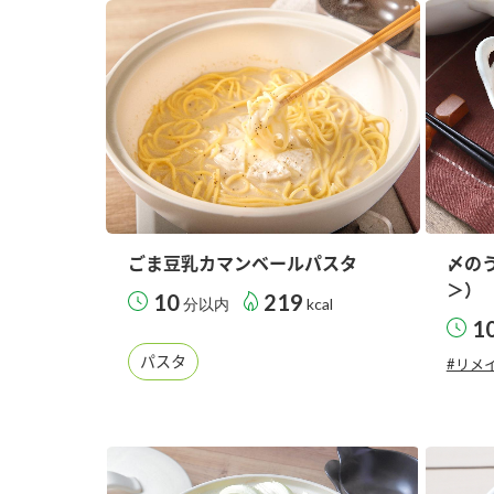
ごま豆乳カマンベールパスタ
〆の
＞）
10
219
分以内
kcal
1
パスタ
#リメ