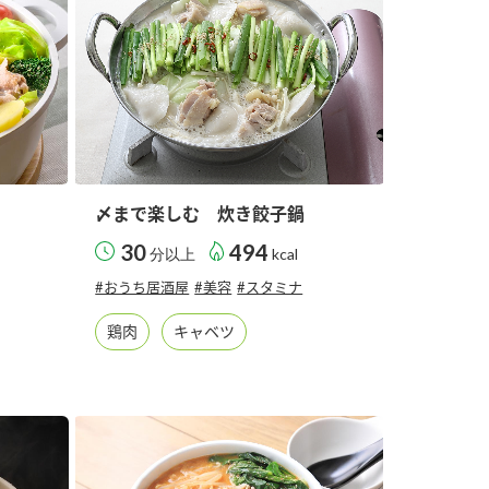
〆まで楽しむ 炊き餃子鍋
30
494
分以上
kcal
#おうち居酒屋
#美容
#スタミナ
鶏肉
キャベツ