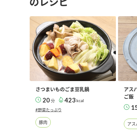
のレシピ
さつまいものごま豆乳鍋
アス
ご飯
20
423
分
kcal
1
#野菜たっぷり
豚肉
アス
F