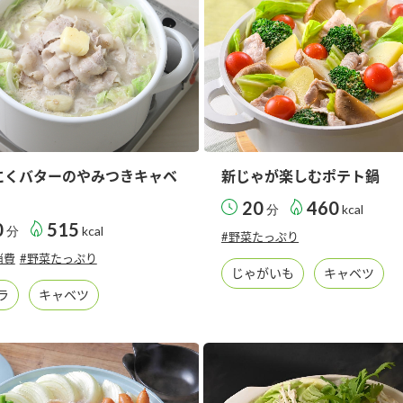
にくバターのやみつきキャベ
新じゃが楽しむポテト鍋
20
460
分
kcal
0
515
分
kcal
#野菜たっぷり
消費
#野菜たっぷり
じゃがいも
キャベツ
ラ
キャベツ