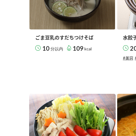
ごま豆乳のすだちつけそば
水餃
10
109
2
分以内
kcal
#美容