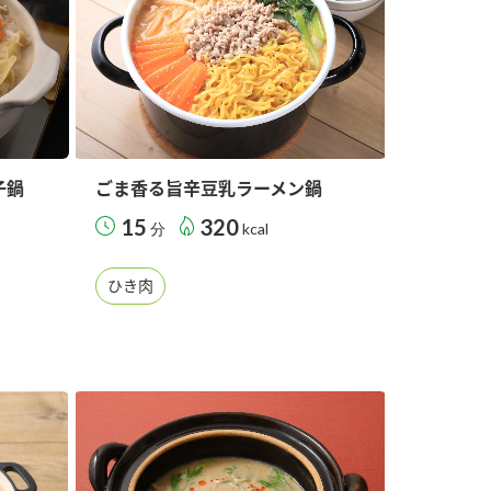
子鍋
ごま香る旨辛豆乳ラーメン鍋
15
320
分
kcal
ひき肉