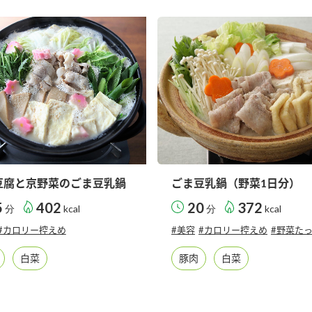
）
酢を知ろう！
すしラボ
ぽん酢サワー
豆腐と京野菜のごま豆乳鍋
ごま豆乳鍋（野菜1日分）
5
402
20
372
分
kcal
分
kcal
#カロリー控えめ
#美容
#カロリー控えめ
#野菜た
白菜
豚肉
白菜