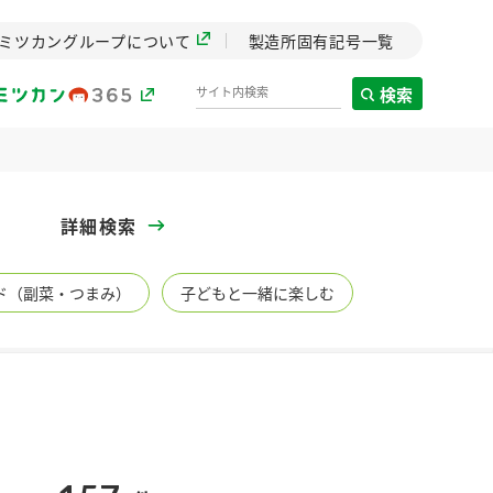
ミツカングループについて
製造所固有記号一覧
検索
製造所固有記号一覧
詳細検索
歴史
ド（副菜・つまみ）
子どもと一緒に楽しむ
までのミ
と挑戦の
します。
センター
ZENB initiative
イブ）
料理酒
鍋用調味料
つゆ
たれ
植物を可能な限りまる
ごと使ったZENBのコン
設立。「水」を