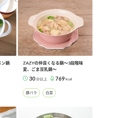
メン鍋
ZAZYの仲良くなる鍋～3段階味
変、ごま豆乳鍋～
30
769
分以上
kcal
豚バラ
白菜