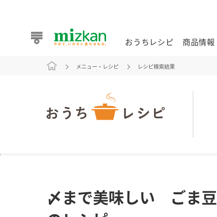
おうちレシピ
商品情報
メニュー・レシピ
レシピ検索結果
おうちレシピ
商品情報 トップ
企業情報 トップ
お客様相談センター トップ
ミツカン公式通販
業務用サイト
また食べたいが見つかる。ミツカンからのおすすめレシピを
〆まで美味しい ごま豆
おうちレシピ トップ