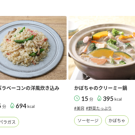
す。
テーマとし
活動を行っ
た。
MIM（ミツカンミュ
各部門が
スープ
中華
クイック調味料
レモン果汁
ふりか
ージアム）
いること
ミツカンの酢づくりの
「未来ビジ
歴史などが学べる体験
実現に向け
型博物館です。
取り組みを
す。
納豆
Fibee
キッザニア東京「ぽ
ん酢工房」
パラベーコンの洋風炊き込み
かぼちゃのクリーミー鍋
味ぽんやお酢について
15
395
分
kcal
楽しく学べるパビリオ
5
694
分
kcal
ンです。
#美容
#野菜たっぷり
ソーセージ
かぼちゃ
パラガス
ibee（ファイビ
くらしプラ酢
カンタン酢