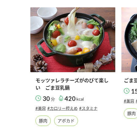
ー
お
モッツァレラチーズがのびて楽し
ごま
い ごま豆乳鍋
1
30
420
分
kcal
#美容
#美容
#カロリー控えめ
#スタミナ
豚肉
豚肉
アボカド