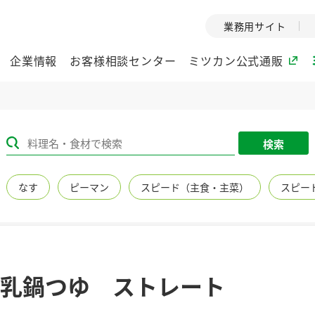
業務用サイト
企業情報
お客様相談センター
ミツカン公式通販
ミツカングループについて
検索
企業理念
ミツカンの
なす
ピーマン
スピード（主食・主菜）
スピー
ミツカングループの企
創業から現在
業理念をご紹介しま
ツカンの変革
す。
歴史をご紹介
ご紹介します。
環境への取り組み
水の文化
乳鍋つゆ ストレート
（アーカ
酢
調味酢
お酢ドリンク
ぽん酢
みりん風・
ミツカンの環境への取
り組みをご紹介しま
1999年