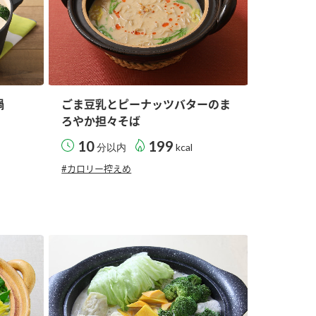
鍋
ごま豆乳とピーナッツバターのま
ろやか担々そば
10
199
分以内
kcal
#カロリー控えめ