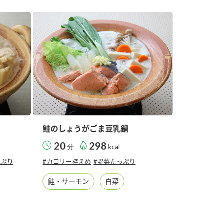
納豆の豆知識
鍋奉行マニュアル
ミツカンのCM
鮭のしょうがごま豆乳鍋
20
298
分
kcal
っぷり
#カロリー控えめ
#野菜たっぷり
鮭・サーモン
白菜