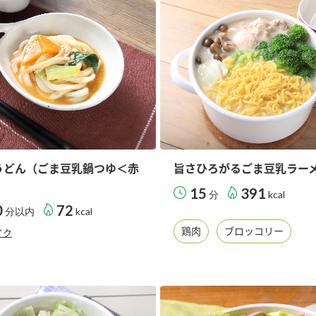
うどん（ごま豆乳鍋つゆ＜赤
旨さひろがるごま豆乳ラー
15
391
分
kcal
0
72
分以内
kcal
鶏肉
ブロッコリー
イク