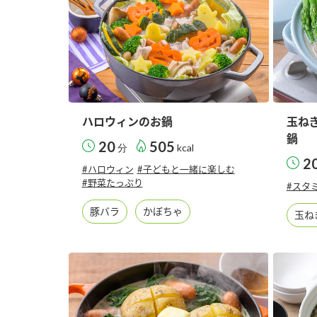
ハロウィンのお鍋
玉ね
鍋
20
505
分
kcal
2
#ハロウィン
#子どもと一緒に楽しむ
#野菜たっぷり
#スタ
豚バラ
かぼちゃ
玉ね