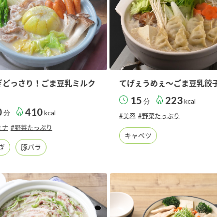
ぎどっさり！ごま豆乳ミルク
てげぇうめぇ～ごま豆乳餃
15
223
分
kcal
0
410
分
kcal
#美容
#野菜たっぷり
ミナ
#野菜たっぷり
キャベツ
ぎ
豚バラ