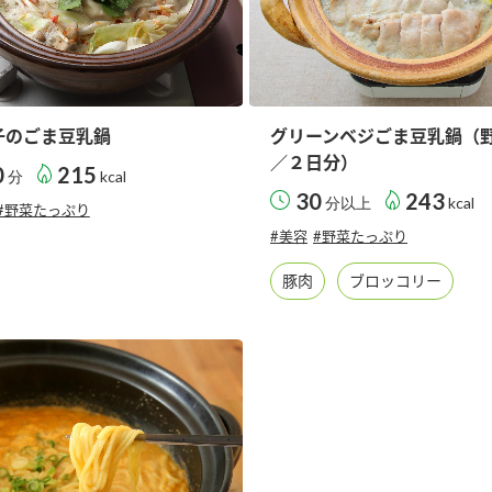
子のごま豆乳鍋
グリーンベジごま豆乳鍋（
／２日分）
0
215
分
kcal
30
243
分以上
kcal
#野菜たっぷり
#美容
#野菜たっぷり
豚肉
ブロッコリー