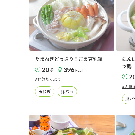
たまねぎどっさり！ごま豆乳鍋
にん
ツ鍋
20
396
分
kcal
2
#野菜たっぷり
#大量
玉ねぎ
豚バラ
豚バ