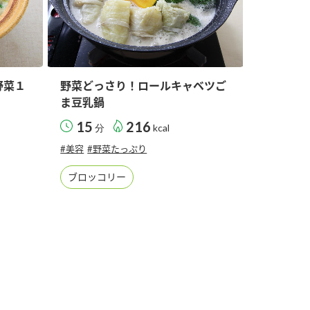
野菜１
野菜どっさり！ロールキャベツご
ま豆乳鍋
15
216
分
kcal
#美容
#野菜たっぷり
ブロッコリー