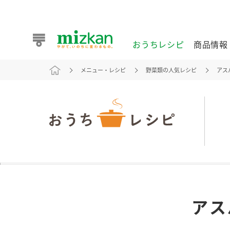
おうちレシピ
商品情報
メニュー・レシピ
野菜類の人気レシピ
アス
おうちレシピ
商品情報 トップ
企業情報 トップ
お客様相談センター トップ
ミツカン公式通販
業務用サイト
また食べたいが見つかる。ミツカンからのおすすめレシピを
アス
おうちレシピ トップ