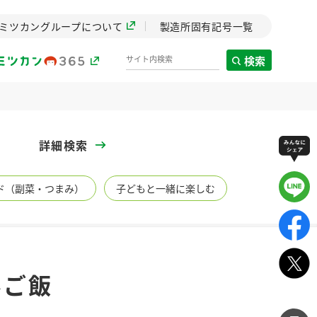
ミツカングループについて
製造所固有記号一覧
検索
製造所固有記号一覧
詳細検索
歴史
ド（副菜・つまみ）
子どもと一緒に楽しむ
までのミ
と挑戦の
します。
センター
ZENB initiative
みご飯
イブ）
料理酒
鍋用調味料
つゆ
たれ
植物を可能な限りまる
ごと使ったZENBのコン
設立。「水」を