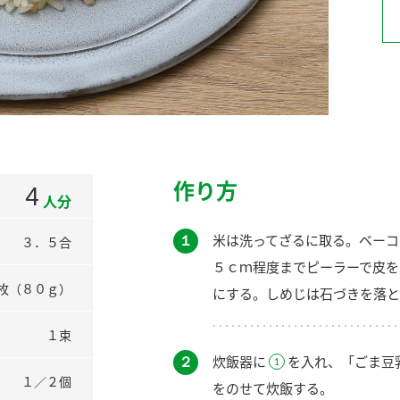
）
酢を知ろう！
すしラボ
ぽん酢サワー
作り方
4
人分
１
米は洗ってざるに取る。ベーコ
３．５合
５ｃｍ程度までピーラーで皮を
枚（８０ｇ）
にする。しめじは石づきを落と
１束
２
炊飯器に
を入れ、「ごま豆
１／２個
をのせて炊飯する。