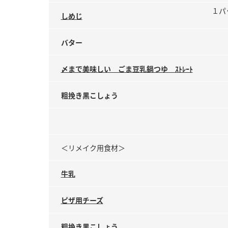
１パ
しめじ
バター
〆まで美味しい ごま豆乳鍋つゆ ｽﾄﾚｰﾄ
粗挽き黒こしょう
＜リメイク用食材＞
牛乳
ピザ用チーズ
粗挽き黒こしょう