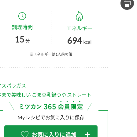
セプトをご紹介しま
た社会貢献
す。
ていまし
調理時間
エネルギー
大切にして
おいしさと健康への
け
おすしの素
炊き込みご飯の素
米飯用調味液
15
694
取り組み
分
kcal
ョン宣言」
ミツカンの研究成果と
た各部門の
おいしさと健康に役立
※エネルギーは1人前の値
ご紹介しま
つ情報をご紹介しま
す。
アスパラガス
〆まで美味しい ごま豆乳鍋つゆ ストレート
My レシピでお気に入りに保存
お酢ドリンク
味ぽん
ぽん酢
お気に入りに追加