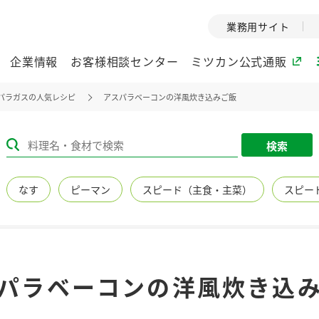
業務用サイト
企業情報
お客様相談センター
ミツカン公式通販
パラガスの人気レシピ
アスパラベーコンの洋風炊き込みご飯
ミツカングループについて
検索
企業理念
ミツカンの
なす
ピーマン
スピード（主食・主菜）
スピー
ミツカングループの企
創業から現在
業理念をご紹介しま
ツカンの変革
す。
歴史をご紹介
ご紹介します。
環境への取り組み
水の文化
パラベーコンの洋風炊き込
（アーカ
酢
調味酢
お酢ドリンク
ぽん酢
みりん風・
ミツカンの環境への取
り組みをご紹介しま
1999年