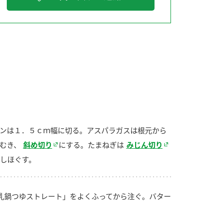
納豆の豆知識
鍋奉行マニュアル
ミツカンのCM
ンは１．５ｃｍ幅に切る。アスパラガスは根元から
むき、
斜め切り
にする。たまねぎは
みじん切り
しほぐす。
乳鍋つゆストレート」をよくふってから注ぐ。バター