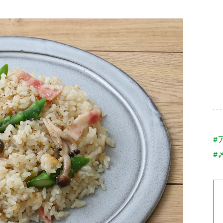
す。
テーマとし
活動を行っ
た。
MIM（ミツカンミュ
各部門が
スープ
中華
クイック調味料
レモン果汁
ふりか
ージアム）
いること
ミツカンの酢づくりの
「未来ビジ
歴史などが学べる体験
実現に向け
型博物館です。
取り組みを
す。
納豆
Fibee
キッザニア東京「ぽ
#
ん酢工房」
#
味ぽんやお酢について
楽しく学べるパビリオ
ンです。
ibee（ファイビ
くらしプラ酢
カンタン酢