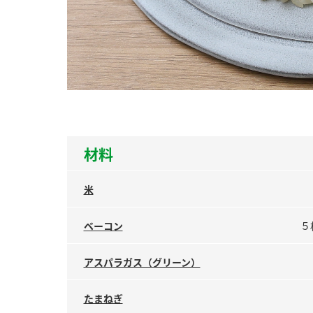
ー
お
材料
米
ベーコン
５
アスパラガス（グリーン）
たまねぎ