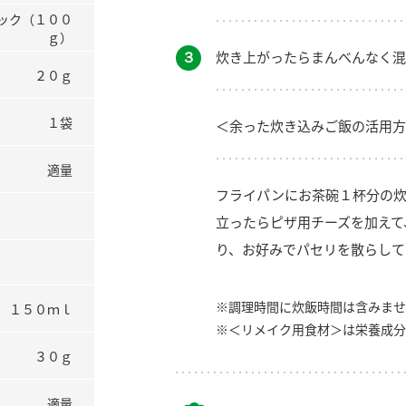
ック（１００
ｇ）
３
炊き上がったらまんべんなく混
２０ｇ
１袋
＜余った炊き込みご飯の活用方
適量
フライパンにお茶碗１杯分の炊
立ったらピザ用チーズを加えて
り、お好みでパセリを散らして
※調理時間に炊飯時間は含みませ
１５０ｍｌ
※＜リメイク用食材＞は栄養成分
３０ｇ
適量