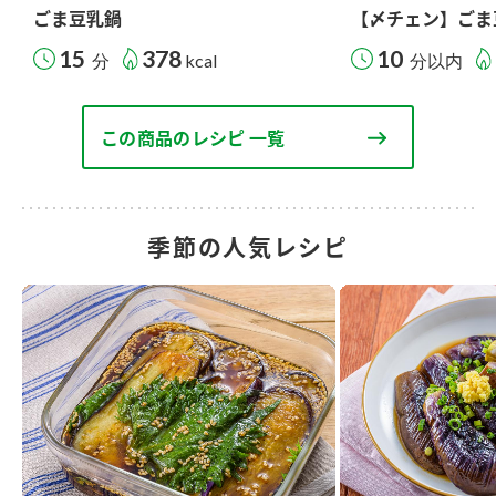
ごま豆乳鍋
【〆チェン】ごま
15
378
10
分
kcal
分以内
この商品のレシピ 一覧
季節の人気レシピ