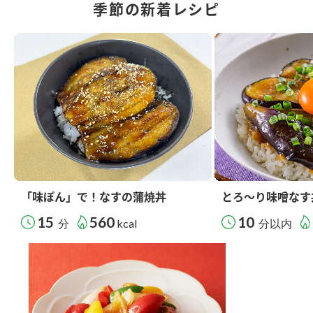
季節の新着レシピ
「味ぽん」で！なすの蒲焼丼
とろ～り味噌なす
15
560
10
分
kcal
分以内