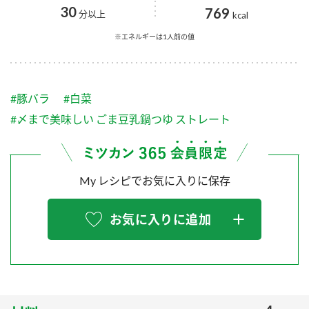
採用情報
環境への取り組み
30
769
分以上
kcal
かおりの蔵
ミツカンの歴史
クイック調味料
レモン果汁
ニュースリリース
※エネルギーは1人前の値
つゆ
水の文化センター（アーカイブ）
鍋なび
ふりかけ
おすしの素
お客様相談センター
納豆のサイト
#豚バラ
#白菜
ZENB initiative
PIN印
#〆まで美味しい ごま豆乳鍋つゆ ストレート
お客様の声をいかしました
炊き込みご飯の素
米飯用調味液
三ツ判山吹
販売終了製品のご案内
千夜
MIM（ミツカンミュージアム）
My レシピでお気に入りに保存
納豆
Fibee
よくあるご質問
スペシャルサイト
お気に入りに追加
お酢を知ろう！
各部門が大切にしていること
お問い合わせ
すしラボ
地図から取り扱い店舗を探す
ぽん酢サワー
おいしさと健康への取り組み
納豆の豆知識