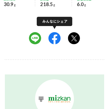
30.9
218.5
6.0
g
g
g