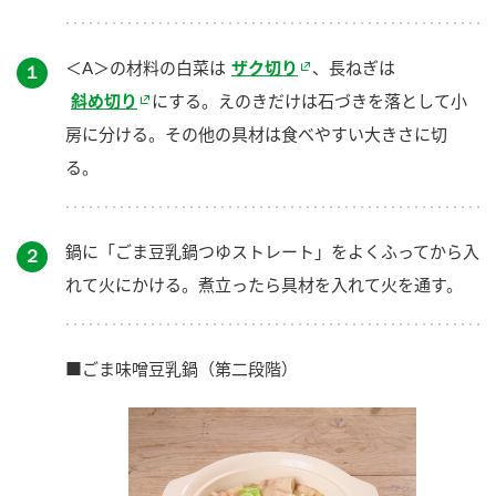
＜A＞の材料の白菜は
ザク切り
、長ねぎは
１
斜め切り
にする。えのきだけは石づきを落として小
房に分ける。その他の具材は食べやすい大きさに切
る。
鍋に「ごま豆乳鍋つゆストレート」をよくふってから入
２
れて火にかける。煮立ったら具材を入れて火を通す。
■ごま味噌豆乳鍋（第二段階）