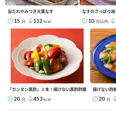
旨だれやみつき大葉なす
なすのさっぱり焼
15
112
10
分
kcal
分以内
「カンタン黒酢」１本！揚げない黒酢酢豚
揚げない酢
20
453
20
分
kcal
分