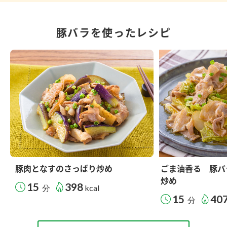
豚バラを使ったレシピ
豚肉となすのさっぱり炒め
ごま油香る 豚バ
炒め
15
398
分
kcal
15
40
分