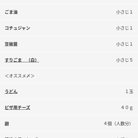
ごま油
小さじ１
コチュジャン
小さじ１
豆板醤
小さじ１
すりごま （白）
小さじ５
＜オススメ〆＞
うどん
１玉
ピザ用チーズ
４０ｇ
卵
４個（人数分）