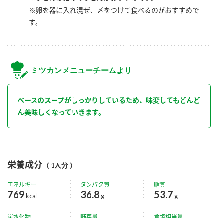
※卵を器に入れ混ぜ、〆をつけて食べるのがおすすめで
す。
ミツカンメニューチームより
ベースのスープがしっかりしているため、味変してもどんど
ん美味しくなっていきます。
栄養成分
（ 1人分 ）
エネルギー
タンパク質
脂質
769
36.8
53.7
kcal
g
g
炭水化物
野菜量
食塩相当量