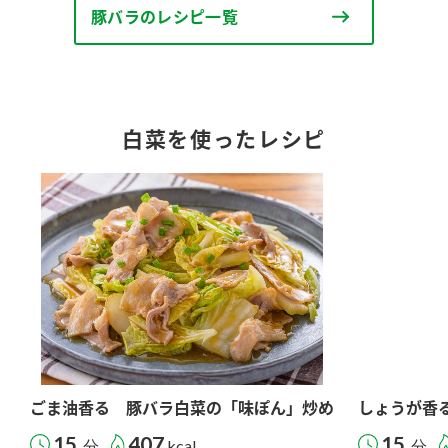
豚バラのレシピ一覧
白菜を使ったレシピ
ごま油香る 豚バラ白菜の「味ぽん」炒め
しょうが香
15
407
15
分
kcal
分