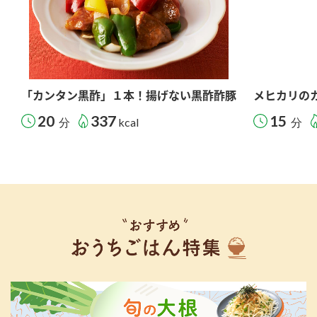
「カンタン黒酢」１本！揚げない黒酢酢豚
メヒカリの
20
337
15
分
kcal
分