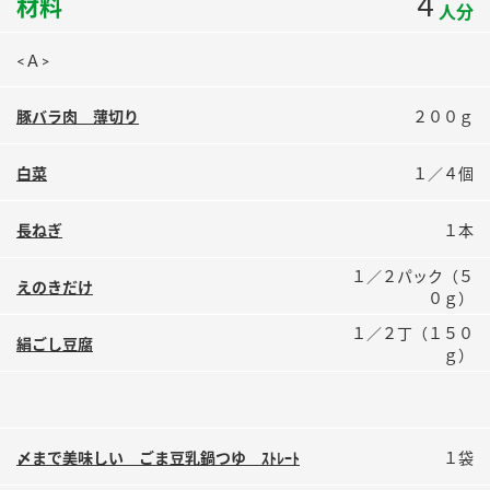
4
材料
人分
鍋奉行マニュアル
ミツカン公式通販
ミツカンのCM
キッザニア東京「ぽん酢工房」
<Ａ>
ロングセラー商品 ＋ おすすめレシピ
豚バラ肉 薄切り
２００ｇ
人気商品 ＋ おすすめレシピ
白菜
１／４個
検索
長ねぎ
１本
１／２パック（５
業務用サイト
ミツカングループについて
製造所固有記号一覧
えのきだけ
０ｇ）
１／２丁（１５０
絹ごし豆腐
ｇ）
〆まで美味しい ごま豆乳鍋つゆ ｽﾄﾚｰﾄ
１袋