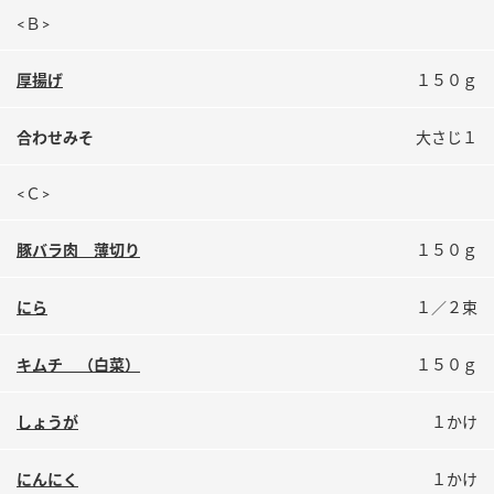
<Ｂ>
厚揚げ
１５０ｇ
合わせみそ
大さじ１
<Ｃ>
豚バラ肉 薄切り
１５０ｇ
にら
１／２束
キムチ （白菜）
１５０ｇ
しょうが
１かけ
にんにく
１かけ