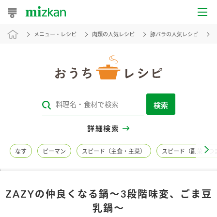
メニュー・レシピ
肉類の人気レシピ
豚バラの人気レシピ
おうちレシピ
おすすめレシピ
レシピ特集
検索
レシピカテゴリ一覧
詳細検索
商品からレシピを探す
なす
ピーマン
スピード（主食・主菜）
スピード（副菜・つ
レシピ名特集
ZAZYの仲良くなる鍋～3段階味変、ごま豆
商品情報
乳鍋～