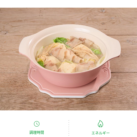
商品カテゴリ
新商品一覧
酢
調味酢
キャンペーン情報
お酢ドリンク
ぽん酢
ブランド・スペシャルサイト
ブランド・スペシャルサイト トップ
みりん風・料理酒
鍋用調味料
商品ブランドサイト
企業情報
Fibee（ファイビー）
国内事業概要
くらしプラ酢
つゆ
たれ
カンタン酢
ミツカングループについて
お酢ドリンク
ミツカンを知る
企業理念
スープ
中華
味ぽん
調理時間
エネルギー
ぽん酢