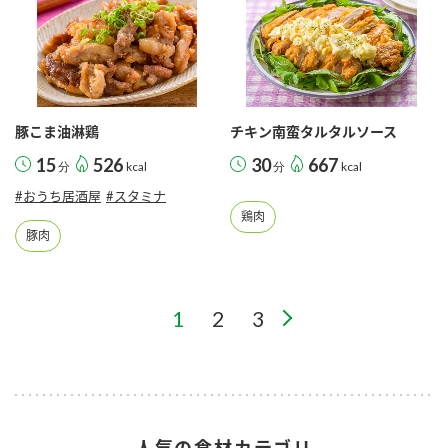
豚こま油淋鶏
チキン南蛮タルタルソース
15
526
30
667
分
kcal
分
kcal
#おうち居酒屋
#スタミナ
鶏肉
豚肉
1
2
3
人気の食材カテゴリ