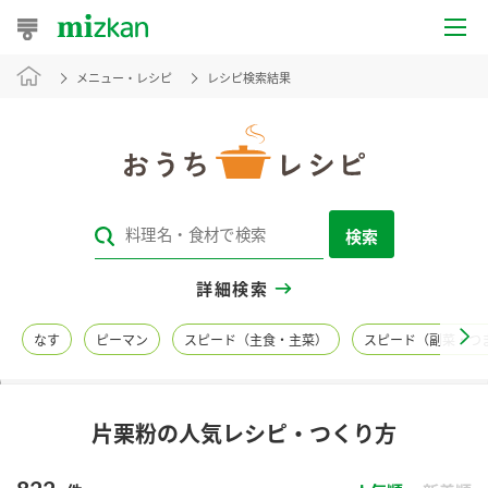
メニュー・レシピ
レシピ検索結果
おうちレシピ
おすすめレシピ
レシピ特集
検索
レシピカテゴリ一覧
詳細検索
商品からレシピを探す
なす
ピーマン
スピード（主食・主菜）
スピード（副菜・つ
レシピ名特集
片栗粉の人気レシピ・つくり方
商品情報