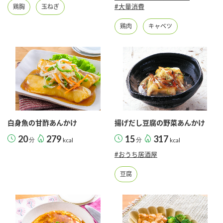
鍋奉行マニュアル
#大量消費
鶏胸
玉ねぎ
ミツカン公式通販
ミツカンのCM
キッザニア東京「ぽん酢工房」
鶏肉
キャベツ
ロングセラー商品 ＋ おすすめレシピ
人気商品 ＋ おすすめレシピ
検索
白身魚の甘酢あんかけ
揚げだし豆腐の野菜あんかけ
業務用サイト
ミツカングループについて
製造所固有記号一覧
20
279
15
317
分
kcal
分
kcal
#おうち居酒屋
豆腐