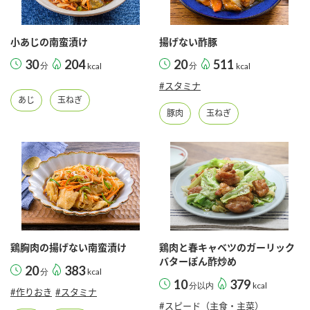
採用情報
環境への取り組み
かおりの蔵
ミツカンの歴史
クイック調味料
レモン果汁
ニュースリリース
小あじの南蛮漬け
揚げない酢豚
つゆ
水の文化センター（アーカイブ）
30
204
20
511
分
kcal
分
kcal
鍋なび
ふりかけ
おすしの素
#スタミナ
お客様相談センター
納豆のサイト
あじ
玉ねぎ
豚肉
玉ねぎ
ZENB initiative
PIN印
お客様の声をいかしました
炊き込みご飯の素
米飯用調味液
三ツ判山吹
販売終了製品のご案内
千夜
MIM（ミツカンミュージアム）
納豆
Fibee
よくあるご質問
スペシャルサイト
お酢を知ろう！
各部門が大切にしていること
お問い合わせ
すしラボ
鶏胸肉の揚げない南蛮漬け
鶏肉と春キャベツのガーリック
バターぽん酢炒め
地図から取り扱い店舗を探す
20
383
ぽん酢サワー
分
kcal
10
379
おいしさと健康への取り組み
分以内
kcal
#作りおき
#スタミナ
納豆の豆知識
#スピード（主食・主菜）