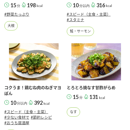
15
198
10
316
分
kcal
分以内
kcal
#野菜たっぷり
#スピード（主食・主菜）
#スタミナ
大根
鮭・サーモン
コクうま！鶏むね肉のねぎマヨ
とろとろ焼なす甘酢がらめ
ぽん
15
131
分
kcal
10
392
分以内
kcal
#スピード（主食・主菜）
なす
#少ない食材で
#節約レシピ
#おうち居酒屋