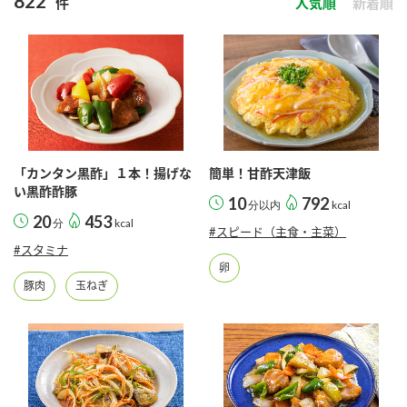
822
件
人気順
新着順
商品カテゴリ
新商品一覧
酢
調味酢
キャンペーン情報
お酢ドリンク
ぽん酢
ブランド・スペシャルサイト
「カンタン黒酢」１本！揚げな
簡単！甘酢天津飯
ブランド・スペシャルサイト トップ
い黒酢酢豚
10
792
分以内
kcal
みりん風・料理酒
鍋用調味料
20
453
商品ブランドサイト
分
kcal
企業情報
#スピード（主食・主菜）
Fibee（ファイビー）
#スタミナ
卵
国内事業概要
くらしプラ酢
豚肉
玉ねぎ
つゆ
たれ
カンタン酢
ミツカングループについて
お酢ドリンク
ミツカンを知る
企業理念
スープ
中華
味ぽん
ぽん酢