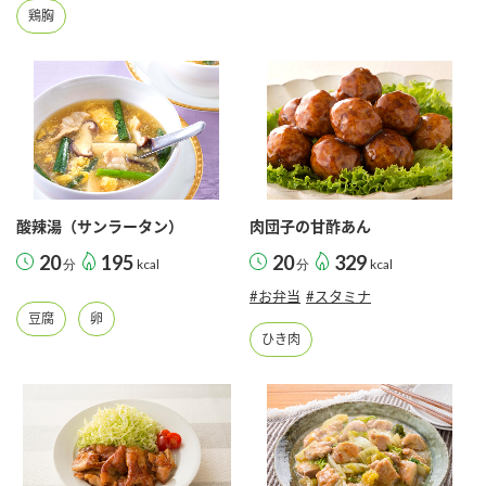
鶏胸
酸辣湯（サンラータン）
肉団子の甘酢あん
20
195
20
329
分
kcal
分
kcal
#お弁当
#スタミナ
豆腐
卵
ひき肉