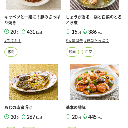
キャベツと一緒に！豚のさっぱ
しょうが香る 鶏と白菜のとろ
り焼き
とろ煮
20
431
15
386
分
kcal
分
kcal
#スタミナ
#大量消費
#野菜たっぷり
豚肉
鶏肉
白菜
あじの南蛮漬け
基本の酢豚
30
267
20
445
分
kcal
分
kcal