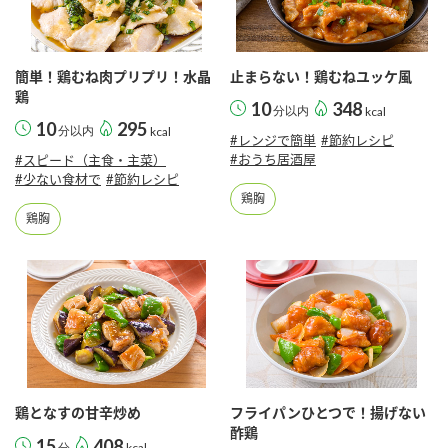
簡単！鶏むね肉プリプリ！水晶
止まらない！鶏むねユッケ風
鶏
10
348
分以内
kcal
10
295
分以内
kcal
#レンジで簡単
#節約レシピ
#おうち居酒屋
#スピード（主食・主菜）
#少ない食材で
#節約レシピ
鶏胸
鶏胸
鶏となすの甘辛炒め
フライパンひとつで！揚げない
酢鶏
15
408
分
kcal