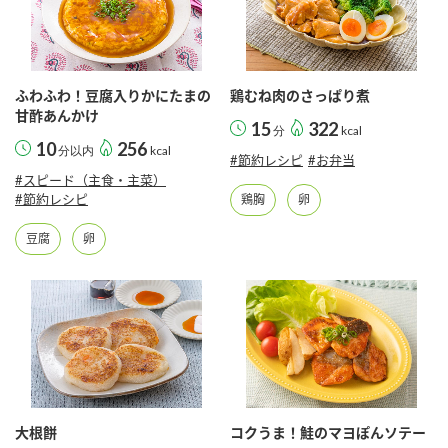
ふわふわ！豆腐入りかにたまの
鶏むね肉のさっぱり煮
甘酢あんかけ
15
322
分
kcal
10
256
分以内
kcal
#節約レシピ
#お弁当
#スピード（主食・主菜）
#節約レシピ
鶏胸
卵
豆腐
卵
大根餅
コクうま！鮭のマヨぽんソテー