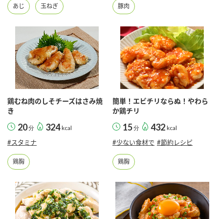
あじ
玉ねぎ
豚肉
鶏むね肉のしそチーズはさみ焼
簡単！エビチリならぬ！やわら
き
か鶏チリ
20
324
15
432
分
kcal
分
kcal
#スタミナ
#少ない食材で
#節約レシピ
鶏胸
鶏胸