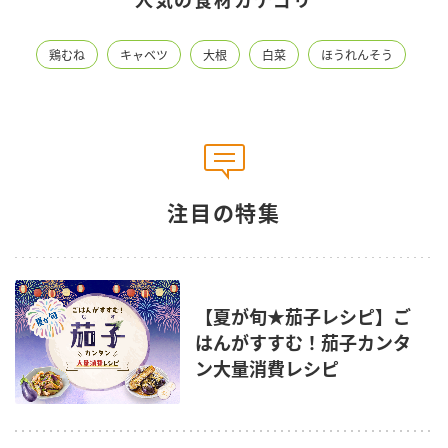
鶏むね
キャベツ
大根
白菜
ほうれんそう
注目の特集
【夏が旬★茄子レシピ】ご
はんがすすむ！茄子カンタ
ン大量消費レシピ