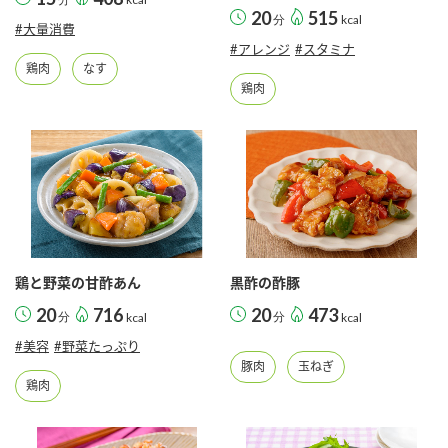
20
515
分
kcal
#大量消費
#アレンジ
#スタミナ
鶏肉
なす
鶏肉
鶏と野菜の甘酢あん
黒酢の酢豚
20
716
20
473
分
kcal
分
kcal
#美容
#野菜たっぷり
豚肉
玉ねぎ
鶏肉