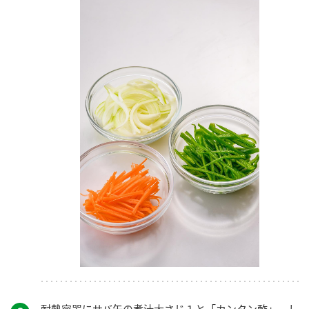
耐熱容器にサバ缶の煮汁大さじ１と「カンタン酢」、し