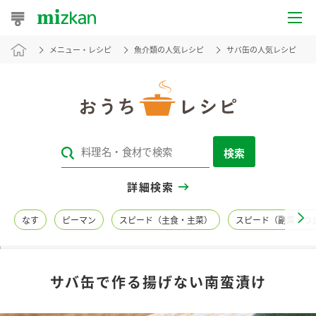
メニュー・レシピ
魚介類の人気レシピ
サバ缶の人気レシピ
おうちレシピ
おすすめレシピ
レシピ特集
検索
レシピカテゴリ一覧
詳細検索
商品からレシピを探す
なす
ピーマン
スピード（主食・主菜）
スピード（副菜・つ
レシピ名特集
サバ缶で作る揚げない南蛮漬け
商品情報