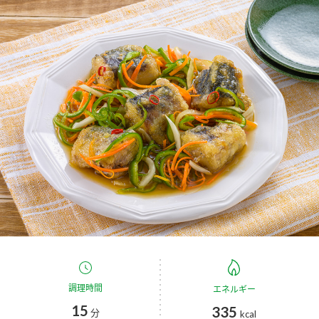
商品カテゴリ
新商品一覧
酢
調味酢
キャンペーン情報
お酢ドリンク
ぽん酢
ブランド・スペシャルサイト
ブランド・スペシャルサイト トップ
みりん風・料理酒
鍋用調味料
商品ブランドサイト
企業情報
Fibee（ファイビー）
国内事業概要
くらしプラ酢
つゆ
たれ
カンタン酢
ミツカングループについて
お酢ドリンク
ミツカンを知る
企業理念
スープ
中華
調理時間
エネルギー
味ぽん
15
335
分
kcal
ぽん酢