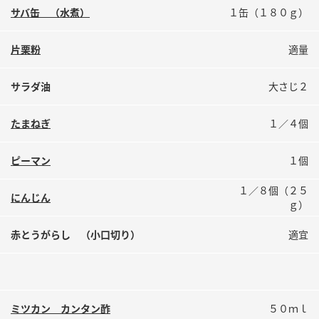
鍋奉行マニュアル
サバ缶 （水煮）
１缶（１８０ｇ）
ミツカン公式通販
ミツカンのCM
キッザニア東京「ぽん酢工房」
片栗粉
適量
ロングセラー商品 ＋ おすすめレシピ
人気商品 ＋ おすすめレシピ
サラダ油
大さじ２
たまねぎ
１／４個
検索
ピーマン
１個
業務用サイト
ミツカングループについて
製造所固有記号一覧
１／８個（２５
にんじん
ｇ）
赤とうがらし （小口切り）
適宜
ミツカン カンタン酢
５０ｍｌ