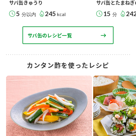
サバ缶きゅうり
サバ缶とたまねぎ
5
245
15
24
分以内
kcal
分
サバ缶のレシピ一覧
カンタン酢を使ったレシピ