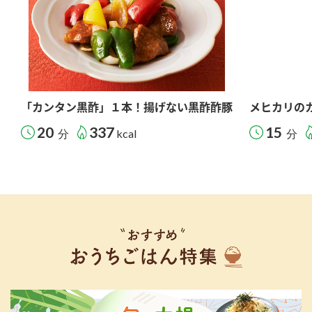
「カンタン黒酢」１本！揚げない黒酢酢豚
メヒカリの
20
337
15
分
kcal
分