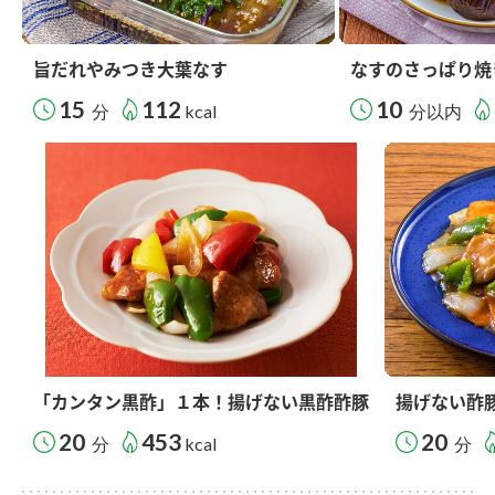
旨だれやみつき大葉なす
なすのさっぱり焼
15
112
10
分
kcal
分以内
「カンタン黒酢」１本！揚げない黒酢酢豚
揚げない酢
20
453
20
分
kcal
分