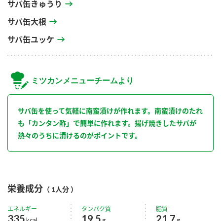
サバ缶きゅうり
サバ缶大根
サバ缶ユッケ
ミツカンメニューチームより
サバ缶を使って気軽に南蛮漬けが作れます。南蛮漬けのたれ
も「カンタン酢」で簡単に作れます。揚げ焼きしたサバが
熱々のうちに漬けるのがポイントです。
栄養成分
（ 1人分 ）
エネルギー
タンパク質
脂質
335
19.5
21.7
kcal
g
g