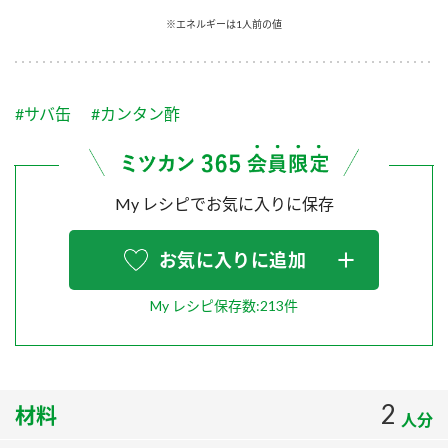
採用情報
環境への取り組み
※エネルギーは1人前の値
かおりの蔵
ミツカンの歴史
クイック調味料
レモン果汁
ニュースリリース
つゆ
水の文化センター（アーカイブ）
鍋なび
#サバ缶
#カンタン酢
ふりかけ
おすしの素
お客様相談センター
納豆のサイト
ZENB initiative
PIN印
お客様の声をいかしました
炊き込みご飯の素
米飯用調味液
My レシピでお気に入りに保存
三ツ判山吹
販売終了製品のご案内
千夜
MIM（ミツカンミュージアム）
お気に入りに追加
納豆
Fibee
よくあるご質問
スペシャルサイト
My レシピ保存数:213件
お酢を知ろう！
各部門が大切にしていること
お問い合わせ
すしラボ
地図から取り扱い店舗を探す
ぽん酢サワー
2
材料
おいしさと健康への取り組み
人分
納豆の豆知識