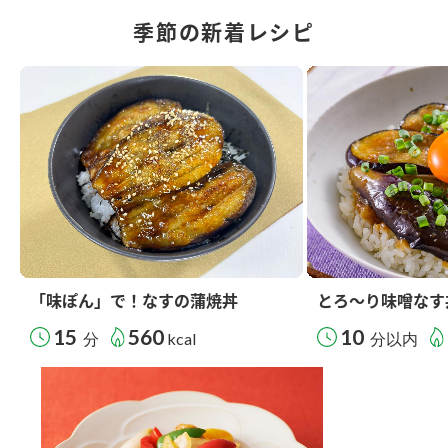
季節の新着レシピ
「味ぽん」で！なすの蒲焼丼
とろ～り味噌なす
15
560
10
分
kcal
分以内