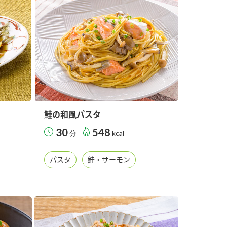
鮭の和風パスタ
30
548
分
kcal
パスタ
鮭・サーモン