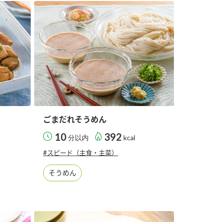
納豆の豆知識
鍋奉行マニュアル
ミツカンのCM
ごまだれそうめん
10
392
分以内
kcal
#スピード（主食・主菜）
そうめん