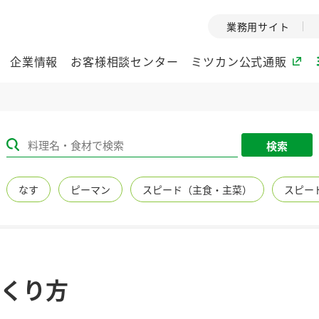
業務用サイト
企業情報
お客様相談センター
ミツカン公式通販
ミツカングループについて
検索
企業理念
ミツカンの
なす
ピーマン
スピード（主食・主菜）
スピー
ミツカングループの企
創業から現在
業理念をご紹介しま
ツカンの変革
す。
歴史をご紹介
ご紹介します。
環境への取り組み
水の文化
くり方
（アーカ
酢
調味酢
お酢ドリンク
ぽん酢
みりん風・
ミツカンの環境への取
り組みをご紹介しま
1999年