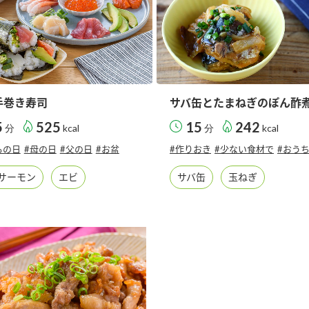
手巻き寿司
サバ缶とたまねぎのぽん酢
5
525
15
242
分
kcal
分
kcal
もの日
#母の日
#父の日
#お盆
#作りおき
#少ない食材で
#おう
サーモン
エビ
サバ缶
玉ねぎ