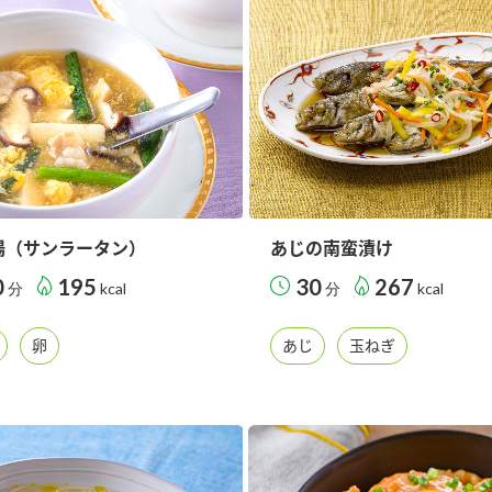
湯（サンラータン）
あじの南蛮漬け
0
195
30
267
分
kcal
分
kcal
卵
あじ
玉ねぎ