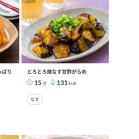
っぱり
とろとろ焼なす甘酢がらめ
15
131
分
kcal
なす