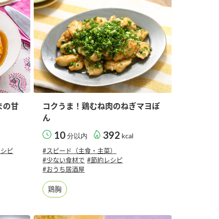
まの甘
コクうま！鶏むね肉のねぎマヨぽ
ん
10
392
分以内
kcal
レシピ
#スピード（主食・主菜）
#少ない食材で
#節約レシピ
#おうち居酒屋
鶏胸