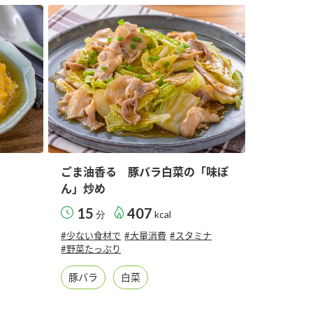
セプトをご紹介しま
た社会貢献
す。
ていまし
大切にして
おいしさと健康への
け
おすしの素
炊き込みご飯の素
米飯用調味液
取り組み
ョン宣言」
ミツカンの研究成果と
た各部門の
おいしさと健康に役立
ご紹介しま
つ情報をご紹介しま
す。
ごま油香る 豚バラ白菜の「味ぽ
ん」炒め
15
407
分
kcal
#少ない食材で
#大量消費
#スタミナ
#野菜たっぷり
豚バラ
白菜
お酢ドリンク
味ぽん
ぽん酢