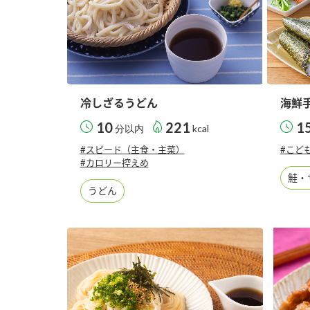
冷しざるうどん
海鮮
10
221
1
分以内
kcal
#スピード（主食・主菜）
#こど
#カロリー控えめ
鮭・
うどん