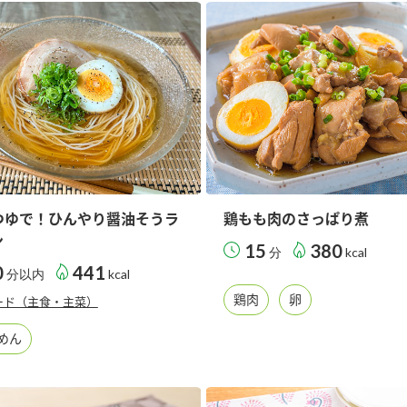
）
酢を知ろう！
すしラボ
ぽん酢サワー
つゆで！ひんやり醤油そうラ
鶏もも肉のさっぱり煮
ン
15
380
分
kcal
0
441
分以内
kcal
鶏肉
卵
ード（主食・主菜）
めん