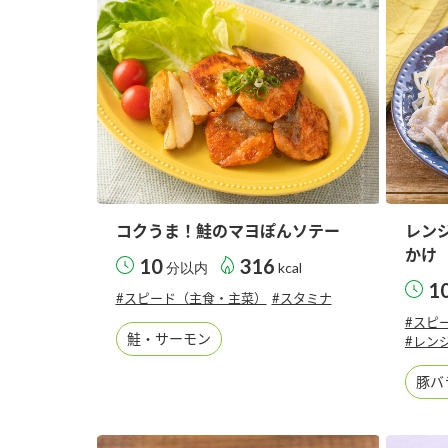
コクうま！鮭のマヨぽんソテー
レン
かけ
10
316
分以内
kcal
1
#スピード（主食・主菜）
#スタミナ
#スピ
鮭・サーモン
#レン
豚バ