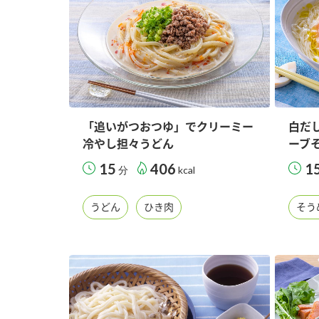
「追いがつおつゆ」でクリーミー
白だ
冷やし担々うどん
ーブ
15
406
1
分
kcal
うどん
ひき肉
そう