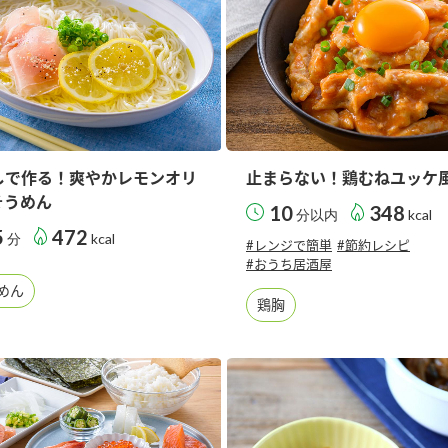
しで作る！爽やかレモンオリ
止まらない！鶏むねユッケ
そうめん
10
348
分以内
kcal
5
472
分
kcal
#レンジで簡単
#節約レシピ
#おうち居酒屋
めん
鶏胸