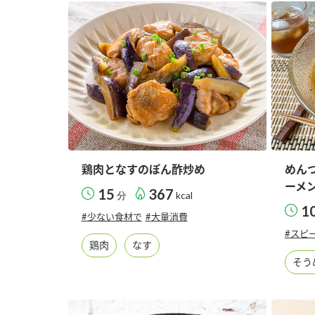
ー
お
鶏肉となすのぽん酢炒め
めん
ーメ
15
367
分
kcal
1
#少ない食材で
#大量消費
#スピ
鶏肉
なす
そう