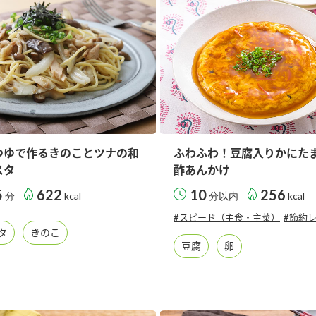
つゆで作るきのことツナの和
ふわふわ！豆腐入りかにた
スタ
酢あんかけ
5
622
10
256
分
kcal
分以内
kcal
#スピード（主食・主菜）
#節約
タ
きのこ
豆腐
卵