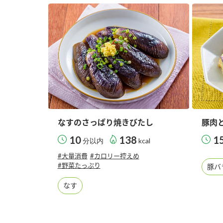
なすのさっぱり焼きびたし
豚肉
10
138
1
分以内
kcal
#大量消費
#カロリー控えめ
#野菜たっぷり
豚バ
なす
F