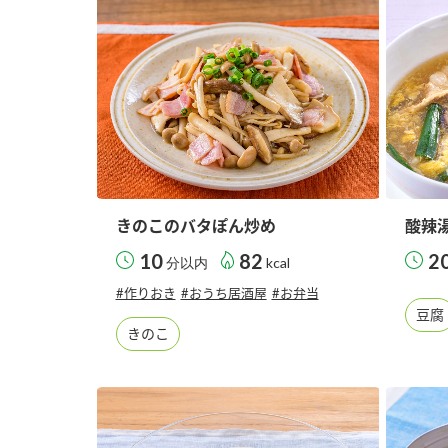
きのこのバタぽん炒め
酸辣
10
82
2
分以内
kcal
#作りおき
#おうち居酒屋
#お弁当
豆腐
きのこ