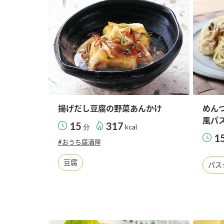
揚げだし豆腐の野菜あんかけ
めん
風パ
15
317
分
kcal
1
#おうち居酒屋
豆腐
パス