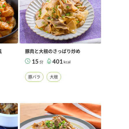
風
豚肉と大根のさっぱり炒め
15
401
分
kcal
豚バラ
大根