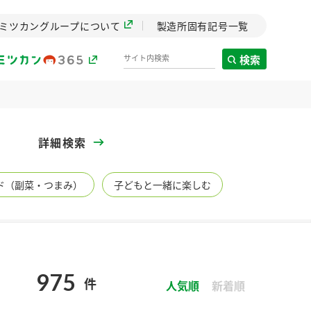
ミツカングループについて
製造所固有記号一覧
検索
製造所固有記号一覧
詳細検索
歴史
ド（副菜・つまみ）
子どもと一緒に楽しむ
までのミ
と挑戦の
します。
センター
ZENB initiative
975
件
イブ）
料理酒
鍋用調味料
つゆ
人気順
たれ
新着順
植物を可能な限りまる
ごと使ったZENBのコン
設立。「水」を