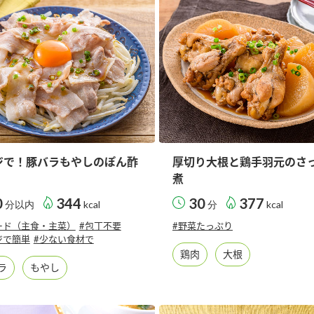
ジで！豚バラもやしのぽん酢
厚切り大根と鶏手羽元のさ
煮
0
344
30
377
分以内
kcal
分
kcal
ード（主食・主菜）
#包丁不要
#野菜たっぷり
ジで簡単
#少ない食材で
鶏肉
大根
ラ
もやし