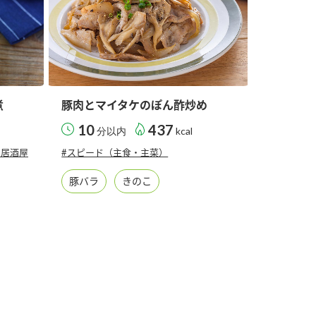
煮
豚肉とマイタケのぽん酢炒め
10
437
分以内
kcal
ち居酒屋
#スピード（主食・主菜）
豚バラ
きのこ