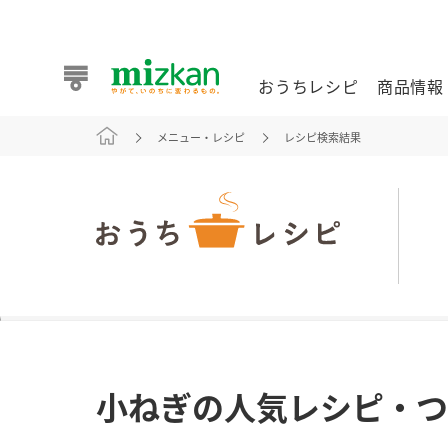
おうちレシピ
商品情報
メニュー・レシピ
レシピ検索結果
おうちレシピ
商品情報 トップ
企業情報 トップ
お客様相談センター トップ
ミツカン公式通販
業務用サイト
また食べたいが見つかる。ミツカンからのおすすめレシピを
小ねぎの人気レシピ・つ
おうちレシピ トップ