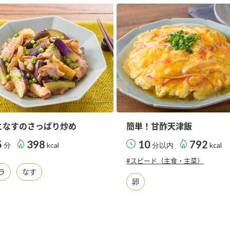
す。
テーマとし
活動を行っ
た。
MIM（ミツカンミュ
各部門が
スープ
中華
クイック調味料
レモン果汁
ふりか
ージアム）
いること
ミツカンの酢づくりの
「未来ビジ
歴史などが学べる体験
実現に向け
型博物館です。
取り組みを
す。
となすのさっぱり炒め
簡単！甘酢天津飯
納豆
Fibee
キッザニア東京「ぽ
5
398
10
792
分
kcal
分以内
kcal
ん酢工房」
#スピード（主食・主菜）
味ぽんやお酢について
ラ
なす
楽しく学べるパビリオ
卵
ンです。
ibee（ファイビ
くらしプラ酢
カンタン酢