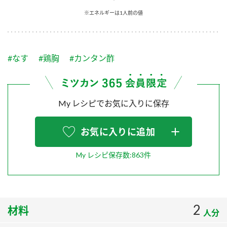
採用情報
環境への取り組み
※エネルギーは1人前の値
かおりの蔵
ミツカンの歴史
クイック調味料
レモン果汁
ニュースリリース
つゆ
水の文化センター（アーカイブ）
鍋なび
#なす
#鶏胸
#カンタン酢
ふりかけ
おすしの素
お客様相談センター
納豆のサイト
ZENB initiative
PIN印
お客様の声をいかしました
炊き込みご飯の素
米飯用調味液
My レシピでお気に入りに保存
三ツ判山吹
販売終了製品のご案内
千夜
MIM（ミツカンミュージアム）
お気に入りに追加
納豆
Fibee
よくあるご質問
スペシャルサイト
My レシピ保存数:863件
お酢を知ろう！
各部門が大切にしていること
お問い合わせ
すしラボ
地図から取り扱い店舗を探す
ぽん酢サワー
2
材料
おいしさと健康への取り組み
人分
納豆の豆知識