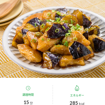
商品カテゴリ
新商品一覧
酢
調味酢
キャンペーン情報
お酢ドリンク
ぽん酢
ブランド・スペシャルサイト
ブランド・スペシャルサイト トップ
みりん風・料理酒
鍋用調味料
商品ブランドサイト
企業情報
Fibee（ファイビー）
国内事業概要
くらしプラ酢
つゆ
たれ
カンタン酢
ミツカングループについて
お酢ドリンク
ミツカンを知る
企業理念
スープ
中華
調理時間
エネルギー
味ぽん
15
285
分
kcal
ぽん酢