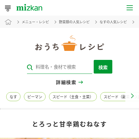
メニュー・レシピ
野菜類の人気レシピ
なすの人気レシピ
おうちレシピ
おすすめレシピ
レシピ特集
検索
レシピカテゴリ一覧
詳細検索
商品からレシピを探す
なす
ピーマン
スピード（主食・主菜）
スピード（副菜・つ
レシピ名特集
とろっと甘辛鶏むねなす
商品情報