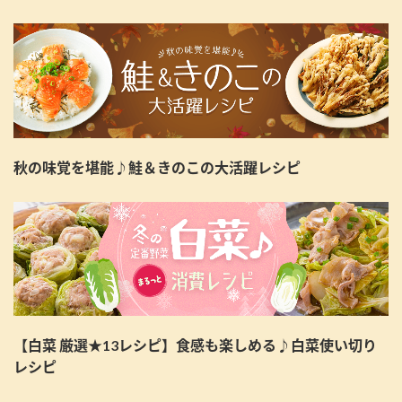
秋の味覚を堪能♪鮭＆きのこの大活躍レシピ
【白菜 厳選★13レシピ】食感も楽しめる♪白菜使い切り
レシピ