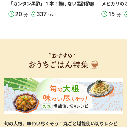
「カンタン黒酢」１本！揚げない黒酢酢豚
メヒカリの
20
337
15
分
kcal
分
旬の大根、味わい尽くそう！丸ごと堪能使い切りレシピ