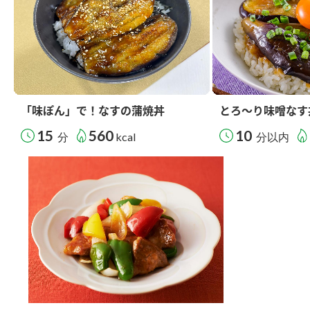
「味ぽん」で！なすの蒲焼丼
とろ～り味噌なす
15
560
10
分
kcal
分以内