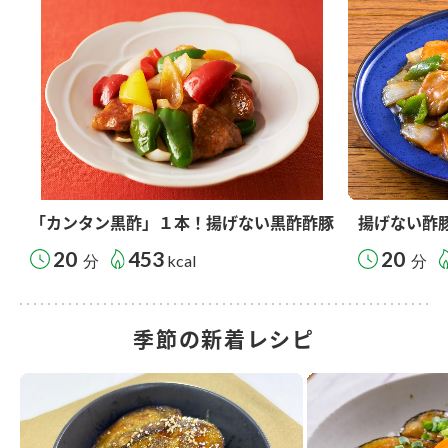
「カンタン黒酢」１本！揚げない黒酢酢豚
揚げない酢
20
453
20
分
kcal
分
季節の新着レシピ