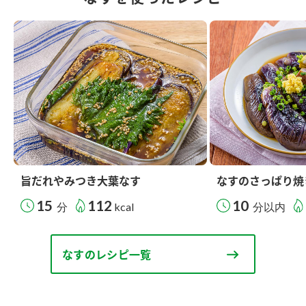
旨だれやみつき大葉なす
なすのさっぱり焼
15
112
10
分
kcal
分以内
なすのレシピ一覧