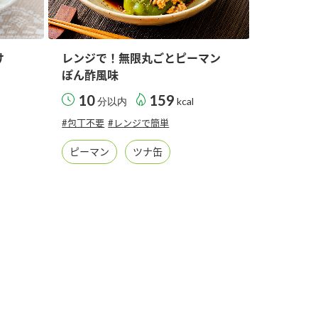
け
レンジで！無限丸ごとピーマン
ぽん酢風味
10
159
分以内
kcal
#包丁不要
#レンジで簡単
ピーマン
ツナ缶