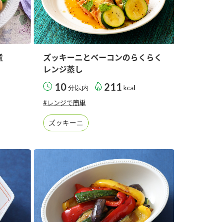
煮
ズッキーニとベーコンのらくらく
レンジ蒸し
10
211
分以内
kcal
#レンジで簡単
ズッキーニ