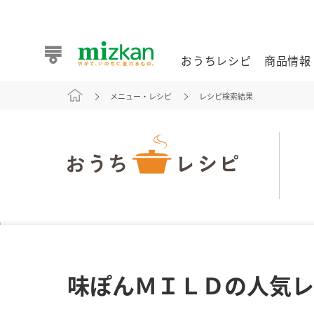
おうちレシピ
商品情報
メニュー・レシピ
レシピ検索結果
おうちレシピ
商品情報 トップ
企業情報 トップ
お客様相談センター トップ
ミツカン公式通販
業務用サイト
また食べたいが見つかる。ミツカンからのおすすめレシピを
味ぽんＭＩＬＤの人気レ
おうちレシピ トップ