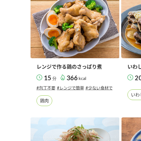
レンジで作る鶏のさっぱり煮
いわ
15
366
2
分
kcal
#包丁不要
#レンジで簡単
#少ない食材で
いわ
鶏肉