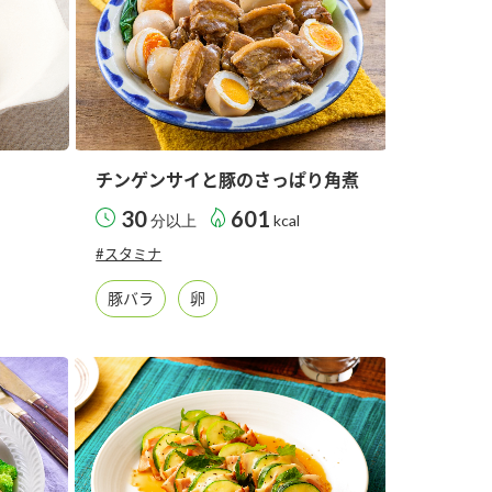
チンゲンサイと豚のさっぱり角煮
30
601
分以上
kcal
#スタミナ
豚バラ
卵