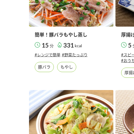
簡単！豚バラもやし蒸し
厚揚
15
331
5
分
kcal
#レンジで簡単
#野菜たっぷり
#スピ
#おう
豚バラ
もやし
厚揚