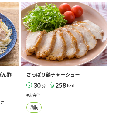
セプトをご紹介しま
た社会貢献
す。
ていまし
大切にして
おいしさと健康への
け
おすしの素
炊き込みご飯の素
米飯用調味液
取り組み
ョン宣言」
ミツカンの研究成果と
た各部門の
おいしさと健康に役立
ご紹介しま
つ情報をご紹介しま
す。
ぽん酢
さっぱり鶏チャーシュー
30
258
分
kcal
#お弁当
不要
鶏胸
お酢ドリンク
味ぽん
ぽん酢