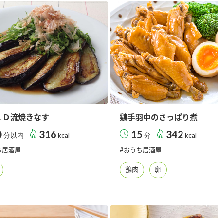
）
酢を知ろう！
すしラボ
ぽん酢サワー
ＬＤ流焼きなす
鶏手羽中のさっぱり煮
0
316
15
342
分以内
kcal
分
kcal
ち居酒屋
#おうち居酒屋
鶏肉
卵