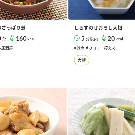
のさっぱり煮
しらすのせおろし大根
0
160
5
20
分
kcal
分以内
kcal
ち居酒屋
#減塩
#カロリー控えめ
大根