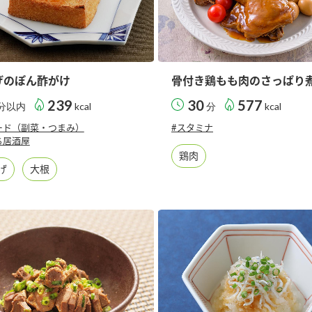
げのぽん酢がけ
骨付き鶏もも肉のさっぱり
239
30
577
分以内
kcal
分
kcal
ード（副菜・つまみ）
#スタミナ
ち居酒屋
鶏肉
げ
大根