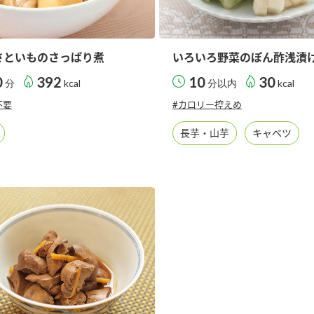
さといものさっぱり煮
いろいろ野菜のぽん酢浅漬
0
392
10
30
分
kcal
分以内
kcal
不要
#カロリー控えめ
長芋・山芋
キャベツ