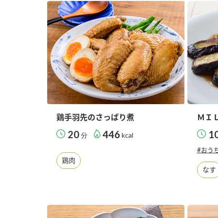
ー
お
鶏手羽先のさっぱり煮
ＭＩ
20
446
1
分
kcal
#おう
鶏肉
なす