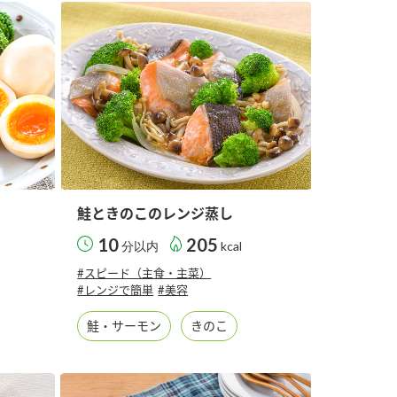
納豆の豆知識
鍋奉行マニュアル
ミツカンのCM
鮭ときのこのレンジ蒸し
10
205
分以内
kcal
#スピード（主食・主菜）
#レンジで簡単
#美容
鮭・サーモン
きのこ