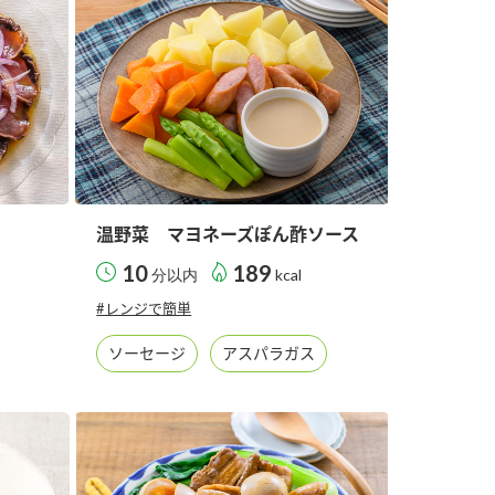
温野菜 マヨネーズぽん酢ソース
10
189
分以内
kcal
#レンジで簡単
ソーセージ
アスパラガス