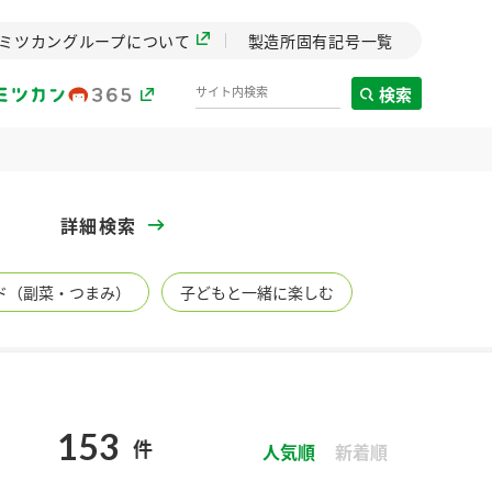
ミツカングループについて
製造所固有記号一覧
検索
製造所固有記号一覧
詳細検索
歴史
ド（副菜・つまみ）
子どもと一緒に楽しむ
までのミ
と挑戦の
します。
センター
ZENB initiative
153
件
イブ）
料理酒
鍋用調味料
つゆ
人気順
たれ
新着順
植物を可能な限りまる
ごと使ったZENBのコン
設立。「水」を