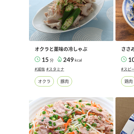
オクラと薬味の冷しゃぶ
ささ
15
249
1
分
kcal
#減塩
#スタミナ
#スピ
オクラ
豚肉
鶏肉