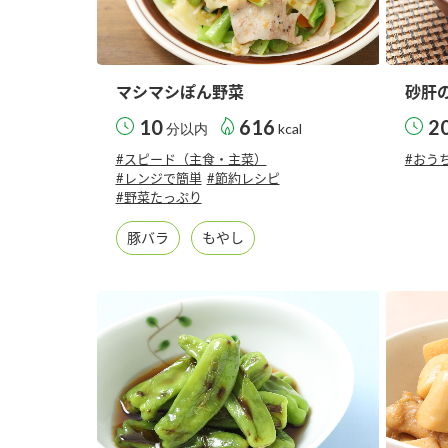
マシマシぽん野菜
砂肝
10
616
2
分以内
kcal
#スピード（主食・主菜）
#おう
#レンジで簡単
#節約レシピ
#野菜たっぷり
豚バラ
もやし