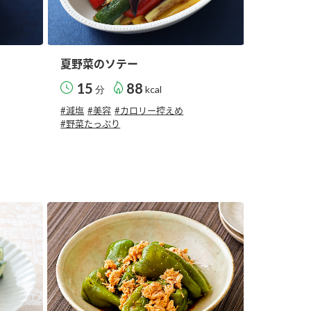
夏野菜のソテー
15
88
分
kcal
#減塩
#美容
#カロリー控えめ
#野菜たっぷり