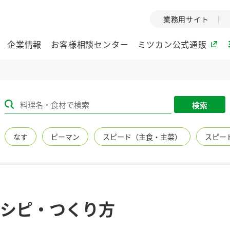
業務用サイト
企業情報
お客様相談センター
ミツカン公式通販
ミツカングループについて
検索
企業理念
ミツカンの
なす
ピーマン
スピード（主食・主菜）
スピー
ミツカングループの企
創業から現在
業理念をご紹介しま
ツカンの変革
す。
歴史をご紹介
ご紹介します。
環境への取り組み
水の文化
シピ・つくり方
（アーカ
酢
調味酢
お酢ドリンク
ぽん酢
みりん風・
ミツカンの環境への取
り組みをご紹介しま
1999年