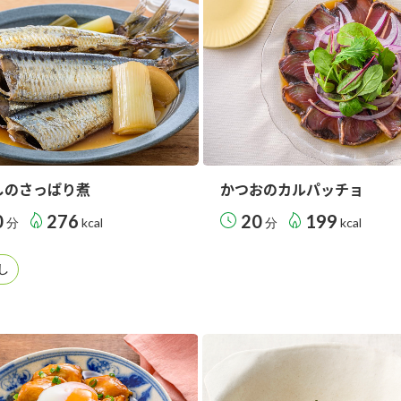
しのさっぱり煮
かつおのカルパッチョ
0
276
20
199
分
kcal
分
kcal
し