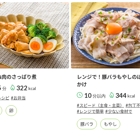
す。
テーマとし
活動を行っ
た。
MIM（ミツカンミュ
各部門が
スープ
中華
クイック調味料
レモン果汁
ふりか
ージアム）
いること
ミツカンの酢づくりの
「未来ビジ
歴史などが学べる体験
実現に向け
型博物館です。
取り組みを
す。
ね肉のさっぱり煮
レンジで！豚バラもやしの
納豆
Fibee
キッザニア東京「ぽ
かけ
5
322
分
kcal
ん酢工房」
10
344
分以内
kcal
レシピ
#お弁当
味ぽんやお酢について
楽しく学べるパビリオ
#スピード（主食・主菜）
#包丁
卵
ンです。
#レンジで簡単
#少ない食材で
豚バラ
もやし
ibee（ファイビ
くらしプラ酢
カンタン酢