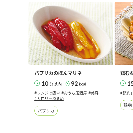
パプリカのぽんマリネ
鶏む
10
92
1
分以内
kcal
#レンジで簡単
#おうち居酒屋
#美容
#節約
#カロリー控えめ
鶏胸
パプリカ
F