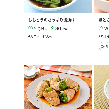
ししとうのさっぱり浅漬け
鶏と
5
30
2
分以内
kcal
#カロリー控えめ
#包丁
鶏肉