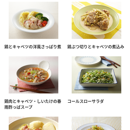
鍋奉行マニュアル
ミツカン公式通販
ミツカンのCM
キッザニア東京「ぽん酢工房」
ロングセラー商品 ＋ おすすめレシピ
人気商品 ＋ おすすめレシピ
鶏とキャベツの洋風さっぱり煮
鶏ぶつ切りとキャベツの煮込み
検索
業務用サイト
ミツカングループについて
製造所固有記号一覧
鶏肉とキャベツ・しいたけの春
コールスローサラダ
雨酢っぱスープ