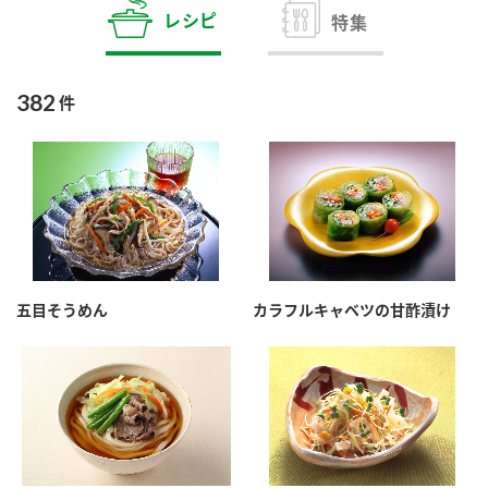
商品カテゴリ
レシピ
特集
新商品一覧
酢
調味酢
382
件
キャンペーン情報
お酢ドリンク
ぽん酢
ブランド・スペシャルサイト
ブランド・スペシャルサイト トップ
みりん風・料理酒
鍋用調味料
商品ブランドサイト
企業情報
Fibee（ファイビー）
五目そうめん
カラフルキャベツの甘酢漬け
国内事業概要
くらしプラ酢
つゆ
たれ
カンタン酢
ミツカングループについて
お酢ドリンク
ミツカンを知る
企業理念
スープ
中華
味ぽん
ぽん酢