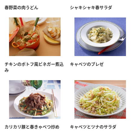
採用情報
環境への取り組み
春野菜の肉うどん
シャキシャキ春サラダ
かおりの蔵
ミツカンの歴史
クイック調味料
レモン果汁
ニュースリリース
つゆ
水の文化センター（アーカイブ）
鍋なび
ふりかけ
おすしの素
お客様相談センター
納豆のサイト
ZENB initiative
PIN印
お客様の声をいかしました
炊き込みご飯の素
米飯用調味液
三ツ判山吹
チキンのポトフ風ビネガー煮込
キャベツのブレゼ
み
販売終了製品のご案内
千夜
MIM（ミツカンミュージアム）
納豆
Fibee
よくあるご質問
スペシャルサイト
お酢を知ろう！
各部門が大切にしていること
お問い合わせ
すしラボ
地図から取り扱い店舗を探す
ぽん酢サワー
おいしさと健康への取り組み
カリカリ豚と春きゃべつ炒め
キャベツとツナのサラダ
納豆の豆知識