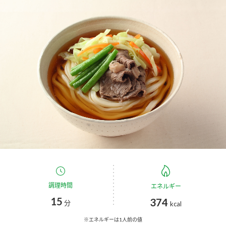
商品カテゴリ
新商品一覧
酢
調味酢
キャンペーン情報
お酢ドリンク
ぽん酢
ブランド・スペシャルサイト
ブランド・スペシャルサイト トップ
みりん風・料理酒
鍋用調味料
商品ブランドサイト
企業情報
Fibee（ファイビー）
国内事業概要
くらしプラ酢
つゆ
たれ
カンタン酢
ミツカングループについて
調理時間
エネルギー
お酢ドリンク
15
374
ミツカンを知る
企業理念
スープ
中華
分
kcal
味ぽん
※エネルギーは1人前の値
ぽん酢