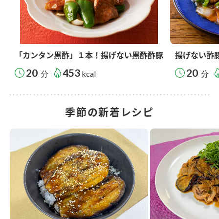
「カンタン黒酢」１本！揚げない黒酢酢豚
揚げない酢
20
453
20
分
kcal
分
季節の新着レシピ