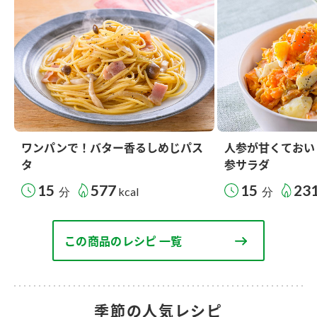
ワンパンで！バター香るしめじパス
人参が甘くておい
タ
参サラダ
15
577
15
23
分
kcal
分
この商品のレシピ 一覧
季節の人気レシピ