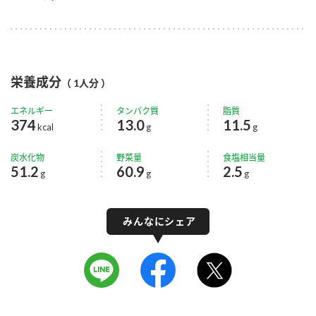
栄養成分
（ 1人分 ）
エネルギー
タンパク質
脂質
374
13.0
11.5
kcal
g
g
炭水化物
野菜量
食塩相当量
51.2
60.9
2.5
g
g
g