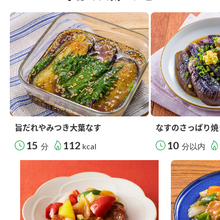
旨だれやみつき大葉なす
なすのさっぱり焼
15
112
10
分
kcal
分以内