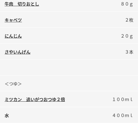
鍋奉行マニュアル
牛肉 切りおとし
８０ｇ
ミツカン公式通販
ミツカンのCM
キッザニア東京「ぽん酢工房」
キャベツ
２枚
ロングセラー商品 ＋ おすすめレシピ
にんじん
２０ｇ
人気商品 ＋ おすすめレシピ
さやいんげん
３本
検索
業務用サイト
ミツカングループについて
製造所固有記号一覧
＜つゆ＞
ミツカン 追いがつおつゆ２倍
１００ｍｌ
水
４００ｍｌ