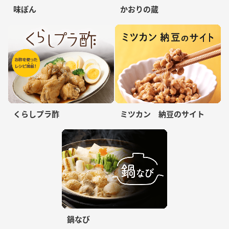
味ぽん
かおりの蔵
くらしプラ酢
ミツカン 納豆のサイト
鍋なび