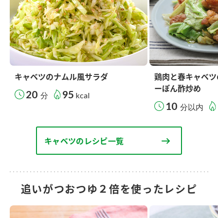
キャベツのナムル風サラダ
鶏肉と春キャベツ
ーぽん酢炒め
20
95
分
kcal
10
分以内
キャベツのレシピ一覧
追いがつおつゆ２倍を使ったレシピ