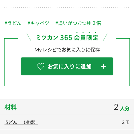
採用情報
環境への取り組み
かおりの蔵
ミツカンの歴史
クイック調味料
レモン果汁
ニュースリリース
つゆ
#うどん
#キャベツ
#追いがつおつゆ２倍
水の文化センター（アーカイブ）
鍋なび
ふりかけ
おすしの素
お客様相談センター
納豆のサイト
My レシピでお気に入りに保存
ZENB initiative
PIN印
お客様の声をいかしました
炊き込みご飯の素
米飯用調味液
三ツ判山吹
お気に入りに追加
販売終了製品のご案内
千夜
MIM（ミツカンミュージアム）
納豆
Fibee
よくあるご質問
スペシャルサイト
お酢を知ろう！
各部門が大切にしていること
お問い合わせ
2
材料
すしラボ
人分
地図から取り扱い店舗を探す
ぽん酢サワー
うどん （冷凍）
２玉
おいしさと健康への取り組み
納豆の豆知識