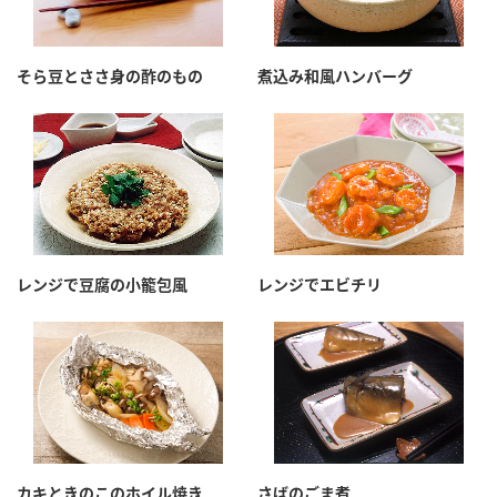
そら豆とささ身の酢のもの
煮込み和風ハンバーグ
レンジで豆腐の小籠包風
レンジでエビチリ
カキときのこのホイル焼き
さばのごま煮