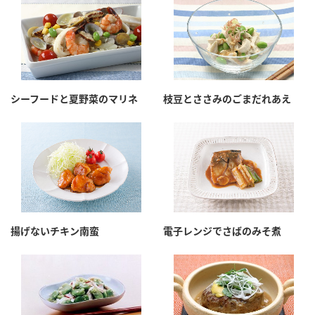
鍋奉行マニュアル
ミツカン公式通販
ミツカンのCM
キッザニア東京「ぽん酢工房」
ロングセラー商品 ＋ おすすめレシピ
人気商品 ＋ おすすめレシピ
シーフードと夏野菜のマリネ
枝豆とささみのごまだれあえ
検索
業務用サイト
ミツカングループについて
製造所固有記号一覧
揚げないチキン南蛮
電子レンジでさばのみそ煮