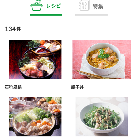
商品カテゴリ
レシピ
特集
新商品一覧
酢
調味酢
134
件
キャンペーン情報
お酢ドリンク
ぽん酢
ブランド・スペシャルサイト
ブランド・スペシャルサイト トップ
みりん風・料理酒
鍋用調味料
商品ブランドサイト
企業情報
Fibee（ファイビー）
石狩風鍋
親子丼
国内事業概要
くらしプラ酢
つゆ
たれ
カンタン酢
ミツカングループについて
お酢ドリンク
ミツカンを知る
企業理念
スープ
中華
味ぽん
ぽん酢