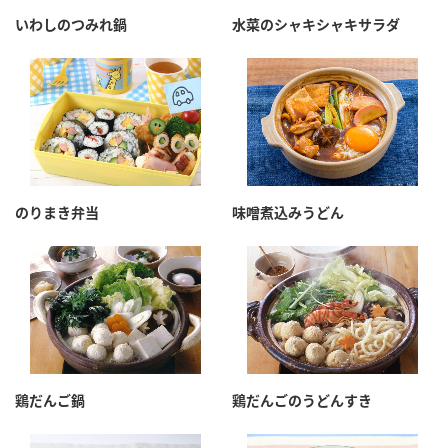
採用情報
環境への取り組み
いわしのつみれ鍋
水菜のシャキシャキサラダ
かおりの蔵
ミツカンの歴史
クイック調味料
レモン果汁
ニュースリリース
つゆ
水の文化センター（アーカイブ）
鍋なび
ふりかけ
おすしの素
お客様相談センター
納豆のサイト
ZENB initiative
PIN印
お客様の声をいかしました
炊き込みご飯の素
米飯用調味液
三ツ判山吹
のりまき弁当
味噌煮込みうどん
販売終了製品のご案内
千夜
MIM（ミツカンミュージアム）
納豆
Fibee
よくあるご質問
スペシャルサイト
お酢を知ろう！
各部門が大切にしていること
お問い合わせ
すしラボ
地図から取り扱い店舗を探す
ぽん酢サワー
鶏だんご鍋
鶏だんごのうどんすき
おいしさと健康への取り組み
納豆の豆知識