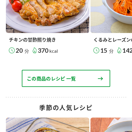
チキンの甘酢照り焼き
くるみとレーズン
20
370
15
14
分
kcal
分
この商品のレシピ 一覧
季節の人気レシピ