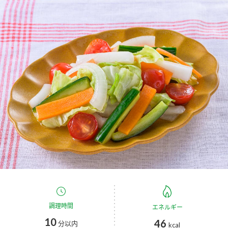
商品カテゴリ
新商品一覧
酢
調味酢
キャンペーン情報
お酢ドリンク
ぽん酢
ブランド・スペシャルサイト
ブランド・スペシャルサイト トップ
みりん風・料理酒
鍋用調味料
商品ブランドサイト
企業情報
Fibee（ファイビー）
国内事業概要
くらしプラ酢
つゆ
たれ
カンタン酢
ミツカングループについて
お酢ドリンク
ミツカンを知る
企業理念
スープ
中華
調理時間
エネルギー
味ぽん
10
46
分以内
kcal
ぽん酢