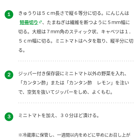
きゅうりは５ｃｍ長さで縦６等分に切る。にんじんは
１
短冊切り
、たまねぎは繊維を断つように５ｍｍ幅に
切る。大根は７ｍｍ角のスティック状、キャベツは１．
５ｃｍ幅に切る。ミニトマトはヘタを取り、縦半分に切
る。
ジッパー付き保存袋にミニトマト以外の野菜を入れ、
２
「カンタン酢」または「カンタン酢 レモン」を注い
で、空気を抜いてジッパーをしめ、よくもむ。
ミニトマトを加え、３０分ほど漬ける。
３
※冷蔵庫に保管し、一週間以内をめどに早めにお召し上が