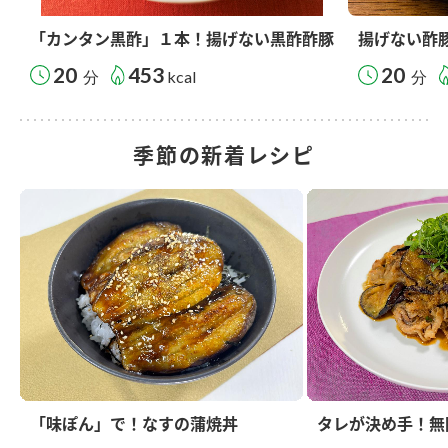
「カンタン黒酢」１本！揚げない黒酢酢豚
揚げない酢
20
453
20
分
kcal
分
季節の新着レシピ
「味ぽん」で！なすの蒲焼丼
タレが決め手！無