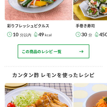
彩りフレッシュピクルス
手巻き寿司
10
49
30
45
分以内
kcal
分
この商品のレシピ 一覧
カンタン酢 レモンを使ったレシピ