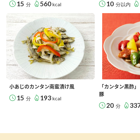
15
560
10
分
kcal
分以内
小あじのカンタン南蛮漬け風
「カンタン黒酢」
豚
15
193
分
kcal
20
33
分