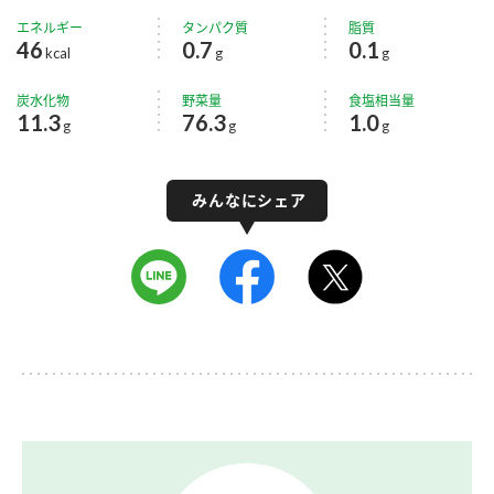
エネルギー
タンパク質
脂質
46
0.7
0.1
kcal
g
g
炭水化物
野菜量
食塩相当量
11.3
76.3
1.0
g
g
g