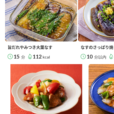
旨だれやみつき大葉なす
なすのさっぱり焼
15
112
10
分
kcal
分以内