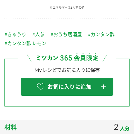
採用情報
環境への取り組み
※エネルギーは1人前の値
かおりの蔵
ミツカンの歴史
クイック調味料
レモン果汁
ニュースリリース
つゆ
水の文化センター（アーカイブ）
鍋なび
#きゅうり
#人参
#おうち居酒屋
#カンタン酢
ふりかけ
おすしの素
お客様相談センター
納豆のサイト
#カンタン酢 レモン
ZENB initiative
PIN印
お客様の声をいかしました
炊き込みご飯の素
米飯用調味液
三ツ判山吹
My レシピでお気に入りに保存
販売終了製品のご案内
千夜
MIM（ミツカンミュージアム）
納豆
Fibee
よくあるご質問
お気に入りに追加
スペシャルサイト
お酢を知ろう！
各部門が大切にしていること
お問い合わせ
すしラボ
地図から取り扱い店舗を探す
ぽん酢サワー
おいしさと健康への取り組み
2
材料
納豆の豆知識
人分