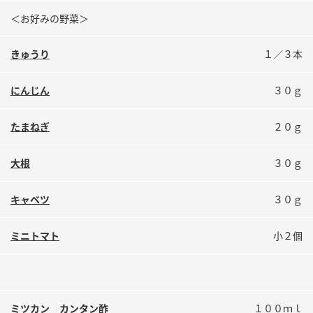
鍋奉行マニュアル
ミツカン公式通販
＜お好みの野菜＞
ミツカンのCM
キッザニア東京「ぽん酢工房」
きゅうり
１／３本
ロングセラー商品 ＋ おすすめレシピ
人気商品 ＋ おすすめレシピ
にんじん
３０ｇ
たまねぎ
２０ｇ
検索
大根
３０ｇ
業務用サイト
ミツカングループについて
製造所固有記号一覧
キャベツ
３０ｇ
ミニトマト
小２個
ミツカン カンタン酢
１００ｍｌ