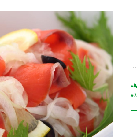
す。
テーマとし
活動を行っ
た。
MIM（ミツカンミュ
各部門が
スープ
中華
クイック調味料
レモン果汁
ふりか
ージアム）
いること
ミツカンの酢づくりの
「未来ビジ
歴史などが学べる体験
実現に向け
型博物館です。
取り組みを
す。
納豆
Fibee
キッザニア東京「ぽ
#
ん酢工房」
#
味ぽんやお酢について
楽しく学べるパビリオ
ンです。
ibee（ファイビ
くらしプラ酢
カンタン酢