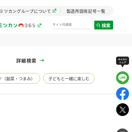
ミツカングループについて
製造所固有記号一覧
検索
製造所固有記号一覧
詳細検索
歴史
ド（副菜・つまみ）
子どもと一緒に楽しむ
までのミ
と挑戦の
します。
センター
ZENB initiative
イブ）
料理酒
鍋用調味料
つゆ
たれ
植物を可能な限りまる
ごと使ったZENBのコン
設立。「水」を