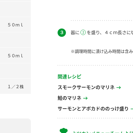
５０ｍｌ
３
器に
を盛り、４ｃｍ長さに
※調理時間に漬け込み時間は含み
５０ｍｌ
関連レシピ
１／２株
スモークサーモンのマリネ
鮭のマリネ
サーモンとアボカドののっけ盛り