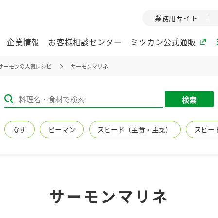
業務用サイト
企業情報
お客様相談センター
ミツカン公式通販
サーモンの人気レシピ
サーモンマリネ
ミツカングループについて
検索
企業理念
ミツカンの
なす
ピーマン
スピード（主食・主菜）
スピー
ミツカングループの企
創業から現在
業理念をご紹介しま
ツカンの変革
す。
歴史をご紹介
ご紹介します。
環境への取り組み
水の文化
サーモンマリネ
（アーカ
酢
調味酢
お酢ドリンク
ぽん酢
みりん風・
ミツカンの環境への取
り組みをご紹介しま
1999年