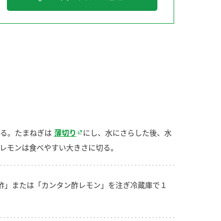
納豆の豆知識
鍋奉行マニュアル
ミツカンのCM
る。たまねぎは
薄切り
にし、水にさらした後、水
レモンは食べやすい大きさに切る。
酢」または「カンタン酢レモン」を注ぎ冷蔵庫で１