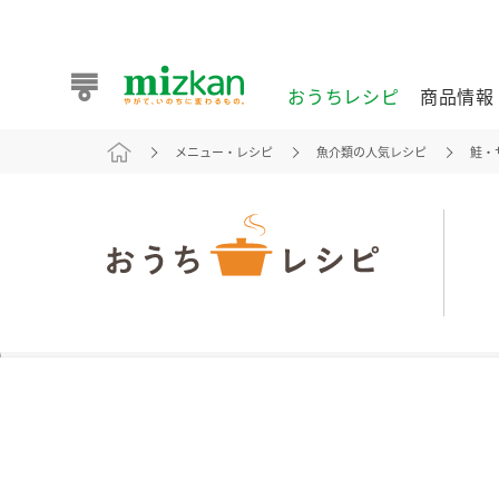
おうちレシピ
商品情報
メニュー・レシピ
魚介類の人気レシピ
鮭・
おうちレシピ
商品情報 トップ
企業情報 トップ
お客様相談センター トップ
ミツカン公式通販
業務用サイト
また食べたいが見つかる。ミツカンからのおすすめレシピを
おうちレシピ トップ