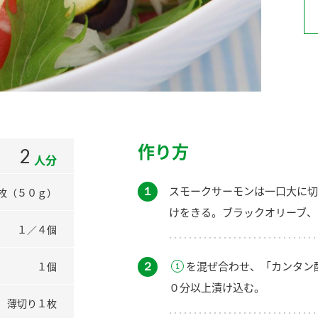
）
酢を知ろう！
すしラボ
ぽん酢サワー
作り方
2
人分
１
スモークサーモンは一口大に切
枚（５０ｇ）
けをきる。ブラックオリーブ、
１／４個
２
を混ぜ合わせ、「カンタン
１個
０分以上漬け込む。
薄切り１枚