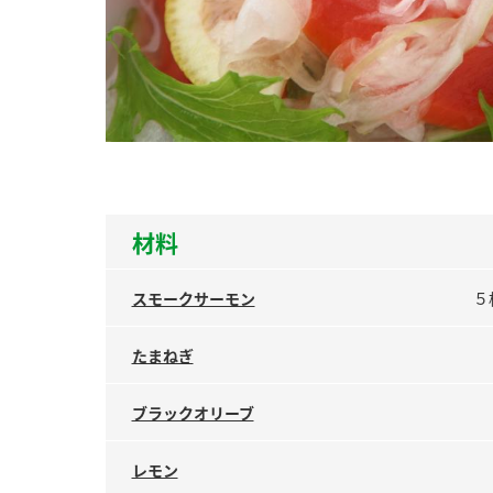
ー
お
材料
スモークサーモン
５
たまねぎ
ブラックオリーブ
レモン