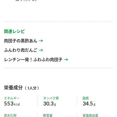
関連レシピ
肉団子の黒酢あん
ふんわり肉だんご
レンチン一発！ふわふわ肉団子
栄養成分
（ 1人分 ）
エネルギー
タンパク質
脂質
553
30.3
34.5
kcal
g
g
炭水化物
野菜量
食塩相当量