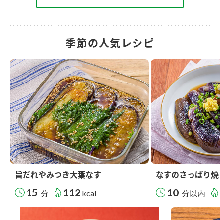
季節の人気レシピ
旨だれやみつき大葉なす
なすのさっぱり焼
15
112
10
分
kcal
分以内