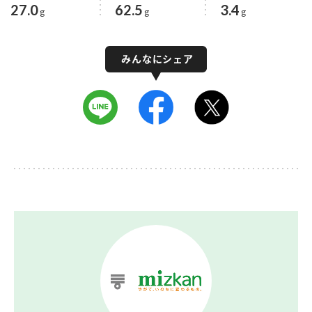
27.0
62.5
3.4
g
g
g