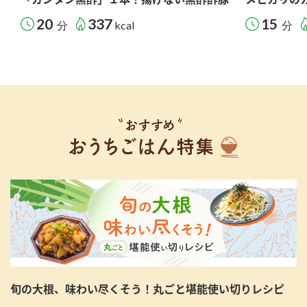
20
337
15
分
kcal
分
旬の大根、味わい尽くそう！丸ごと堪能使い切りレシピ