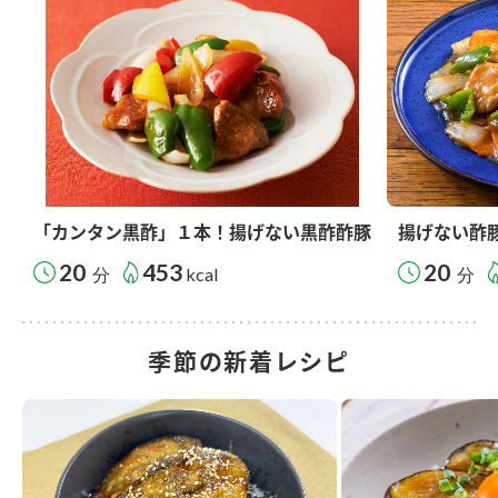
「カンタン黒酢」１本！揚げない黒酢酢豚
揚げない酢
20
453
20
分
kcal
分
季節の新着レシピ