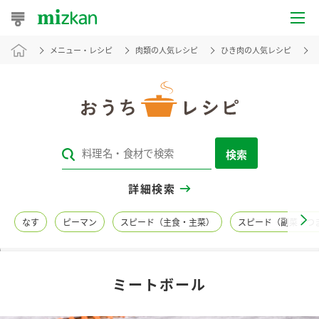
メニュー・レシピ
肉類の人気レシピ
ひき肉の人気レシピ
おうちレシピ
おすすめレシピ
レシピ特集
検索
レシピカテゴリ一覧
詳細検索
商品からレシピを探す
なす
ピーマン
スピード（主食・主菜）
スピード（副菜・つ
レシピ名特集
ミートボール
商品情報