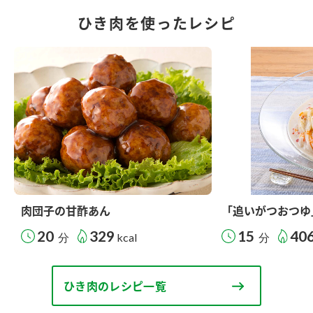
ひき肉を使ったレシピ
肉団子の甘酢あん
「追いがつおつゆ
20
329
15
40
分
kcal
分
ひき肉のレシピ一覧