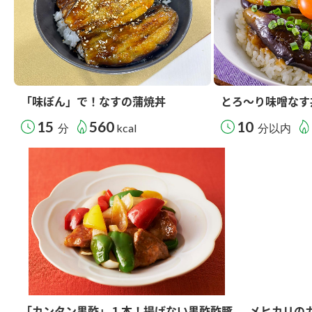
「味ぽん」で！なすの蒲焼丼
とろ～り味噌なす
15
560
10
分
kcal
分以内
「カンタン黒酢」１本！揚げない黒酢酢豚
メヒカリの