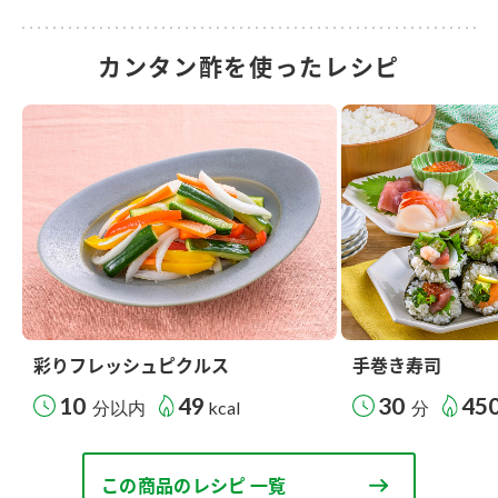
カンタン酢を使ったレシピ
彩りフレッシュピクルス
手巻き寿司
10
49
30
45
分以内
kcal
分
この商品のレシピ 一覧