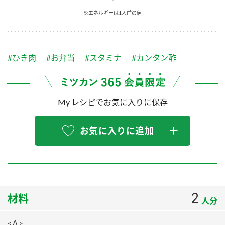
採用情報
環境への取り組み
※エネルギーは1人前の値
かおりの蔵
ミツカンの歴史
クイック調味料
レモン果汁
ニュースリリース
つゆ
水の文化センター（アーカイブ）
鍋なび
#ひき肉
#お弁当
#スタミナ
#カンタン酢
ふりかけ
おすしの素
お客様相談センター
納豆のサイト
ZENB initiative
PIN印
お客様の声をいかしました
炊き込みご飯の素
米飯用調味液
My レシピでお気に入りに保存
三ツ判山吹
販売終了製品のご案内
千夜
MIM（ミツカンミュージアム）
お気に入りに追加
納豆
Fibee
よくあるご質問
スペシャルサイト
お酢を知ろう！
各部門が大切にしていること
お問い合わせ
すしラボ
地図から取り扱い店舗を探す
2
ぽん酢サワー
材料
人分
おいしさと健康への取り組み
納豆の豆知識
<Ａ>