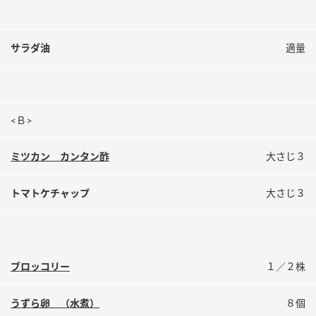
サラダ油
適量
<Ｂ>
ミツカン カンタン酢
大さじ３
トマトケチャップ
大さじ３
ブロッコリー
１／２株
うずら卵 （水煮）
８個