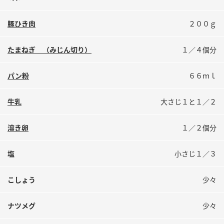
鍋奉行マニュアル
ミツカン公式通販
ミツカンのCM
キッザニア東京「ぽん酢工房」
豚ひき肉
２００ｇ
ロングセラー商品 ＋ おすすめレシピ
たまねぎ （みじん切り）
１／４個分
人気商品 ＋ おすすめレシピ
パン粉
６６ｍｌ
牛乳
大さじ１と１／２
検索
溶き卵
１／２個分
業務用サイト
ミツカングループについて
製造所固有記号一覧
塩
小さじ１／３
こしょう
少々
ナツメグ
少々