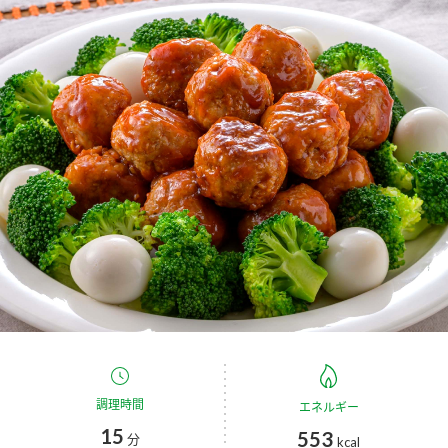
商品カテゴリ
新商品一覧
酢
調味酢
キャンペーン情報
お酢ドリンク
ぽん酢
ブランド・スペシャルサイト
ブランド・スペシャルサイト トップ
みりん風・料理酒
鍋用調味料
商品ブランドサイト
企業情報
Fibee（ファイビー）
国内事業概要
くらしプラ酢
つゆ
たれ
カンタン酢
ミツカングループについて
お酢ドリンク
ミツカンを知る
企業理念
スープ
中華
調理時間
エネルギー
味ぽん
15
553
分
kcal
ぽん酢