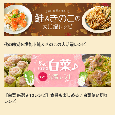
秋の味覚を堪能♪鮭＆きのこの大活躍レシピ
【白菜 厳選★13レシピ】食感も楽しめる♪白菜使い切り
レシピ