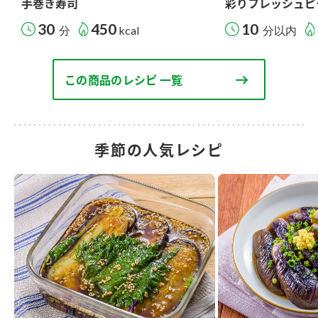
手巻き寿司
彩りフレッシュピ
30
450
10
分
kcal
分以内
この商品のレシピ 一覧
季節の人気レシピ