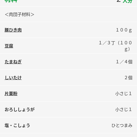
人分
鍋奉行マニュアル
ミツカン公式通販
ミツカンのCM
＜肉団子材料＞
キッザニア東京「ぽん酢工房」
ロングセラー商品 ＋ おすすめレシピ
豚ひき肉
１００ｇ
人気商品 ＋ おすすめレシピ
１／３丁（１００
豆腐
ｇ）
たまねぎ
１／４個
検索
しいたけ
２個
業務用サイト
ミツカングループについて
製造所固有記号一覧
片栗粉
小さじ１
おろししょうが
小さじ１
塩・こしょう
ひとつまみ