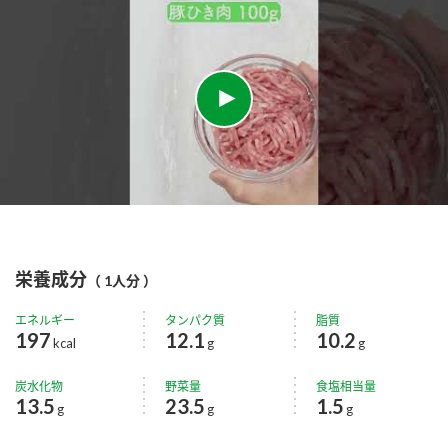
栄養成分
（ 1人分 ）
エネルギー
タンパク質
脂質
197
12.1
10.2
kcal
g
g
炭水化物
野菜量
食塩相当量
13.5
23.5
1.5
g
g
g