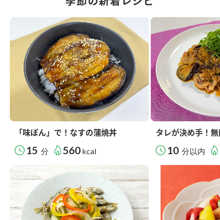
季節の新着レシピ
「味ぽん」で！なすの蒲焼丼
タレが決め手！無
15
560
10
分
kcal
分以内