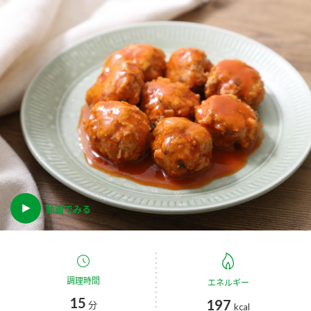
商品カテゴリ
新商品一覧
酢
調味酢
キャンペーン情報
お酢ドリンク
ぽん酢
ブランド・スペシャルサイト
ブランド・スペシャルサイト トップ
みりん風・料理酒
鍋用調味料
商品ブランドサイト
企業情報
Fibee（ファイビー）
国内事業概要
動画でみる
くらしプラ酢
つゆ
たれ
カンタン酢
ミツカングループについて
お酢ドリンク
ミツカンを知る
企業理念
スープ
中華
調理時間
エネルギー
味ぽん
15
197
分
kcal
ぽん酢