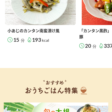
小あじのカンタン南蛮漬け風
「カンタン黒酢」
豚
15
193
分
kcal
20
33
分