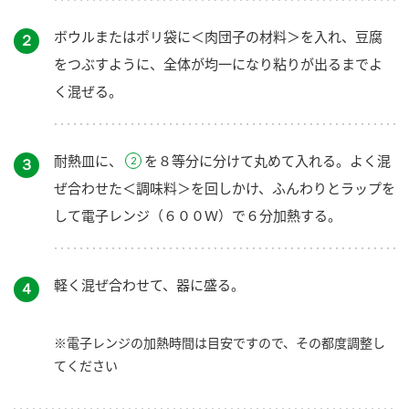
ボウルまたはポリ袋に＜肉団子の材料＞を入れ、豆腐
２
をつぶすように、全体が均一になり粘りが出るまでよ
く混ぜる。
耐熱皿に、
を８等分に分けて丸めて入れる。よく混
３
ぜ合わせた＜調味料＞を回しかけ、ふんわりとラップを
して電子レンジ（６００Ｗ）で６分加熱する。
軽く混ぜ合わせて、器に盛る。
４
※電子レンジの加熱時間は目安ですので、その都度調整し
てください