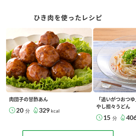
ひき肉を使ったレシピ
肉団子の甘酢あん
「追いがつおつゆ
やし担々うどん
20
329
分
kcal
15
40
分