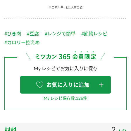
採用情報
環境への取り組み
※エネルギーは1人前の値
かおりの蔵
ミツカンの歴史
クイック調味料
レモン果汁
ニュースリリース
つゆ
水の文化センター（アーカイブ）
鍋なび
#ひき肉
#豆腐
#レンジで簡単
#節約レシピ
ふりかけ
おすしの素
お客様相談センター
納豆のサイト
#カロリー控えめ
ZENB initiative
PIN印
お客様の声をいかしました
炊き込みご飯の素
米飯用調味液
三ツ判山吹
My レシピでお気に入りに保存
販売終了製品のご案内
千夜
MIM（ミツカンミュージアム）
納豆
Fibee
よくあるご質問
お気に入りに追加
スペシャルサイト
お酢を知ろう！
各部門が大切にしていること
お問い合わせ
My レシピ保存数:326件
すしラボ
地図から取り扱い店舗を探す
ぽん酢サワー
おいしさと健康への取り組み
納豆の豆知識
2
材料