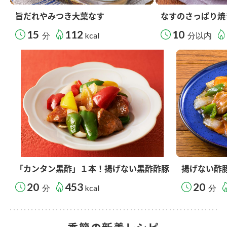
旨だれやみつき大葉なす
なすのさっぱり焼
15
112
10
分
kcal
分以内
「カンタン黒酢」１本！揚げない黒酢酢豚
揚げない酢
20
453
20
分
kcal
分