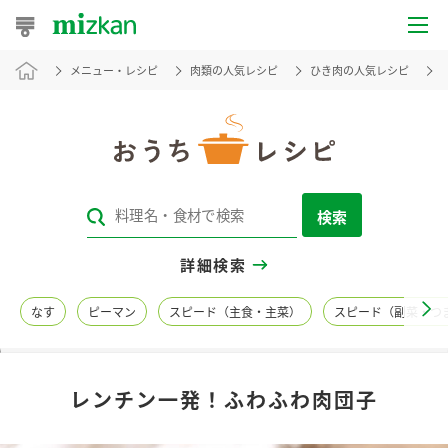
メニュー・レシピ
肉類の人気レシピ
ひき肉の人気レシピ
おうちレシピ
おすすめレシピ
レシピ特集
検索
レシピカテゴリ一覧
詳細検索
商品からレシピを探す
なす
ピーマン
スピード（主食・主菜）
スピード（副菜・つ
レシピ名特集
レンチン一発！ふわふわ肉団子
商品情報