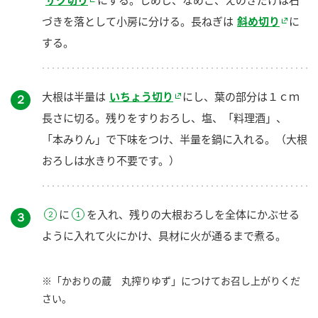
ザク切り
にする。しめじ、なめこ、えのきだけは石
づきを落として小房に分ける。長ねぎは
斜め切り
に
する。
大根は半量は
いちょう切り
にし、葉の部分は１ｃｍ
２
長さに切る。残りをすりおろし、塩、「料理酒」、
「本みりん」で下味をつけ、半量を鍋に入れる。（大根
おろしは水きり不要です。）
に
を入れ、残りの大根おろしを全体にかぶせる
３
ように入れて火にかけ、具材に火が通るまで煮る。
※「かおりの蔵 丸搾りゆず」につけてお召し上がりくだ
さい。