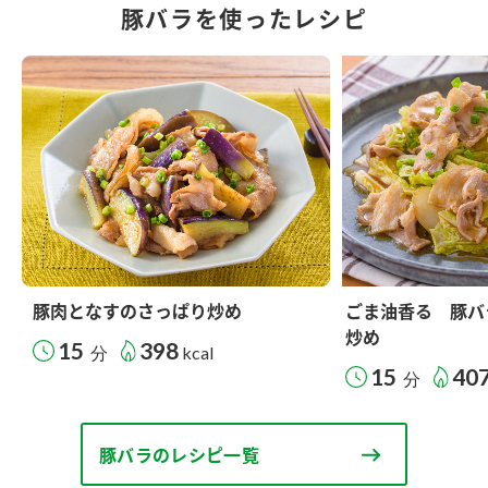
豚バラを使ったレシピ
豚肉となすのさっぱり炒め
ごま油香る 豚バ
炒め
15
398
分
kcal
15
40
分
豚バラのレシピ一覧