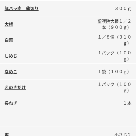
鍋奉行マニュアル
ミツカン公式通販
豚バラ肉 薄切り
３００ｇ
ミツカンのCM
キッザニア東京「ぽん酢工房」
聖護院大根１／２
大根
ロングセラー商品 ＋ おすすめレシピ
本（９００ｇ）
人気商品 ＋ おすすめレシピ
１／８個（３１０
白菜
ｇ）
１パック（１００
しめじ
ｇ）
検索
なめこ
１袋（１００ｇ）
業務用サイト
ミツカングループについて
製造所固有記号一覧
１パック（１００
えのきだけ
ｇ）
長ねぎ
１本
塩
小さじ２