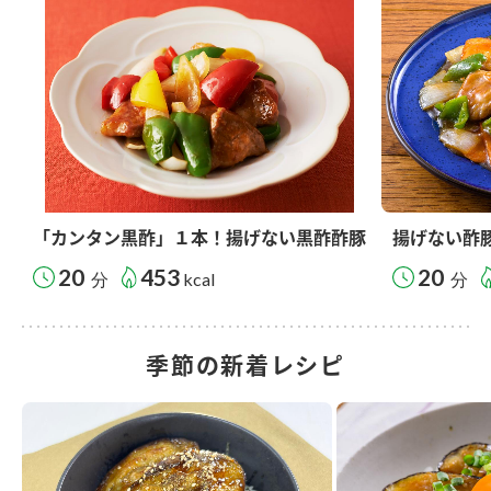
「カンタン黒酢」１本！揚げない黒酢酢豚
揚げない酢
20
453
20
分
kcal
分
季節の新着レシピ