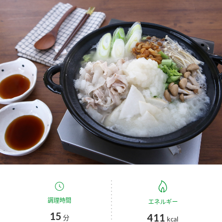
商品カテゴリ
新商品一覧
酢
調味酢
キャンペーン情報
お酢ドリンク
ぽん酢
ブランド・スペシャルサイト
ブランド・スペシャルサイト トップ
みりん風・料理酒
鍋用調味料
商品ブランドサイト
企業情報
Fibee（ファイビー）
国内事業概要
くらしプラ酢
つゆ
たれ
カンタン酢
ミツカングループについて
お酢ドリンク
ミツカンを知る
企業理念
スープ
中華
調理時間
エネルギー
味ぽん
15
411
分
kcal
ぽん酢