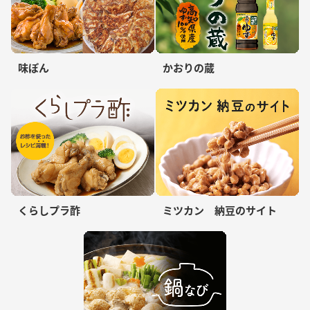
味ぽん
かおりの蔵
くらしプラ酢
ミツカン 納豆のサイト