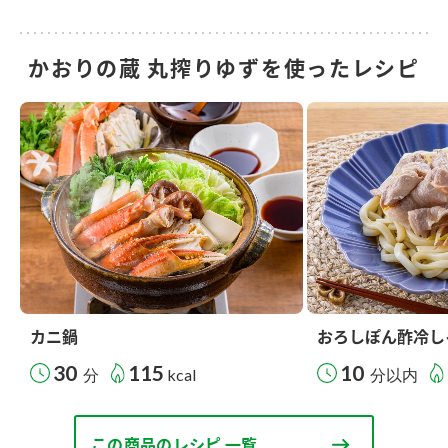
かおりの蔵 丸搾りゆずを使ったレシピ
カニ鍋
おろしぽん酢冷し
30
115
10
分
kcal
分以内
この商品のレシピ 一覧