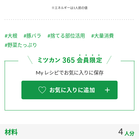
採用情報
環境への取り組み
※エネルギーは1人前の値
かおりの蔵
ミツカンの歴史
クイック調味料
レモン果汁
ニュースリリース
つゆ
水の文化センター（アーカイブ）
鍋なび
#大根
#豚バラ
#捨てる部位活用
#大量消費
ふりかけ
おすしの素
お客様相談センター
納豆のサイト
#野菜たっぷり
ZENB initiative
PIN印
お客様の声をいかしました
炊き込みご飯の素
米飯用調味液
三ツ判山吹
My レシピでお気に入りに保存
販売終了製品のご案内
千夜
MIM（ミツカンミュージアム）
納豆
Fibee
よくあるご質問
お気に入りに追加
スペシャルサイト
お酢を知ろう！
各部門が大切にしていること
お問い合わせ
すしラボ
地図から取り扱い店舗を探す
ぽん酢サワー
おいしさと健康への取り組み
4
材料
納豆の豆知識
人分