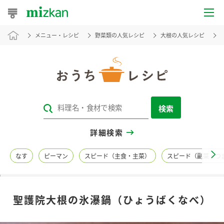
メニュー・レシピ
野菜類の人気レシピ
大根の人気レシピ
おうちレシピ
おすすめレシピ
レシピ特集
検索
レシピカテゴリ一覧
詳細検索
商品からレシピを探す
なす
ピーマン
スピード（主食・主菜）
スピード（副菜・つ
レシピ名特集
聖護院大根の氷瀑鍋（ひょうばくなべ）
商品情報