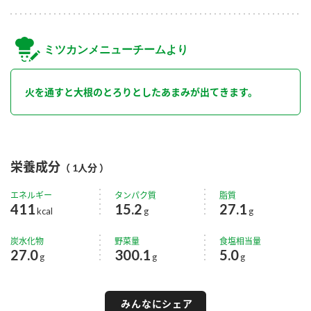
ミツカンメニューチームより
火を通すと大根のとろりとしたあまみが出てきます。
栄養成分
（ 1人分 ）
エネルギー
タンパク質
脂質
411
15.2
27.1
kcal
g
g
炭水化物
野菜量
食塩相当量
27.0
300.1
5.0
g
g
g