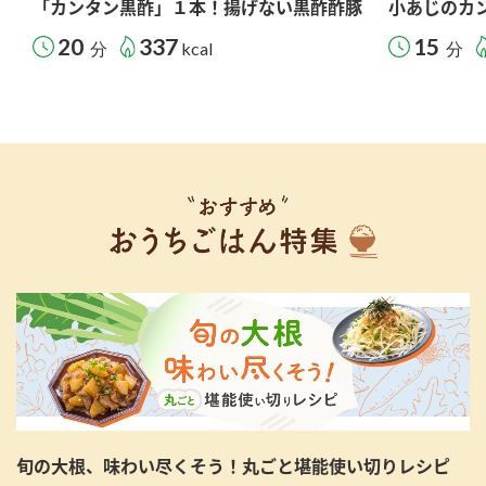
「カンタン黒酢」１本！揚げない黒酢酢豚
小あじのカ
20
337
15
分
kcal
分
旬の大根、味わい尽くそう！丸ごと堪能使い切りレシピ