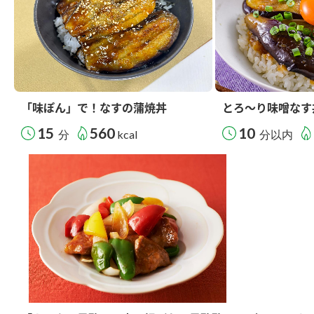
「味ぽん」で！なすの蒲焼丼
とろ～り味噌なす
15
560
10
分
kcal
分以内