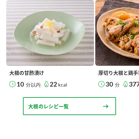
大根の甘酢漬け
厚切り大根と鶏手
10
22
30
37
分以内
kcal
分
大根のレシピ一覧