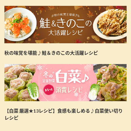
秋の味覚を堪能♪鮭＆きのこの大活躍レシピ
【白菜 厳選★13レシピ】食感も楽しめる♪白菜使い切り
レシピ