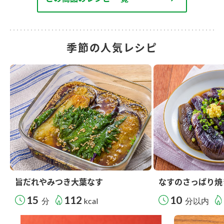
季節の人気レシピ
旨だれやみつき大葉なす
なすのさっぱり焼
15
112
10
分
kcal
分以内