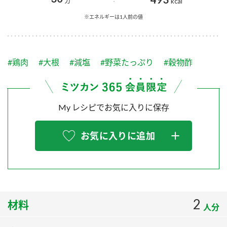
採用情報
環境への取り組み
kcal
かおりの蔵
ミツカンの歴史
クイック調味料
レモン果汁
※エネルギーは1人前の値
ニュースリリース
つゆ
水の文化センター（アーカイブ）
鍋なび
ふりかけ
おすしの素
#鶏肉
#大根
#減塩
#野菜たっぷり
#穀物酢
お客様相談センター
納豆のサイト
ZENB initiative
PIN印
お客様の声をいかしました
炊き込みご飯の素
米飯用調味液
三ツ判山吹
My レシピでお気に入りに保存
販売終了製品のご案内
千夜
MIM（ミツカンミュージアム）
お気に入りに追加
納豆
Fibee
よくあるご質問
スペシャルサイト
お酢を知ろう！
各部門が大切にしていること
お問い合わせ
すしラボ
地図から取り扱い店舗を探す
ぽん酢サワー
2
材料
人分
おいしさと健康への取り組み
納豆の豆知識