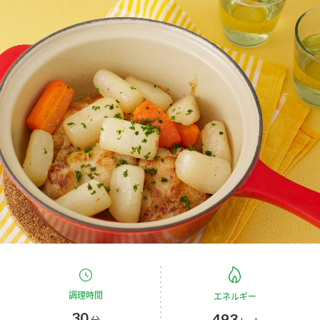
商品カテゴリ
新商品一覧
酢
調味酢
キャンペーン情報
お酢ドリンク
ぽん酢
ブランド・スペシャルサイト
ブランド・スペシャルサイト トップ
みりん風・料理酒
鍋用調味料
商品ブランドサイト
企業情報
Fibee（ファイビー）
国内事業概要
くらしプラ酢
つゆ
たれ
カンタン酢
ミツカングループについて
お酢ドリンク
ミツカンを知る
企業理念
スープ
中華
味ぽん
調理時間
エネルギー
30
ぽん酢
493
分