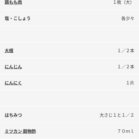
鶏もも肉
１枚（大）
鍋奉行マニュアル
ミツカン公式通販
ミツカンのCM
キッザニア東京「ぽん酢工房」
塩・こしょう
各少々
ロングセラー商品 ＋ おすすめレシピ
人気商品 ＋ おすすめレシピ
大根
１／２本
検索
にんじん
１／２本
業務用サイト
ミツカングループについて
製造所固有記号一覧
にんにく
１片
はちみつ
大さじ１と１／２
ミツカン 穀物酢
７０ｍｌ