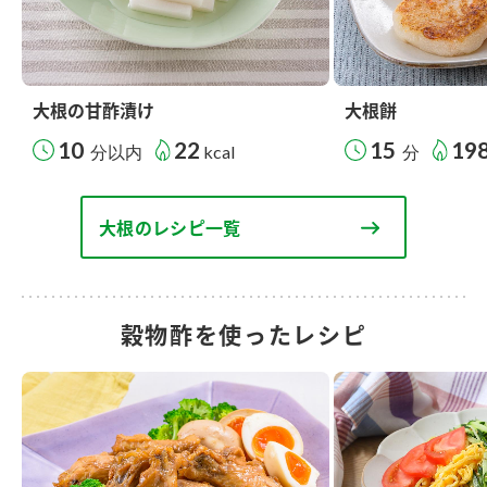
大根の甘酢漬け
大根餅
10
22
15
19
分以内
kcal
分
大根のレシピ一覧
穀物酢を使ったレシピ