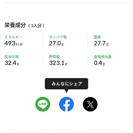
栄養成分
（ 1人分 ）
エネルギー
タンパク質
脂質
493
27.0
27.7
kcal
g
g
炭水化物
野菜量
食塩相当量
32.4
323.1
0.4
g
g
g