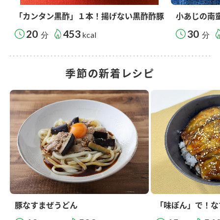
「カンタン黒酢」１本！揚げない黒酢酢豚
小あじの南
20
453
30
分
kcal
分
季節の新着レシピ
豚なすまぜうどん
「味ぽん」で！な