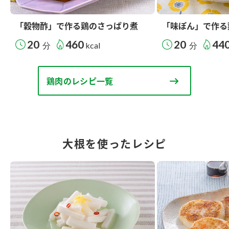
「穀物酢」で作る鶏のさっぱり煮
「味ぽん」で作る
20
460
20
44
分
kcal
分
鶏肉のレシピ一覧
大根を使ったレシピ