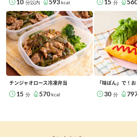
10
593
15
56
分以内
kcal
分
チンジャオロース冷凍弁当
「味ぽん」で！お
15
570
30
79
分
kcal
分