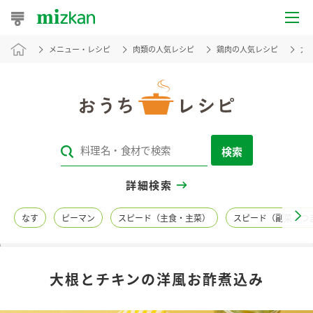
メニュー・レシピ
肉類の人気レシピ
鶏肉の人気レシピ
大
おうちレシピ
おすすめレシピ
レシピ特集
検索
レシピカテゴリ一覧
詳細検索
商品からレシピを探す
なす
ピーマン
スピード（主食・主菜）
スピード（副菜・つ
レシピ名特集
大根とチキンの洋風お酢煮込み
商品情報