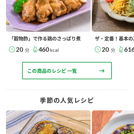
「穀物酢」で作る鶏のさっぱり煮
ザ・定番！基本の
20
460
20
61
分
kcal
分
この商品のレシピ 一覧
季節の人気レシピ