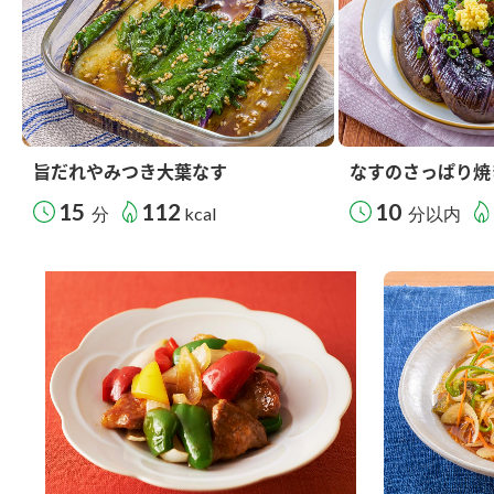
旨だれやみつき大葉なす
なすのさっぱり焼
15
112
10
分
kcal
分以内