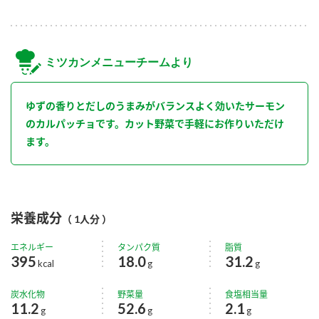
ミツカンメニューチームより
ゆずの香りとだしのうまみがバランスよく効いたサーモン
のカルパッチョです。カット野菜で手軽にお作りいただけ
ます。
栄養成分
（ 1人分 ）
エネルギー
タンパク質
脂質
395
18.0
31.2
kcal
g
g
炭水化物
野菜量
食塩相当量
11.2
52.6
2.1
g
g
g