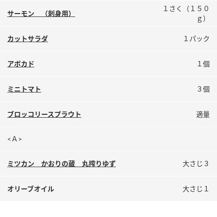
鍋奉行マニュアル
１さく（１５０
ミツカン公式通販
サーモン （刺身用）
ｇ）
ミツカンのCM
キッザニア東京「ぽん酢工房」
カットサラダ
１パック
ロングセラー商品 ＋ おすすめレシピ
人気商品 ＋ おすすめレシピ
アボカド
１個
ミニトマト
３個
検索
ブロッコリースプラウト
適量
業務用サイト
ミツカングループについて
製造所固有記号一覧
<Ａ>
ミツカン かおりの蔵 丸搾りゆず
大さじ３
オリーブオイル
大さじ１