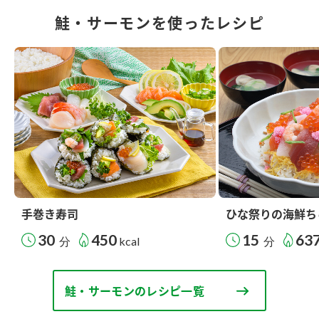
鮭・サーモンを使ったレシピ
手巻き寿司
ひな祭りの海鮮ち
30
450
15
63
分
kcal
分
鮭・サーモンのレシピ一覧