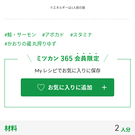
採用情報
環境への取り組み
※エネルギーは1人前の値
かおりの蔵
ミツカンの歴史
クイック調味料
レモン果汁
ニュースリリース
つゆ
水の文化センター（アーカイブ）
鍋なび
#鮭・サーモン
#アボカド
#スタミナ
ふりかけ
おすしの素
お客様相談センター
納豆のサイト
#かおりの蔵 丸搾りゆず
ZENB initiative
PIN印
お客様の声をいかしました
炊き込みご飯の素
米飯用調味液
三ツ判山吹
My レシピでお気に入りに保存
販売終了製品のご案内
千夜
MIM（ミツカンミュージアム）
納豆
Fibee
よくあるご質問
お気に入りに追加
スペシャルサイト
お酢を知ろう！
各部門が大切にしていること
お問い合わせ
すしラボ
地図から取り扱い店舗を探す
ぽん酢サワー
おいしさと健康への取り組み
2
材料
納豆の豆知識
人分