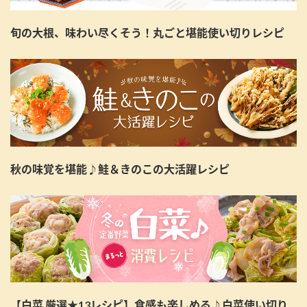
旬の大根、味わい尽くそう！丸ごと堪能使い切りレシピ
秋の味覚を堪能♪鮭＆きのこの大活躍レシピ
【白菜 厳選★13レシピ】食感も楽しめる♪白菜使い切り