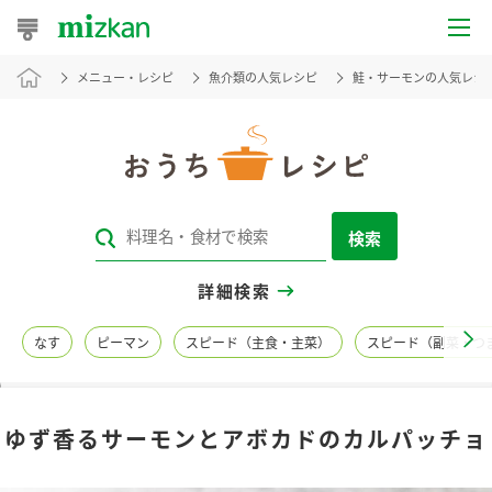
メニュー・レシピ
魚介類の人気レシピ
鮭・サーモンの人気レシ
おうちレシピ
おすすめレシピ
レシピ特集
検索
レシピカテゴリ一覧
詳細検索
商品からレシピを探す
なす
ピーマン
スピード（主食・主菜）
スピード（副菜・つ
レシピ名特集
ゆず香るサーモンとアボカドのカルパッチョ
商品情報