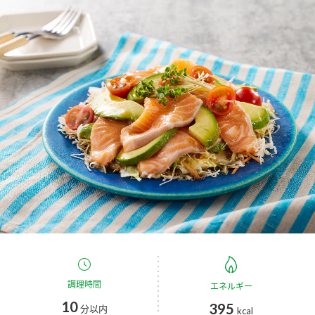
商品カテゴリ
新商品一覧
酢
調味酢
キャンペーン情報
お酢ドリンク
ぽん酢
ブランド・スペシャルサイト
ブランド・スペシャルサイト トップ
みりん風・料理酒
鍋用調味料
商品ブランドサイト
企業情報
Fibee（ファイビー）
国内事業概要
くらしプラ酢
つゆ
たれ
カンタン酢
ミツカングループについて
お酢ドリンク
ミツカンを知る
企業理念
スープ
中華
調理時間
エネルギー
味ぽん
10
395
分以内
kcal
ぽん酢