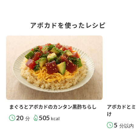
アボカドを使ったレシピ
まぐろとアボカドのカンタン黒酢ちらし
アボカドとミ
け
20
505
分
kcal
5
分以内