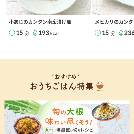
小あじのカンタン南蛮漬け風
メヒカリのカンタ
15
193
15
23
分
kcal
分