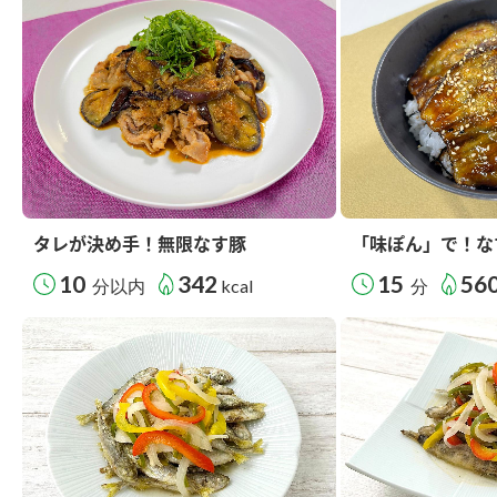
タレが決め手！無限なす豚
「味ぽん」で！な
10
342
15
56
分以内
kcal
分