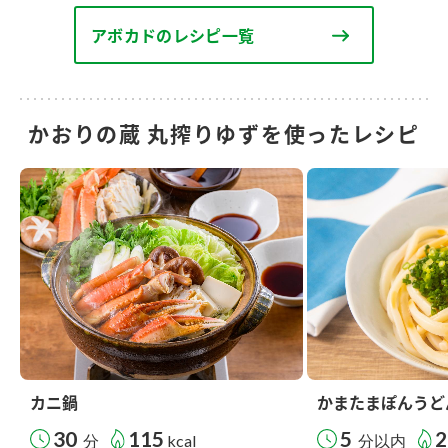
アボカドのレシピ一覧
かおりの蔵 丸搾りゆずを使ったレシピ
カニ鍋
かまたまぽんうど
30
115
5
2
分
kcal
分以内