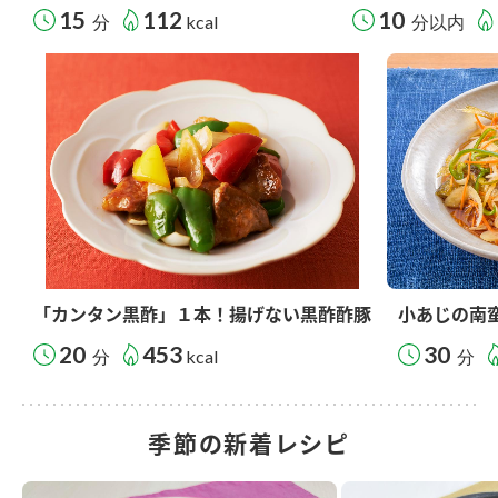
15
112
10
分
kcal
分以内
「カンタン黒酢」１本！揚げない黒酢酢豚
小あじの南
20
453
30
分
kcal
分
季節の新着レシピ