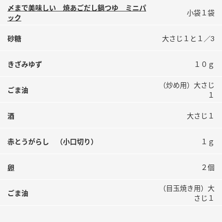
〆まで美味しい 焼あごだし鍋つゆ ミニパ
小袋１袋
ック
砂糖
大さじ１と１／3
きざみゆず
１０ｇ
（炒め用）大さじ
ごま油
１
酒
大さじ１
赤とうがらし （小口切り）
１ｇ
卵
２個
（目玉焼き用）大
ごま油
さじ１