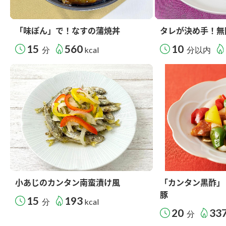
「味ぽん」で！なすの蒲焼丼
タレが決め手！無
15
560
10
分
kcal
分以内
小あじのカンタン南蛮漬け風
「カンタン黒酢」
豚
15
193
分
kcal
20
33
分