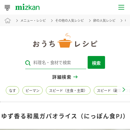
メニュー・レシピ
その他の人気レシピ
卵の人気レシピ
ゆ
おうちレシピ
おすすめレシピ
レシピ特集
検索
レシピカテゴリ一覧
詳細検索
商品からレシピを探す
なす
ピーマン
スピード（主食・主菜）
スピード（副菜・つ
レシピ名特集
ゆず香る和風ガパオライス（にっぽん食PJ）
商品情報