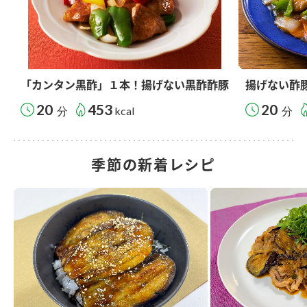
「カンタン黒酢」１本！揚げない黒酢酢豚
揚げない酢
20
453
20
分
kcal
分
季節の新着レシピ