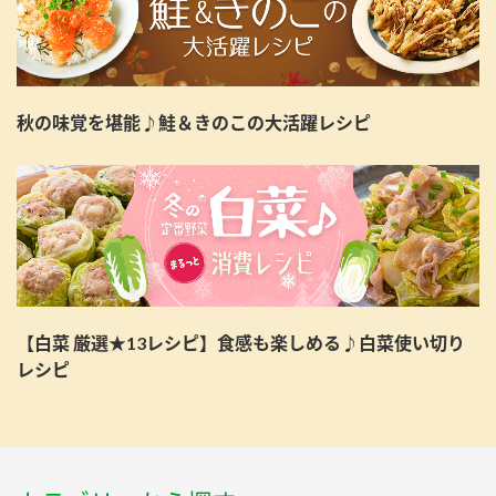
秋の味覚を堪能♪鮭＆きのこの大活躍レシピ
【白菜 厳選★13レシピ】食感も楽しめる♪白菜使い切り
レシピ