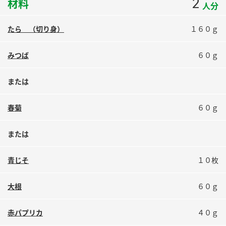
2
材料
人分
鍋奉行マニュアル
ミツカン公式通販
ミツカンのCM
キッザニア東京「ぽん酢工房」
たら （切り身）
１６０ｇ
ロングセラー商品 ＋ おすすめレシピ
みつば
６０ｇ
人気商品 ＋ おすすめレシピ
または
検索
春菊
６０ｇ
業務用サイト
ミツカングループについて
製造所固有記号一覧
または
青じそ
１０枚
大根
６０ｇ
赤パプリカ
４０ｇ