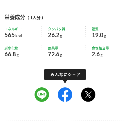
栄養成分
（ 1人分 ）
エネルギー
タンパク質
脂質
565
26.2
19.0
kcal
g
g
炭水化物
野菜量
食塩相当量
66.8
72.6
2.6
g
g
g