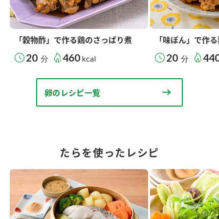
「穀物酢」で作る鶏のさっぱり煮
「味ぽん」で作る
20
460
20
44
分
kcal
分
卵のレシピ一覧
たらを使ったレシピ