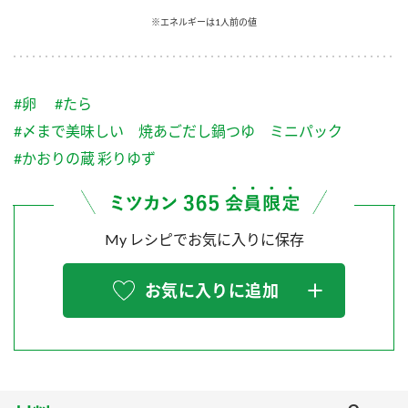
採用情報
環境への取り組み
※エネルギーは1人前の値
かおりの蔵
ミツカンの歴史
クイック調味料
レモン果汁
ニュースリリース
つゆ
水の文化センター（アーカイブ）
鍋なび
#卵
#たら
ふりかけ
おすしの素
お客様相談センター
納豆のサイト
#〆まで美味しい 焼あごだし鍋つゆ ミニパック
ZENB initiative
PIN印
#かおりの蔵 彩りゆず
お客様の声をいかしました
炊き込みご飯の素
米飯用調味液
三ツ判山吹
販売終了製品のご案内
千夜
MIM（ミツカンミュージアム）
My レシピでお気に入りに保存
納豆
Fibee
よくあるご質問
スペシャルサイト
お気に入りに追加
お酢を知ろう！
各部門が大切にしていること
お問い合わせ
すしラボ
地図から取り扱い店舗を探す
ぽん酢サワー
おいしさと健康への取り組み
納豆の豆知識