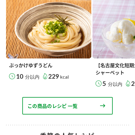
ぶっかけゆずうどん
【名古屋文化短期
シャーベット
10
229
分以内
kcal
5
2
分以内
この商品のレシピ 一覧