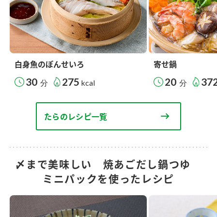
白身魚のぽんせいろ
寄せ鍋
30
275
20
37
分
kcal
分
たらのレシピ一覧
〆まで美味しい 焼あごだし鍋つゆ
ミニパックを使ったレシピ