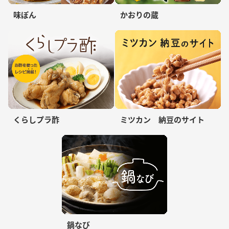
味ぽん
かおりの蔵
くらしプラ酢
ミツカン 納豆のサイト
鍋なび