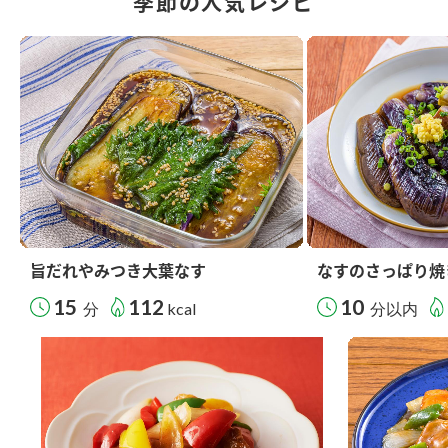
季節の人気レシピ
旨だれやみつき大葉なす
なすのさっぱり焼
15
112
10
分
kcal
分以内