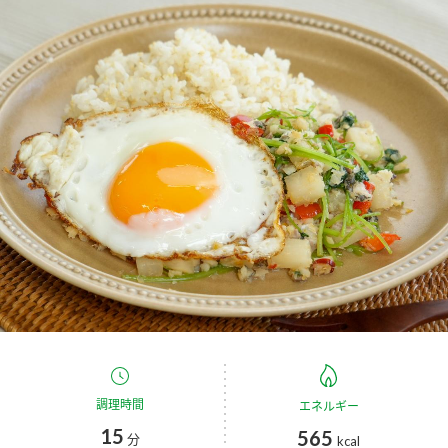
商品カテゴリ
新商品一覧
酢
調味酢
キャンペーン情報
お酢ドリンク
ぽん酢
ブランド・スペシャルサイト
ブランド・スペシャルサイト トップ
みりん風・料理酒
鍋用調味料
商品ブランドサイト
企業情報
Fibee（ファイビー）
国内事業概要
くらしプラ酢
つゆ
たれ
カンタン酢
ミツカングループについて
お酢ドリンク
ミツカンを知る
企業理念
スープ
中華
調理時間
エネルギー
味ぽん
15
565
分
kcal
ぽん酢