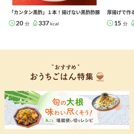
「カンタン黒酢」１本！揚げない黒酢酢豚
厚揚げで作
20
337
15
分
kcal
分