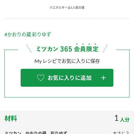
採用情報
環境への取り組み
※エネルギーは1人前の値
かおりの蔵
ミツカンの歴史
クイック調味料
レモン果汁
ニュースリリース
つゆ
水の文化センター（アーカイブ）
鍋なび
#かおりの蔵 彩りゆず
ふりかけ
おすしの素
お客様相談センター
納豆のサイト
ZENB initiative
PIN印
お客様の声をいかしました
炊き込みご飯の素
米飯用調味液
My レシピでお気に入りに保存
三ツ判山吹
販売終了製品のご案内
千夜
MIM（ミツカンミュージアム）
お気に入りに追加
納豆
Fibee
よくあるご質問
スペシャルサイト
お酢を知ろう！
各部門が大切にしていること
お問い合わせ
すしラボ
地図から取り扱い店舗を探す
1
ぽん酢サワー
材料
人分
おいしさと健康への取り組み
納豆の豆知識
ミツカン かおりの蔵 彩りゆず
大さじ２