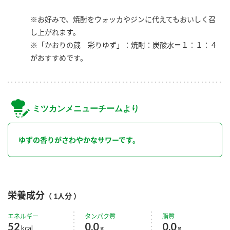
※お好みで、焼酎をウォッカやジンに代えてもおいしく召
し上がれます。
※「かおりの蔵 彩りゆず」：焼酎：炭酸水＝１：１：４
がおすすめです。
ミツカンメニューチームより
ゆずの香りがさわやかなサワーです。
栄養成分
（ 1人分 ）
エネルギー
タンパク質
脂質
52
0.0
0.0
kcal
g
g