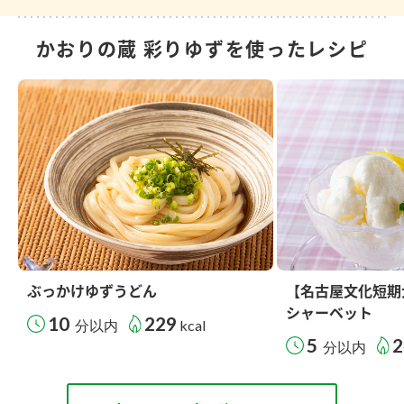
かおりの蔵 彩りゆずを使ったレシピ
ぶっかけゆずうどん
【名古屋文化短期
シャーベット
10
229
分以内
kcal
5
2
分以内