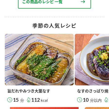
この商品のレシピ 一覧
季節の人気レシピ
旨だれやみつき大葉なす
なすのさっぱり焼
15
112
10
分
kcal
分以内