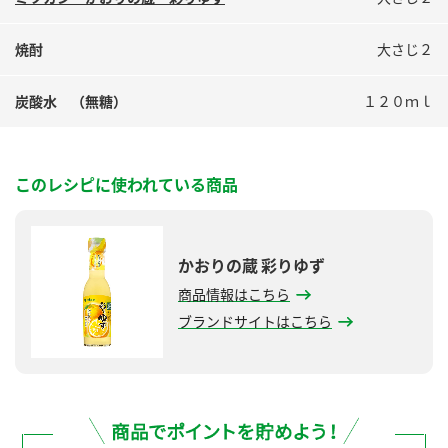
鍋奉行マニュアル
ミツカン公式通販
ミツカンのCM
キッザニア東京「ぽん酢工房」
焼酎
大さじ２
ロングセラー商品 ＋ おすすめレシピ
炭酸水 （無糖）
１２０ｍｌ
人気商品 ＋ おすすめレシピ
このレシピに使われている商品
検索
業務用サイト
ミツカングループについて
製造所固有記号一覧
かおりの蔵 彩りゆず
商品情報はこちら
ブランドサイトはこちら