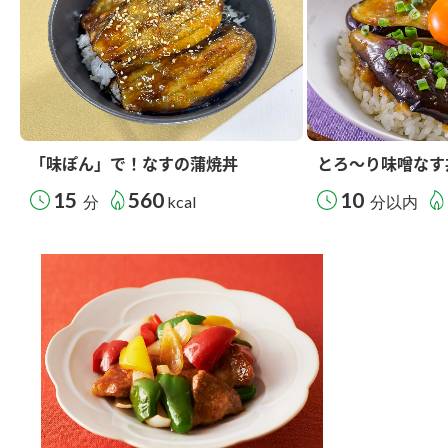
「味ぽん」で！なすの蒲焼丼
とろ～り味噌なす
15
560
10
分
kcal
分以内