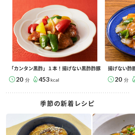
「カンタン黒酢」１本！揚げない黒酢酢豚
揚げない酢
20
453
20
分
kcal
分
季節の新着レシピ