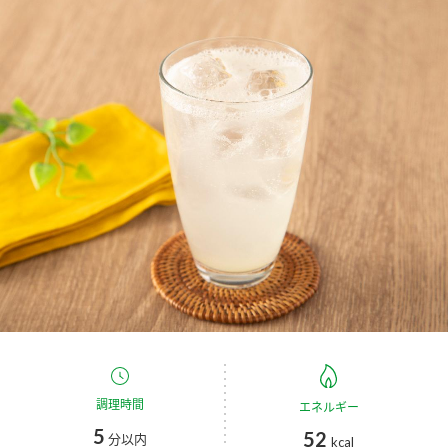
商品カテゴリ
新商品一覧
酢
調味酢
キャンペーン情報
お酢ドリンク
ぽん酢
ブランド・スペシャルサイト
ブランド・スペシャルサイト トップ
みりん風・料理酒
鍋用調味料
商品ブランドサイト
企業情報
Fibee（ファイビー）
国内事業概要
くらしプラ酢
つゆ
たれ
カンタン酢
ミツカングループについて
お酢ドリンク
ミツカンを知る
企業理念
スープ
中華
調理時間
エネルギー
味ぽん
5
52
分以内
kcal
ぽん酢