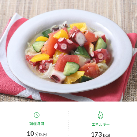
商品カテゴリ
新商品一覧
酢
調味酢
キャンペーン情報
お酢ドリンク
ぽん酢
ブランド・スペシャルサイト
ブランド・スペシャルサイト トップ
みりん風・料理酒
鍋用調味料
商品ブランドサイト
企業情報
Fibee（ファイビー）
国内事業概要
くらしプラ酢
つゆ
たれ
カンタン酢
ミツカングループについて
お酢ドリンク
ミツカンを知る
企業理念
スープ
中華
調理時間
エネルギー
味ぽん
10
173
分以内
kcal
ぽん酢