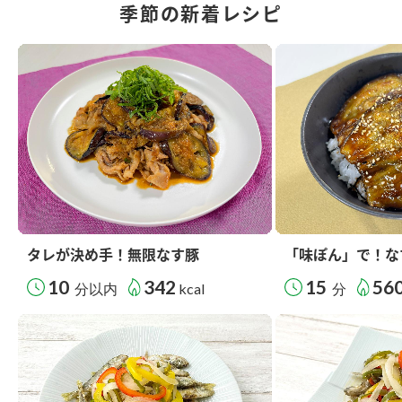
季節の新着レシピ
タレが決め手！無限なす豚
「味ぽん」で！な
10
342
15
56
分以内
kcal
分