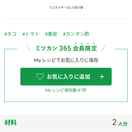
採用情報
環境への取り組み
※エネルギーは1人前の値
かおりの蔵
ミツカンの歴史
クイック調味料
レモン果汁
ニュースリリース
つゆ
水の文化センター（アーカイブ）
鍋なび
#タコ
#トマト
#美容
#カンタン酢
ふりかけ
おすしの素
お客様相談センター
納豆のサイト
ZENB initiative
PIN印
お客様の声をいかしました
炊き込みご飯の素
米飯用調味液
My レシピでお気に入りに保存
三ツ判山吹
販売終了製品のご案内
千夜
MIM（ミツカンミュージアム）
お気に入りに追加
納豆
Fibee
よくあるご質問
スペシャルサイト
My レシピ保存数:47件
お酢を知ろう！
各部門が大切にしていること
お問い合わせ
すしラボ
地図から取り扱い店舗を探す
ぽん酢サワー
2
材料
おいしさと健康への取り組み
人分
納豆の豆知識