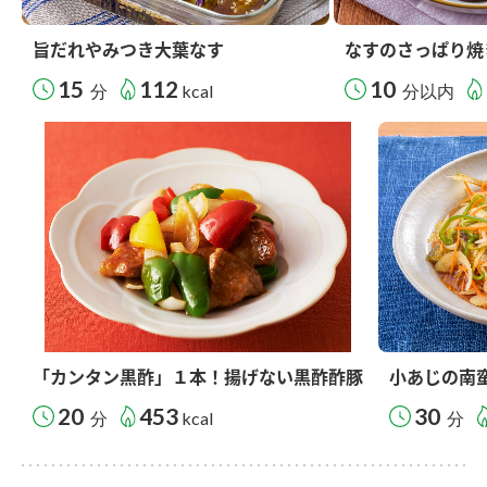
旨だれやみつき大葉なす
なすのさっぱり焼
15
112
10
分
kcal
分以内
「カンタン黒酢」１本！揚げない黒酢酢豚
小あじの南
20
453
30
分
kcal
分