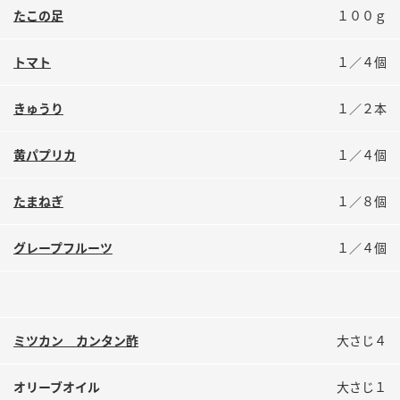
鍋奉行マニュアル
たこの足
１００ｇ
ミツカン公式通販
ミツカンのCM
キッザニア東京「ぽん酢工房」
トマト
１／４個
ロングセラー商品 ＋ おすすめレシピ
人気商品 ＋ おすすめレシピ
きゅうり
１／２本
黄パプリカ
１／４個
検索
たまねぎ
１／８個
業務用サイト
ミツカングループについて
製造所固有記号一覧
グレープフルーツ
１／４個
ミツカン カンタン酢
大さじ４
オリーブオイル
大さじ１