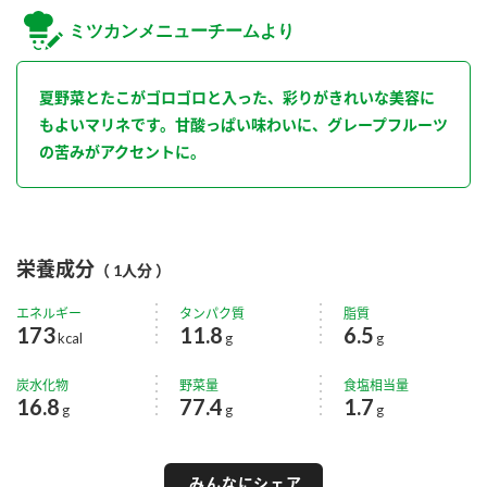
ミツカンメニューチームより
夏野菜とたこがゴロゴロと入った、彩りがきれいな美容に
もよいマリネです。甘酸っぱい味わいに、グレープフルーツ
の苦みがアクセントに。
栄養成分
（ 1人分 ）
エネルギー
タンパク質
脂質
173
11.8
6.5
kcal
g
g
炭水化物
野菜量
食塩相当量
16.8
77.4
1.7
g
g
g