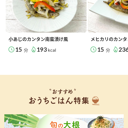
小あじのカンタン南蛮漬け風
メヒカリのカンタ
15
193
15
23
分
kcal
分