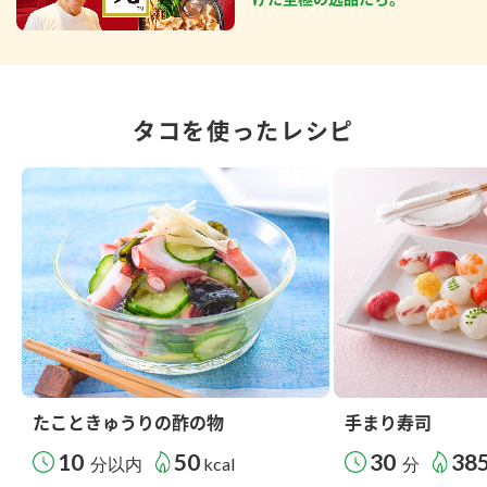
タコを使ったレシピ
たこときゅうりの酢の物
手まり寿司
10
50
30
38
分以内
kcal
分