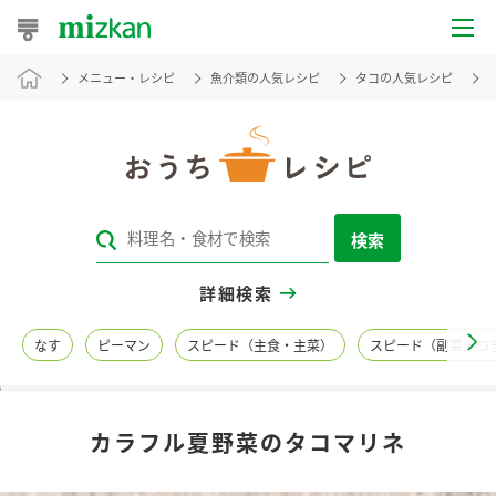
メニュー・レシピ
魚介類の人気レシピ
タコの人気レシピ
おうちレシピ
おすすめレシピ
レシピ特集
検索
レシピカテゴリ一覧
詳細検索
商品からレシピを探す
なす
ピーマン
スピード（主食・主菜）
スピード（副菜・つ
レシピ名特集
カラフル夏野菜のタコマリネ
商品情報