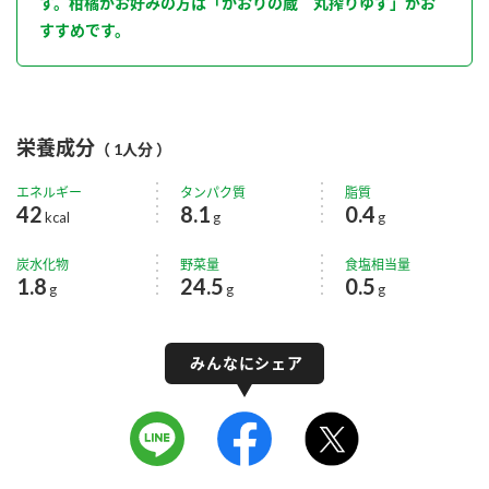
す。柑橘がお好みの方は「かおりの蔵 丸搾りゆず」がお
すすめです。
栄養成分
（ 1人分 ）
エネルギー
タンパク質
脂質
42
8.1
0.4
kcal
g
g
炭水化物
野菜量
食塩相当量
1.8
24.5
0.5
g
g
g