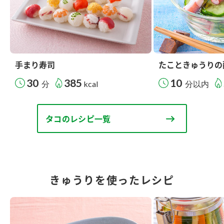
手まり寿司
たこときゅうりの
30
385
10
分
kcal
分以内
タコのレシピ一覧
きゅうりを使ったレシピ