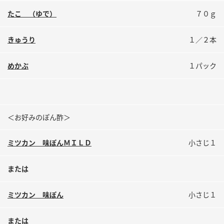
鍋奉行マニュアル
ミツカン公式通販
たこ （ゆで）
７０ｇ
ミツカンのCM
キッザニア東京「ぽん酢工房」
きゅうり
１／２本
ロングセラー商品 ＋ おすすめレシピ
人気商品 ＋ おすすめレシピ
めかぶ
１パック
検索
＜お好みのぽん酢＞
業務用サイト
ミツカングループについて
製造所固有記号一覧
ミツカン 味ぽんＭＩＬＤ
小さじ１
または
ミツカン 味ぽん
小さじ１
または