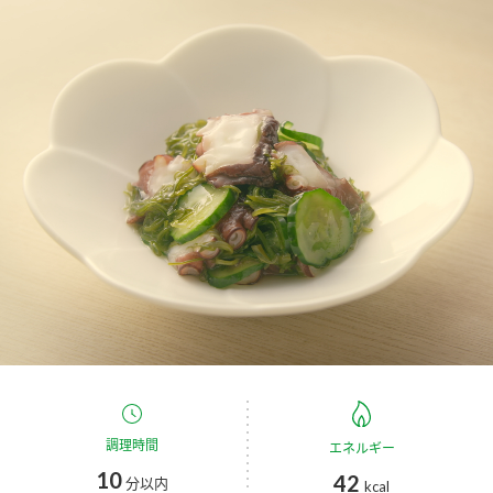
商品カテゴリ
新商品一覧
酢
調味酢
キャンペーン情報
お酢ドリンク
ぽん酢
ブランド・スペシャルサイト
ブランド・スペシャルサイト トップ
みりん風・料理酒
鍋用調味料
商品ブランドサイト
企業情報
Fibee（ファイビー）
国内事業概要
くらしプラ酢
つゆ
たれ
カンタン酢
ミツカングループについて
お酢ドリンク
ミツカンを知る
企業理念
スープ
中華
調理時間
エネルギー
味ぽん
10
42
分以内
kcal
ぽん酢