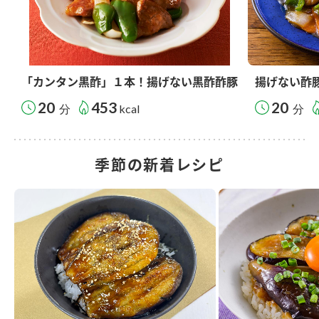
「カンタン黒酢」１本！揚げない黒酢酢豚
揚げない酢
20
453
20
分
kcal
分
季節の新着レシピ