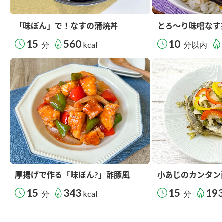
「味ぽん」で！なすの蒲焼丼
とろ～り味噌なす
15
560
10
分
kcal
分以内
厚揚げで作る「味ぽん?」酢豚風
小あじのカンタン
15
343
15
19
分
kcal
分