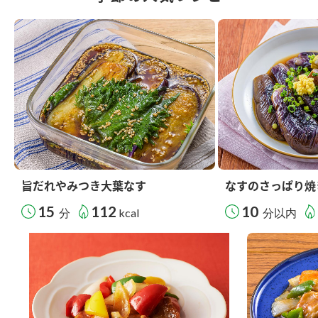
旨だれやみつき大葉なす
なすのさっぱり焼
15
112
10
分
kcal
分以内