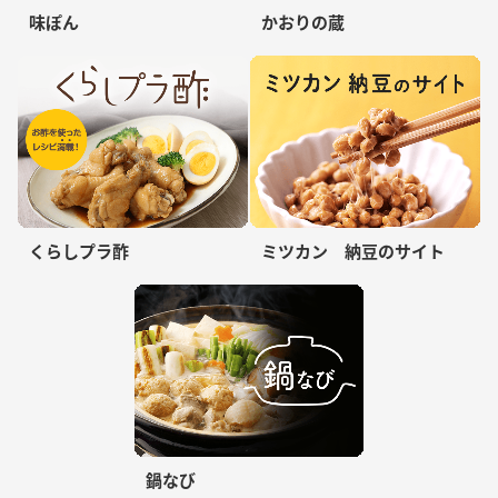
味ぽん
かおりの蔵
くらしプラ酢
ミツカン 納豆のサイト
鍋なび