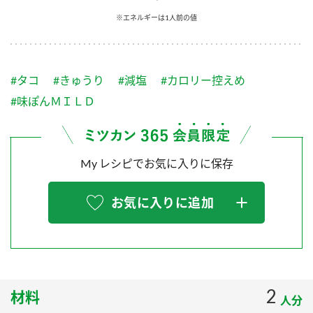
採用情報
環境への取り組み
※エネルギーは1人前の値
かおりの蔵
ミツカンの歴史
クイック調味料
レモン果汁
ニュースリリース
つゆ
水の文化センター（アーカイブ）
鍋なび
#タコ
#きゅうり
#減塩
#カロリー控えめ
ふりかけ
おすしの素
お客様相談センター
納豆のサイト
#味ぽんＭＩＬＤ
ZENB initiative
PIN印
お客様の声をいかしました
炊き込みご飯の素
米飯用調味液
三ツ判山吹
My レシピでお気に入りに保存
販売終了製品のご案内
千夜
MIM（ミツカンミュージアム）
納豆
Fibee
よくあるご質問
お気に入りに追加
スペシャルサイト
お酢を知ろう！
各部門が大切にしていること
お問い合わせ
すしラボ
地図から取り扱い店舗を探す
ぽん酢サワー
おいしさと健康への取り組み
2
材料
納豆の豆知識
人分