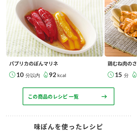
パプリカのぽんマリネ
鶏むね肉のさ
10
92
15
分以内
kcal
分
この商品のレシピ 一覧
味ぽんを使ったレシピ