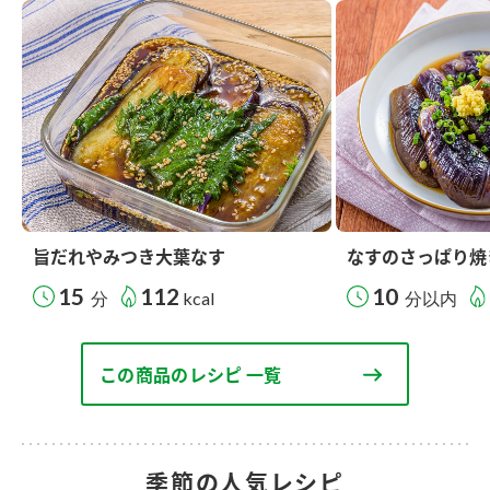
旨だれやみつき大葉なす
なすのさっぱり焼
15
112
10
分
kcal
分以内
この商品のレシピ 一覧
季節の人気レシピ