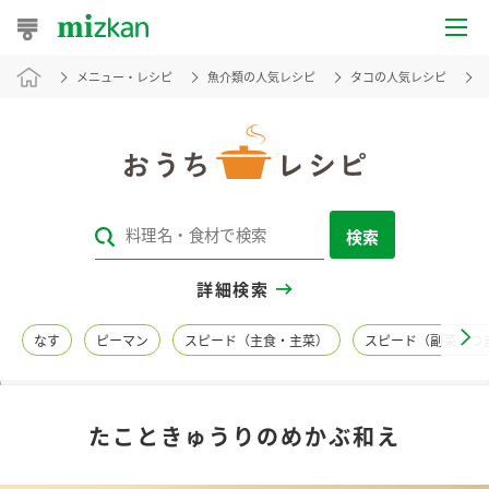
メニュー・レシピ
魚介類の人気レシピ
タコの人気レシピ
おうちレシピ
おすすめレシピ
レシピ特集
検索
レシピカテゴリ一覧
詳細検索
商品からレシピを探す
なす
ピーマン
スピード（主食・主菜）
スピード（副菜・つ
レシピ名特集
たこときゅうりのめかぶ和え
商品情報