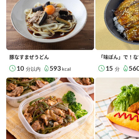
豚なすまぜうどん
「味ぽん」で！な
10
593
15
56
分以内
kcal
分