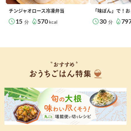
チンジャオロース冷凍弁当
「味ぽん」で！お
15
570
30
79
分
kcal
分