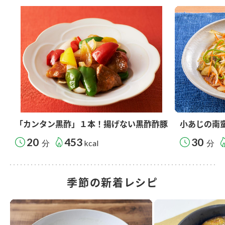
「カンタン黒酢」１本！揚げない黒酢酢豚
小あじの南
20
453
30
分
kcal
分
季節の新着レシピ