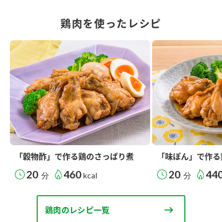
鶏肉を使ったレシピ
「穀物酢」で作る鶏のさっぱり煮
「味ぽん」で作る
20
460
20
44
分
kcal
分
鶏肉のレシピ一覧