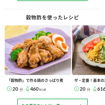
穀物酢を使ったレシピ
「穀物酢」で作る鶏のさっぱり煮
ザ・定番！基本の
20
460
20
61
分
kcal
分