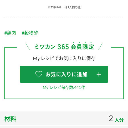
採用情報
環境への取り組み
※エネルギーは1人前の値
かおりの蔵
ミツカンの歴史
クイック調味料
レモン果汁
ニュースリリース
つゆ
水の文化センター（アーカイブ）
鍋なび
#鶏肉
#穀物酢
ふりかけ
おすしの素
お客様相談センター
納豆のサイト
ZENB initiative
PIN印
お客様の声をいかしました
炊き込みご飯の素
米飯用調味液
My レシピでお気に入りに保存
三ツ判山吹
販売終了製品のご案内
千夜
MIM（ミツカンミュージアム）
お気に入りに追加
納豆
Fibee
よくあるご質問
スペシャルサイト
My レシピ保存数:441件
お酢を知ろう！
各部門が大切にしていること
お問い合わせ
すしラボ
地図から取り扱い店舗を探す
ぽん酢サワー
2
材料
おいしさと健康への取り組み
人分
納豆の豆知識