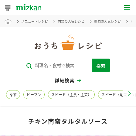
メニュー・レシピ
肉類の人気レシピ
鶏肉の人気レシピ
チ
おうちレシピ
おすすめレシピ
レシピ特集
検索
レシピカテゴリ一覧
詳細検索
商品からレシピを探す
なす
ピーマン
スピード（主食・主菜）
スピード（副菜・つ
レシピ名特集
チキン南蛮タルタルソース
商品情報