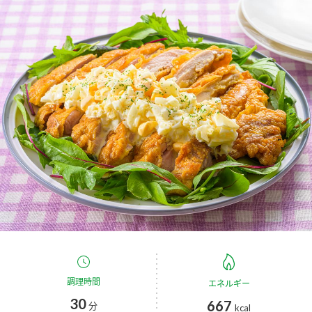
商品カテゴリ
新商品一覧
酢
調味酢
キャンペーン情報
お酢ドリンク
ぽん酢
ブランド・スペシャルサイト
ブランド・スペシャルサイト トップ
みりん風・料理酒
鍋用調味料
商品ブランドサイト
企業情報
Fibee（ファイビー）
国内事業概要
くらしプラ酢
つゆ
たれ
カンタン酢
ミツカングループについて
お酢ドリンク
ミツカンを知る
企業理念
スープ
中華
調理時間
エネルギー
味ぽん
30
667
分
kcal
ぽん酢