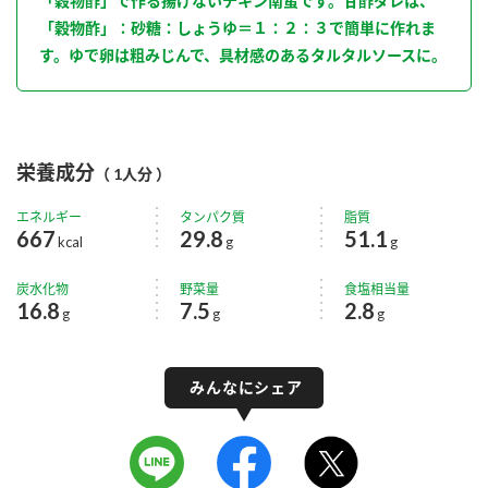
「穀物酢」で作る揚げないチキン南蛮です。甘酢ダレは、
「穀物酢」：砂糖：しょうゆ＝１：２：３で簡単に作れま
す。ゆで卵は粗みじんで、具材感のあるタルタルソースに。
栄養成分
（ 1人分 ）
エネルギー
タンパク質
脂質
667
29.8
51.1
kcal
g
g
炭水化物
野菜量
食塩相当量
16.8
7.5
2.8
g
g
g