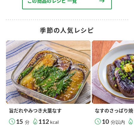
この商品のレシピ 一覧
季節の人気レシピ
旨だれやみつき大葉なす
なすのさっぱり焼
15
112
10
分
kcal
分以内