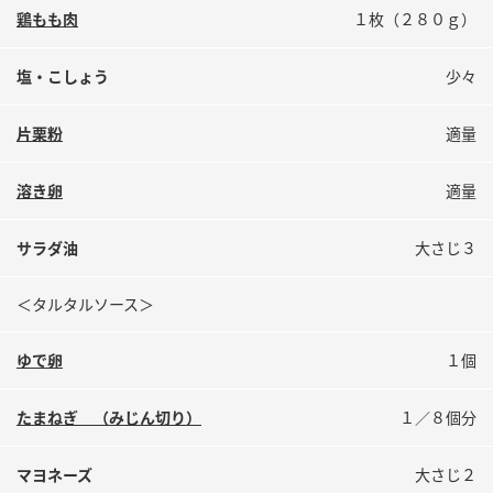
鍋奉行マニュアル
鶏もも肉
１枚（２８０ｇ）
ミツカン公式通販
ミツカンのCM
キッザニア東京「ぽん酢工房」
塩・こしょう
少々
ロングセラー商品 ＋ おすすめレシピ
人気商品 ＋ おすすめレシピ
片栗粉
適量
溶き卵
適量
検索
サラダ油
大さじ３
業務用サイト
ミツカングループについて
製造所固有記号一覧
＜タルタルソース＞
ゆで卵
１個
たまねぎ （みじん切り）
１／８個分
マヨネーズ
大さじ２