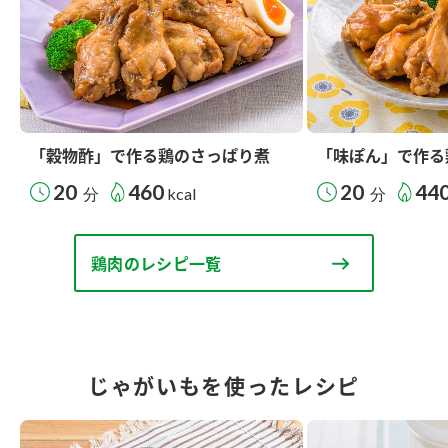
「穀物酢」で作る鶏のさっぱり煮
「味ぽん」で作る
20
460
20
44
分
kcal
分
鶏肉のレシピ一覧
じゃがいもを使ったレシピ