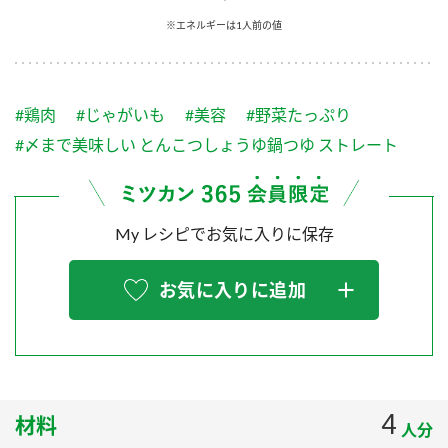
採用情報
環境への取り組み
※エネルギーは1人前の値
かおりの蔵
ミツカンの歴史
クイック調味料
レモン果汁
ニュースリリース
つゆ
水の文化センター（アーカイブ）
鍋なび
#鶏肉
#じゃがいも
#美容
#野菜たっぷり
ふりかけ
おすしの素
お客様相談センター
納豆のサイト
#〆まで美味しい とんこつしょうゆ鍋つゆ ストレート
ZENB initiative
PIN印
お客様の声をいかしました
炊き込みご飯の素
米飯用調味液
三ツ判山吹
My レシピでお気に入りに保存
販売終了製品のご案内
千夜
MIM（ミツカンミュージアム）
納豆
Fibee
よくあるご質問
お気に入りに追加
スペシャルサイト
お酢を知ろう！
各部門が大切にしていること
お問い合わせ
すしラボ
地図から取り扱い店舗を探す
ぽん酢サワー
おいしさと健康への取り組み
4
材料
納豆の豆知識
人分