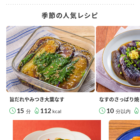
季節の人気レシピ
旨だれやみつき大葉なす
なすのさっぱり焼
15
112
10
分
kcal
分以内