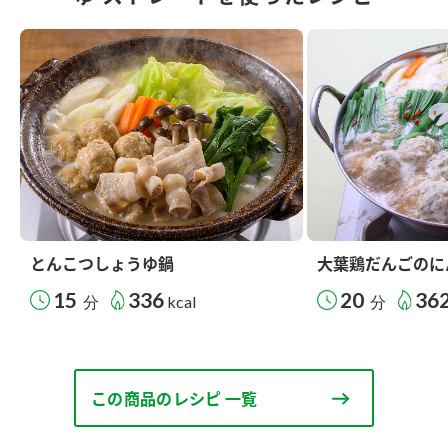
とんこつしょうゆ鍋
大葉鶏だんごのに
15
336
20
36
分
kcal
分
この商品のレシピ 一覧