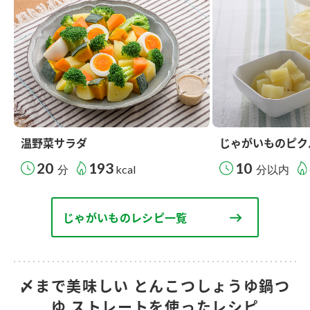
温野菜サラダ
じゃがいものピク
20
193
10
分
kcal
分以内
じゃがいものレシピ一覧
〆まで美味しい とんこつしょうゆ鍋つ
ゆ ストレートを使ったレシピ