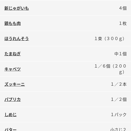
鍋奉行マニュアル
ミツカン公式通販
新じゃがいも
４個
ミツカンのCM
キッザニア東京「ぽん酢工房」
鶏もも肉
１枚
ロングセラー商品 ＋ おすすめレシピ
人気商品 ＋ おすすめレシピ
ほうれんそう
１束（３００ｇ）
たまねぎ
中１個
検索
１／６個（２００
キャベツ
ｇ）
業務用サイト
ミツカングループについて
製造所固有記号一覧
ズッキーニ
１／２本
パプリカ
１／２個
しめじ
１パック
バター
小さじ２