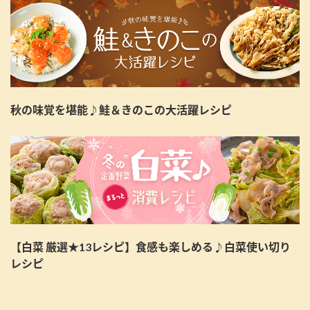
秋の味覚を堪能♪鮭＆きのこの大活躍レシピ
【白菜 厳選★13レシピ】食感も楽しめる♪白菜使い切り
レシピ