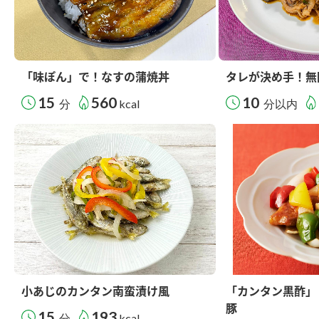
「味ぽん」で！なすの蒲焼丼
タレが決め手！無
15
560
10
分
kcal
分以内
小あじのカンタン南蛮漬け風
「カンタン黒酢」
豚
15
193
分
kcal