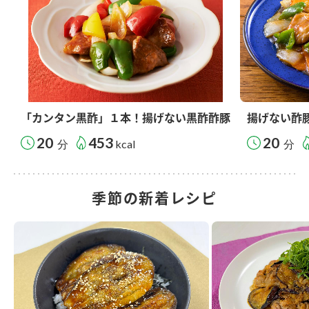
「カンタン黒酢」１本！揚げない黒酢酢豚
揚げない酢
20
453
20
分
kcal
分
季節の新着レシピ