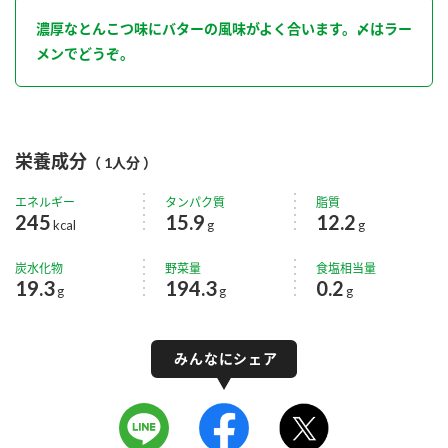
濃厚なとんこつ味にバターの風味がよく合います。〆はラー
メンでどうぞ。
栄養成分
（ 1人分 ）
エネルギー
タンパク質
脂質
245
15.9
12.2
kcal
g
g
炭水化物
野菜量
食塩相当量
19.3
194.3
0.2
g
g
g