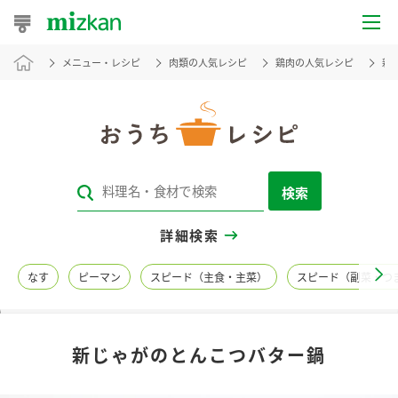
メニュー・レシピ
肉類の人気レシピ
鶏肉の人気レシピ
新
おうちレシピ
おすすめレシピ
レシピ特集
検索
レシピカテゴリ一覧
詳細検索
商品からレシピを探す
なす
ピーマン
スピード（主食・主菜）
スピード（副菜・つ
レシピ名特集
新じゃがのとんこつバター鍋
商品情報