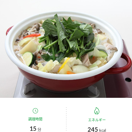
商品カテゴリ
新商品一覧
酢
調味酢
キャンペーン情報
お酢ドリンク
ぽん酢
ブランド・スペシャルサイト
ブランド・スペシャルサイト トップ
みりん風・料理酒
鍋用調味料
商品ブランドサイト
企業情報
Fibee（ファイビー）
国内事業概要
くらしプラ酢
つゆ
たれ
カンタン酢
ミツカングループについて
お酢ドリンク
ミツカンを知る
企業理念
スープ
中華
調理時間
エネルギー
味ぽん
15
245
分
kcal
ぽん酢