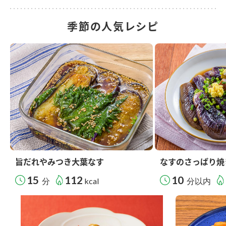
季節の人気レシピ
旨だれやみつき大葉なす
なすのさっぱり焼
15
112
10
分
kcal
分以内