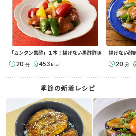
「カンタン黒酢」１本！揚げない黒酢酢豚
揚げない酢
20
453
20
分
kcal
分
季節の新着レシピ