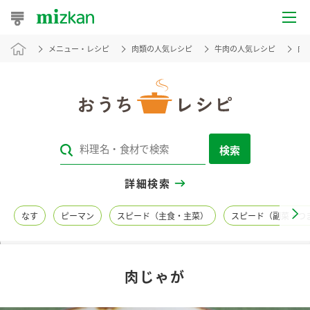
メニュー・レシピ
肉類の人気レシピ
牛肉の人気レシピ
肉
おうちレシピ
おすすめレシピ
レシピ特集
検索
レシピカテゴリ一覧
詳細検索
商品からレシピを探す
なす
ピーマン
スピード（主食・主菜）
スピード（副菜・つ
レシピ名特集
肉じゃが
商品情報