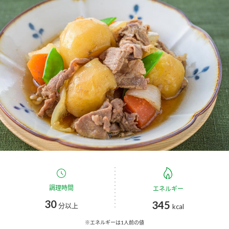
商品カテゴリ
新商品一覧
酢
調味酢
キャンペーン情報
お酢ドリンク
ぽん酢
ブランド・スペシャルサイト
ブランド・スペシャルサイト トップ
みりん風・料理酒
鍋用調味料
商品ブランドサイト
企業情報
Fibee（ファイビー）
国内事業概要
くらしプラ酢
つゆ
たれ
カンタン酢
ミツカングループについて
調理時間
エネルギー
お酢ドリンク
30
345
ミツカンを知る
企業理念
スープ
中華
分以上
kcal
味ぽん
※エネルギーは1人前の値
ぽん酢