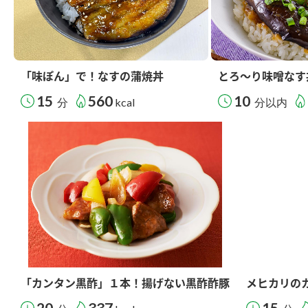
「味ぽん」で！なすの蒲焼丼
とろ～り味噌なす
15
560
10
分
kcal
分以内
「カンタン黒酢」１本！揚げない黒酢酢豚
メヒカリの
20
337
15