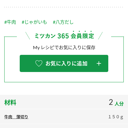
採用情報
環境への取り組み
かおりの蔵
ミツカンの歴史
クイック調味料
レモン果汁
ニュースリリース
つゆ
#牛肉
#じゃがいも
#八方だし
水の文化センター（アーカイブ）
鍋なび
ふりかけ
おすしの素
お客様相談センター
納豆のサイト
My レシピでお気に入りに保存
ZENB initiative
PIN印
お客様の声をいかしました
炊き込みご飯の素
米飯用調味液
三ツ判山吹
お気に入りに追加
販売終了製品のご案内
千夜
MIM（ミツカンミュージアム）
納豆
Fibee
よくあるご質問
スペシャルサイト
お酢を知ろう！
各部門が大切にしていること
お問い合わせ
2
材料
すしラボ
人分
地図から取り扱い店舗を探す
ぽん酢サワー
牛肉 薄切り
１５０ｇ
おいしさと健康への取り組み
納豆の豆知識