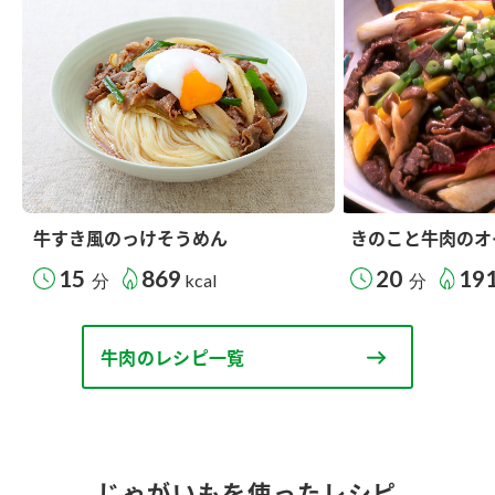
牛すき風のっけそうめん
きのこと牛肉のオ
15
869
20
19
分
kcal
分
牛肉のレシピ一覧
じゃがいもを使ったレシピ