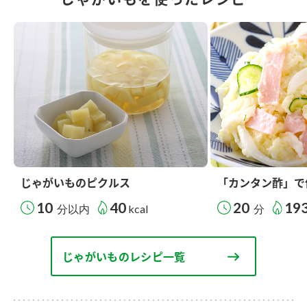
じゃがいものピクルス
「カンタン酢」で
10
40
20
19
分以内
kcal
分
じゃがいものレシピ一覧