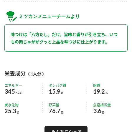
ミツカンメニューチームより
味つけは「八方だし」だけ。旨味と香りが引き立ち、いつ
もの肉じゃががグッと上品な味つけに仕上がります。
栄養成分
（ 1人分 ）
エネルギー
タンパク質
脂質
345
15.9
19.2
kcal
g
g
炭水化物
野菜量
食塩相当量
25.3
76.7
3.6
g
g
g