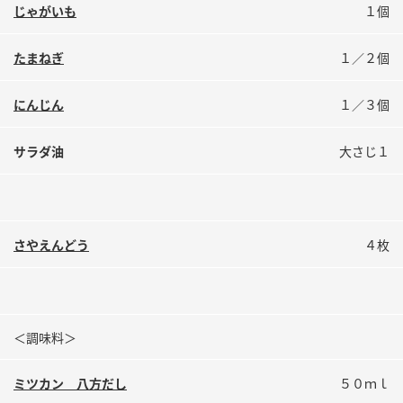
鍋奉行マニュアル
じゃがいも
１個
ミツカン公式通販
ミツカンのCM
キッザニア東京「ぽん酢工房」
たまねぎ
１／２個
ロングセラー商品 ＋ おすすめレシピ
にんじん
１／３個
人気商品 ＋ おすすめレシピ
サラダ油
大さじ１
検索
業務用サイト
ミツカングループについて
製造所固有記号一覧
さやえんどう
４枚
＜調味料＞
ミツカン 八方だし
５０ｍｌ