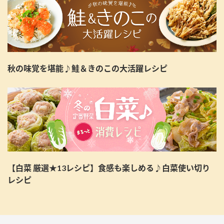
秋の味覚を堪能♪鮭＆きのこの大活躍レシピ
【白菜 厳選★13レシピ】食感も楽しめる♪白菜使い切り
レシピ