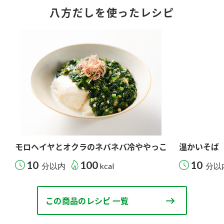
八方だしを使ったレシピ
モロヘイヤとオクラのネバネバ冷ややっこ
温かいそば
10
100
10
分以内
kcal
分以
この商品のレシピ 一覧