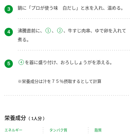
鍋に「プロが使う味 白だし」と水を入れ、温める。
３
沸騰直前に、
、
、牛すじ肉串、ゆで卵を入れて
４
煮る。
を器に盛り付け、おろししょうがを添える。
５
※栄養成分は汁を７５％摂取するとして計算
栄養成分
（ 1人分 ）
エネルギー
タンパク質
脂質