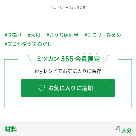
採用情報
環境への取り組み
※エネルギーは1人前の値
かおりの蔵
ミツカンの歴史
クイック調味料
レモン果汁
ニュースリリース
つゆ
水の文化センター（アーカイブ）
鍋なび
#厚揚げ
#大根
#おうち居酒屋
#カロリー控えめ
ふりかけ
おすしの素
お客様相談センター
納豆のサイト
#プロが使う味 白だし
ZENB initiative
PIN印
お客様の声をいかしました
炊き込みご飯の素
米飯用調味液
三ツ判山吹
My レシピでお気に入りに保存
販売終了製品のご案内
千夜
MIM（ミツカンミュージアム）
納豆
Fibee
よくあるご質問
お気に入りに追加
スペシャルサイト
お酢を知ろう！
各部門が大切にしていること
お問い合わせ
すしラボ
地図から取り扱い店舗を探す
ぽん酢サワー
おいしさと健康への取り組み
4
材料
納豆の豆知識
人分