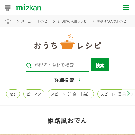
メニュー・レシピ
その他の人気レシピ
厚揚げの人気レシピ
おうちレシピ
おすすめレシピ
レシピ特集
検索
レシピカテゴリ一覧
詳細検索
商品からレシピを探す
なす
ピーマン
スピード（主食・主菜）
スピード（副菜・つ
レシピ名特集
姫路風おでん
商品情報