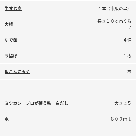
鍋奉行マニュアル
ミツカン公式通販
牛すじ肉
４本（市販の串）
ミツカンのCM
キッザニア東京「ぽん酢工房」
長さ１０ｃｍくら
大根
ロングセラー商品 ＋ おすすめレシピ
い
人気商品 ＋ おすすめレシピ
ゆで卵
４個
厚揚げ
１枚
検索
板こんにゃく
１枚
業務用サイト
ミツカングループについて
製造所固有記号一覧
ミツカン プロが使う味 白だし
大さじ５
水
８００ｍｌ