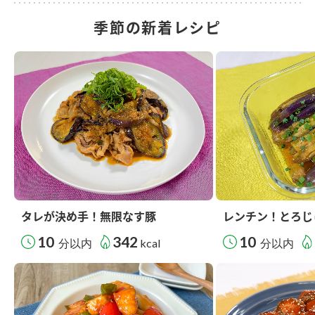
季節の新着レシピ
タレが決め手！無限なす豚
レンチン！とろじ
10
342
10
分以内
kcal
分以内