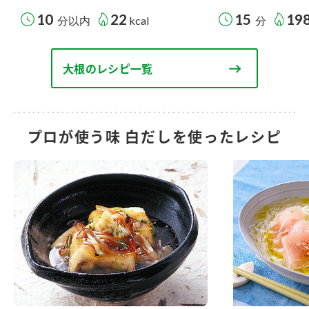
10
22
15
19
分以内
kcal
分
大根のレシピ一覧
プロが使う味 白だしを使ったレシピ