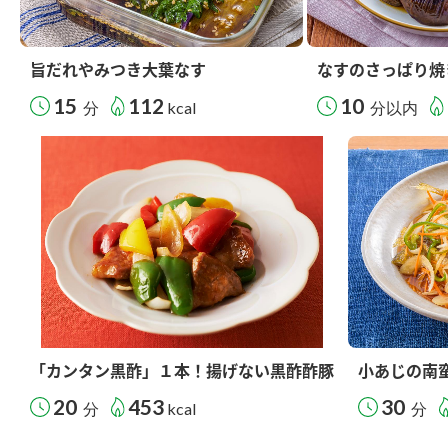
旨だれやみつき大葉なす
なすのさっぱり焼
15
112
10
分
kcal
分以内
「カンタン黒酢」１本！揚げない黒酢酢豚
小あじの南
20
453
30
分
kcal
分