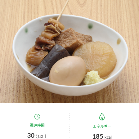
商品カテゴリ
新商品一覧
酢
調味酢
キャンペーン情報
お酢ドリンク
ぽん酢
ブランド・スペシャルサイト
ブランド・スペシャルサイト トップ
みりん風・料理酒
鍋用調味料
商品ブランドサイト
企業情報
Fibee（ファイビー）
国内事業概要
くらしプラ酢
つゆ
たれ
カンタン酢
ミツカングループについて
お酢ドリンク
ミツカンを知る
企業理念
スープ
中華
調理時間
エネルギー
味ぽん
30
185
分以上
kcal
ぽん酢