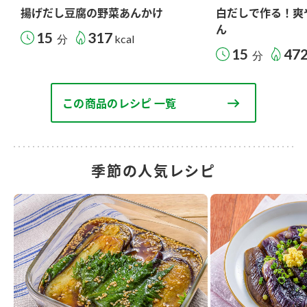
揚げだし豆腐の野菜あんかけ
白だしで作る！爽
ん
15
317
分
kcal
15
47
分
この商品のレシピ 一覧
季節の人気レシピ