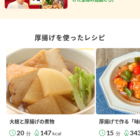
厚揚げを使ったレシピ
大根と厚揚げの煮物
厚揚げで作る「味
20
147
15
34
分
kcal
分