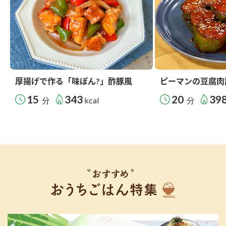
厚揚げで作る「味ぽん?」酢豚風
ピーマンの豆腐肉
15
343
20
39
分
kcal
分