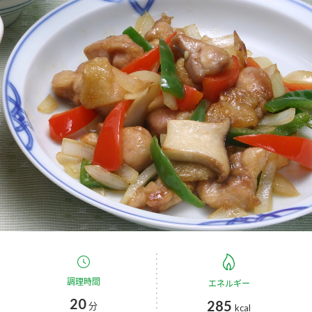
商品カテゴリ
新商品一覧
酢
調味酢
キャンペーン情報
お酢ドリンク
ぽん酢
ブランド・スペシャルサイト
ブランド・スペシャルサイト トップ
みりん風・料理酒
鍋用調味料
商品ブランドサイト
企業情報
Fibee（ファイビー）
国内事業概要
くらしプラ酢
つゆ
たれ
カンタン酢
ミツカングループについて
お酢ドリンク
ミツカンを知る
企業理念
スープ
中華
調理時間
エネルギー
味ぽん
20
285
分
kcal
ぽん酢