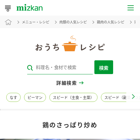
メニュー・レシピ
肉類の人気レシピ
鶏肉の人気レシピ
鶏
おうちレシピ
おすすめレシピ
レシピ特集
検索
レシピカテゴリ一覧
詳細検索
商品からレシピを探す
なす
ピーマン
スピード（主食・主菜）
スピード（副菜・つ
レシピ名特集
鶏のさっぱり炒め
商品情報