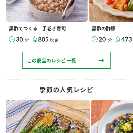
黒酢でつくる 手巻き寿司
黒酢の酢豚
30
805
20
473
分
kcal
分
この商品のレシピ 一覧
季節の人気レシピ