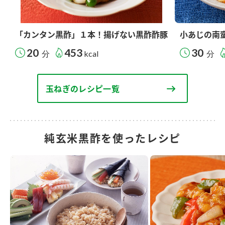
「カンタン黒酢」１本！揚げない黒酢酢豚
小あじの南
20
453
30
分
kcal
分
玉ねぎのレシピ一覧
純玄米黒酢を使ったレシピ