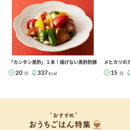
「カンタン黒酢」１本！揚げない黒酢酢豚
メヒカリの
20
337
15
分
kcal
分