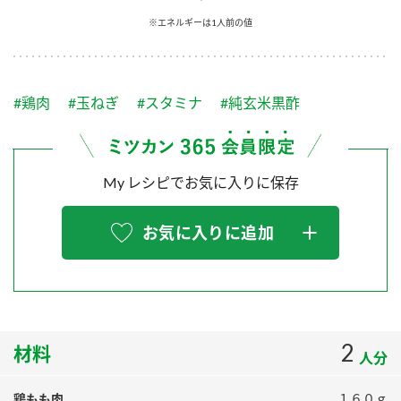
採用情報
環境への取り組み
※エネルギーは1人前の値
かおりの蔵
ミツカンの歴史
クイック調味料
レモン果汁
ニュースリリース
つゆ
水の文化センター（アーカイブ）
鍋なび
#鶏肉
#玉ねぎ
#スタミナ
#純玄米黒酢
ふりかけ
おすしの素
お客様相談センター
納豆のサイト
ZENB initiative
PIN印
お客様の声をいかしました
炊き込みご飯の素
米飯用調味液
My レシピでお気に入りに保存
三ツ判山吹
販売終了製品のご案内
千夜
MIM（ミツカンミュージアム）
お気に入りに追加
納豆
Fibee
よくあるご質問
スペシャルサイト
お酢を知ろう！
各部門が大切にしていること
お問い合わせ
すしラボ
地図から取り扱い店舗を探す
2
ぽん酢サワー
材料
人分
おいしさと健康への取り組み
納豆の豆知識
鶏もも肉
１６０ｇ