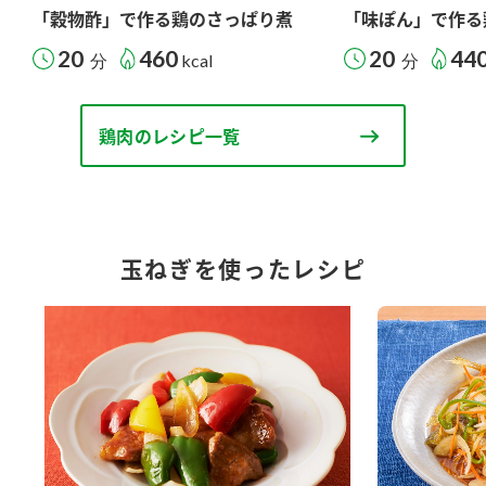
「穀物酢」で作る鶏のさっぱり煮
「味ぽん」で作る
20
460
20
44
分
kcal
分
鶏肉のレシピ一覧
玉ねぎを使ったレシピ