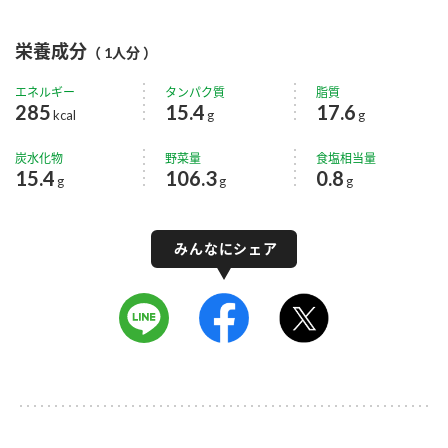
栄養成分
（ 1人分 ）
エネルギー
タンパク質
脂質
285
15.4
17.6
kcal
g
g
炭水化物
野菜量
食塩相当量
15.4
106.3
0.8
g
g
g