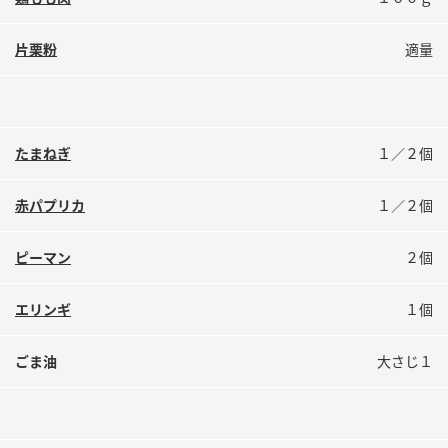
鍋奉行マニュアル
ミツカン公式通販
ミツカンのCM
キッザニア東京「ぽん酢工房」
片栗粉
適量
ロングセラー商品 ＋ おすすめレシピ
人気商品 ＋ おすすめレシピ
たまねぎ
１／２個
検索
赤パプリカ
１／２個
ピーマン
２個
業務用サイト
ミツカングループについて
製造所固有記号一覧
エリンギ
１個
ごま油
大さじ１