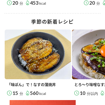
20
453
20
分
kcal
分
季節の新着レシピ
「味ぽん」で！なすの蒲焼丼
とろ～り味噌なす
15
560
10
分
kcal
分以内