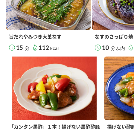
旨だれやみつき大葉なす
なすのさっぱり焼
15
112
10
分
kcal
分以内
「カンタン黒酢」１本！揚げない黒酢酢豚
揚げない酢