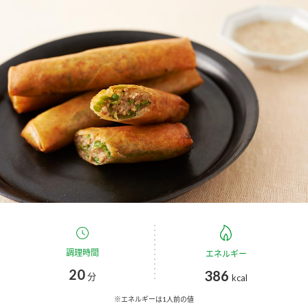
商品カテゴリ
新商品一覧
酢
調味酢
キャンペーン情報
お酢ドリンク
ぽん酢
ブランド・スペシャルサイト
ブランド・スペシャルサイト トップ
みりん風・料理酒
鍋用調味料
商品ブランドサイト
企業情報
Fibee（ファイビー）
国内事業概要
くらしプラ酢
つゆ
たれ
カンタン酢
ミツカングループについて
調理時間
エネルギー
お酢ドリンク
20
386
ミツカンを知る
企業理念
スープ
中華
分
kcal
味ぽん
※エネルギーは1人前の値
ぽん酢