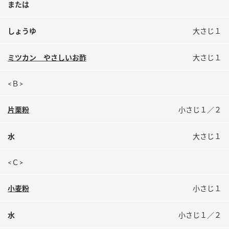
または
しょうゆ
大さじ１
ミツカン やさしいお酢
大さじ１
<Ｂ>
片栗粉
小さじ１／２
水
大さじ１
<Ｃ>
小麦粉
小さじ１
水
小さじ１／２