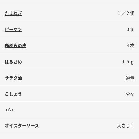
鍋奉行マニュアル
ミツカン公式通販
たまねぎ
１／２個
ミツカンのCM
キッザニア東京「ぽん酢工房」
ロングセラー商品 ＋ おすすめレシピ
ピーマン
３個
人気商品 ＋ おすすめレシピ
春巻きの皮
４枚
はるさめ
１５ｇ
検索
サラダ油
適量
業務用サイト
ミツカングループについて
製造所固有記号一覧
こしょう
少々
<Ａ>
オイスターソース
大さじ１