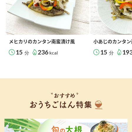
メヒカリのカンタン南蛮漬け風
小あじのカンタン
15
236
15
19
分
kcal
分