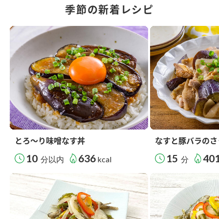
季節の新着レシピ
とろ～り味噌なす丼
なすと豚バラのさ
10
636
15
40
分以内
kcal
分