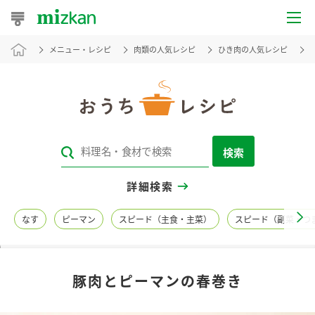
メニュー・レシピ
肉類の人気レシピ
ひき肉の人気レシピ
おうちレシピ
おすすめレシピ
レシピ特集
検索
レシピカテゴリ一覧
詳細検索
商品からレシピを探す
なす
ピーマン
スピード（主食・主菜）
スピード（副菜・つ
レシピ名特集
豚肉とピーマンの春巻き
商品情報