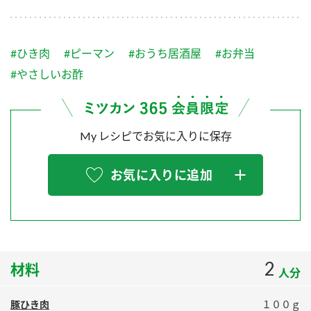
採用情報
環境への取り組み
かおりの蔵
ミツカンの歴史
クイック調味料
レモン果汁
ニュースリリース
つゆ
#ひき肉
#ピーマン
#おうち居酒屋
#お弁当
水の文化センター（アーカイブ）
鍋なび
#やさしいお酢
ふりかけ
おすしの素
お客様相談センター
納豆のサイト
ZENB initiative
PIN印
お客様の声をいかしました
My レシピでお気に入りに保存
炊き込みご飯の素
米飯用調味液
三ツ判山吹
販売終了製品のご案内
千夜
MIM（ミツカンミュージアム）
お気に入りに追加
納豆
Fibee
よくあるご質問
スペシャルサイト
お酢を知ろう！
各部門が大切にしていること
お問い合わせ
すしラボ
2
材料
地図から取り扱い店舗を探す
ぽん酢サワー
人分
おいしさと健康への取り組み
納豆の豆知識
豚ひき肉
１００ｇ