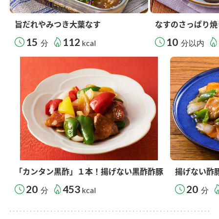
旨だれやみつき大葉なす
なすのさっぱり焼
15
112
10
分
kcal
分以内
「カンタン黒酢」１本！揚げない黒酢酢豚
揚げない酢
20
453
20
分
kcal
分