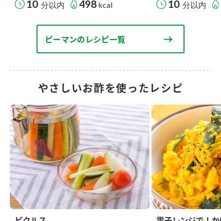
10
498
10
分以内
kcal
分以内
ピーマンのレシピ一覧
やさしいお酢を使ったレシピ
ピクルス
電子レンジで！か