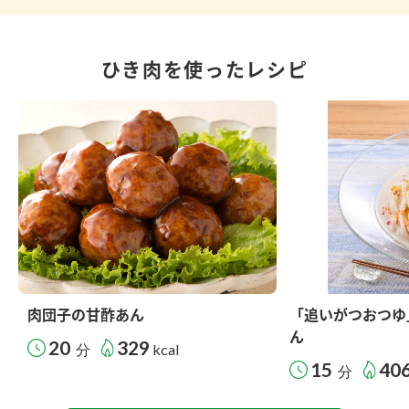
ひき肉を使ったレシピ
肉団子の甘酢あん
「追いがつおつゆ
ん
20
329
分
kcal
15
40
分